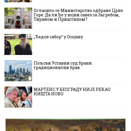
Огласило се Министарство одбране Црне
Горе: Да ли ће у војни савез са Загребом,
Тираном и Приштином?
„Ђедов сабор“ у Осојану
Пољски Уставни суд брани
традиционални брак
МАРТЕНС У БЕОГРАДУ НИЈЕ РЕКАО
НИШТА НОВО