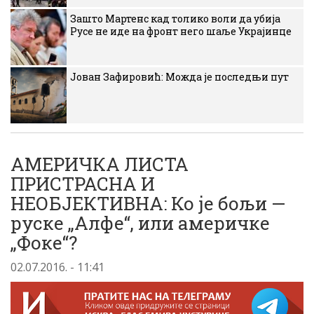
Зашто Мартенс кад толико воли да убија
Русе не иде на фронт него шаље Украјинце
Јован Зафировић: Можда је последњи пут
АМЕРИЧКА ЛИСТА
ПРИСТРАСНА И
НЕОБЈЕКТИВНА: Ко је бољи —
руске „Алфе“, или америчке
„Фоке“?
02.07.2016. - 11:41