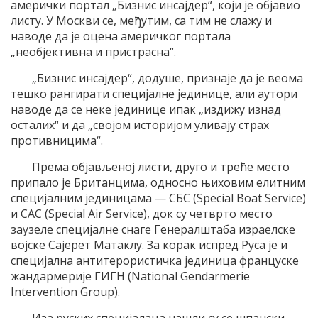
амерички портал „Бизнис инсајдер“, који је објавио
листу. У Москви се, међутим, са тим не слажу и
наводе да је оцена америчког портала
„необјективна и пристрасна“.
„Бизнис инсајдер“, додуше, признаје да је веома
тешко рангирати специјалне јединице, али аутори
наводе да се неке јединице ипак „издижу изнад
осталих“ и да „својом историјом уливају страх
противницима“.
Према објављеној листи, друго и треће место
припало је Британцима, односно њиховим елитним
специјалним јединицама — СБС (Special Boat Service)
и САС (Special Air Service), док су четврто место
заузеле специјалне снаге Генералштаба израелске
војске Сајерет Матаклу. За корак испред Руса је и
специјална антитерористичка јединица француске
жандармерије ГИГН (National Gendarmerie
Intervention Group).