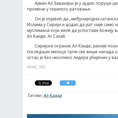
Ајман Ал Завахири је у аудио поруци џ
промене у герилско ратовање.
Он је изјавио да „међународна сатанск
Ислама у Сирији и додао да рат није само
муслимана који желе да успоставе божију в
Ал Каиде, Ас Сахаб.
Сиријски огранак Ал Каиде, раније позн
последњих месеци трпи све више напада о
остао је без неколико лидера убијених у 
ИН4С, Б92
Тагови:
Ал Каида