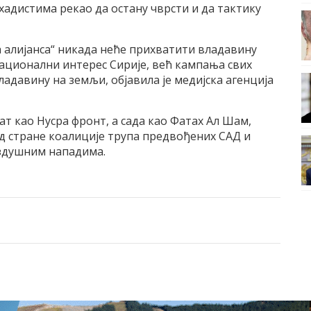
ихадистима рекао да остану чврсти и да тактику
а алијанса“ никада неће прихватити владавину
 национални интерес Сирије, већ кампања свих
ладавину на земљи, објавила је медијска агенција
ат као Нусра фронт, а сада као Фатах Ал Шам,
д стране коалиције трупа предвођених САД и
ваздушним нападима.