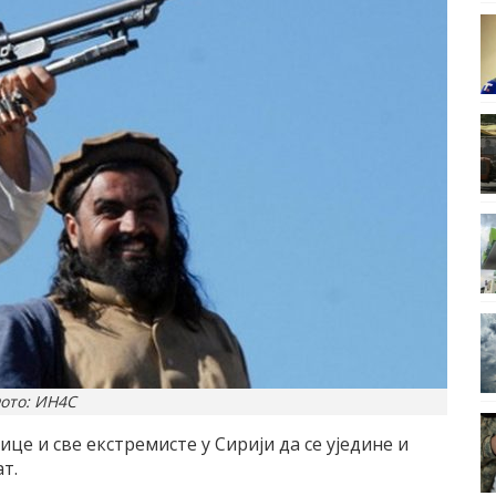
ото: ИН4С
ице и све екстремисте у Сирији да се уједине и
т.