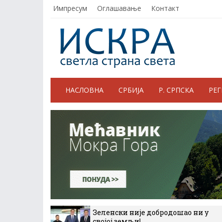
Импресум
Оглашавање
Контакт
НАСЛОВНА
СРБИЈА
Р. СРПСКА
РЕ
Зеленски није добродошао ни у
својој земљи!