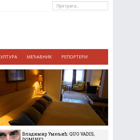
КУЛТУРА
МЕЋАВНИК
РЕПОРТЕРИ
Владимир Умељић: QUO VADIS,
DOMINE?