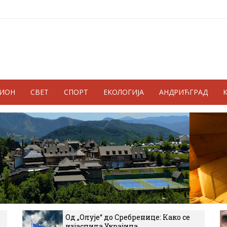
ГИОН
СВЕТ
СПОРТ
ЕКОЛОГИЈА
АНДРИЋГРАД
Од „Олује“ до Сребренице: Како се
изјаснила Украјина