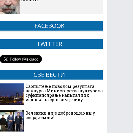
FACEBOOK
TWITTER
СВЕ ВЕСТИ
Саопштење поводом резултата
конкурса Министарства културе за
суфинансирање капиталних
издања на српском језику
Зеленски није добродошао ни у
својој земљи!