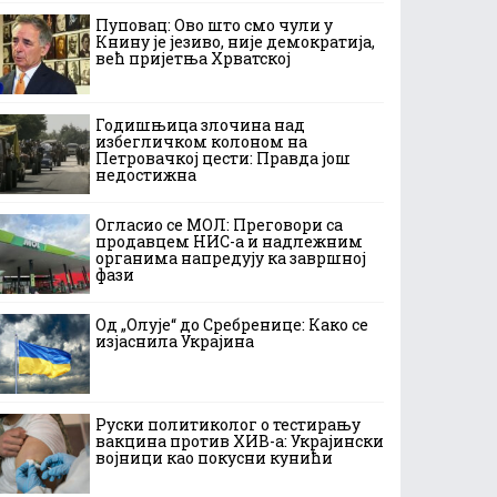
Пуповац: Ово што смо чули у
Книну је језиво, није демократија,
већ пријетња Хрватској
Годишњица злочина над
избегличком колоном на
Петровачкој цести: Правда још
недостижна
Огласио се МОЛ: Преговори са
продавцем НИС-а и надлежним
органима напредују ка завршној
фази
Од „Олује“ до Сребренице: Како се
изјаснила Украјина
Руски политиколог о тестирању
вакцина против ХИВ-а: Украјински
војници као покусни кунићи