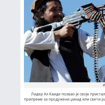
Ф
Лидер Ал Каиде позвао је своје пристал
припреме за продужени џихад или свети ра