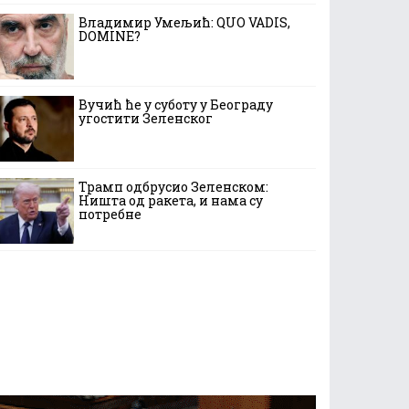
Владимир Умељић: QUO VADIS,
DOMINE?
Вучић ће у суботу у Београду
угостити Зеленског
Трамп одбрусио Зеленском:
Ништа од ракета, и нама су
потребне