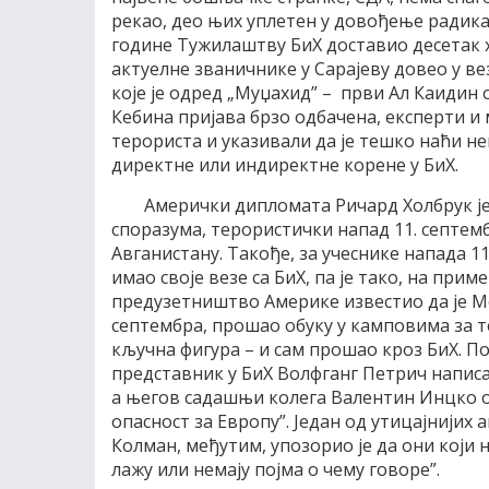
рекао, део њих уплетен у довођење радикал
године Тужилаштву БиХ доставио десетак х
актуелне званичнике у Сарајеву довео у в
које је одред „Муџахид” – први Ал Каидин 
Кебина пријава брзо одбачена, експерти и м
терориста и указивали да је тешко наћи не
директне или индиректне корене у БиХ.
Амерички дипломата Ричард Холбрук је 
споразума, терористички напад 11. септемб
Авганистану. Такође, за учеснике напада 11
имао своје везе са БиХ, па је тако, на при
предузетништво Америке известио да је М
септембра, прошао обуку у камповима за тер
кључна фигура – и сам прошао кроз БиХ. По
представник у БиХ Волфганг Петрич написао 
а његов садашњи колега Валентин Инцко оц
опасност за Европу”. Један од утицајнијих
Колман, међутим, упозорио је да они који 
лажу или немају појма о чему говоре”.