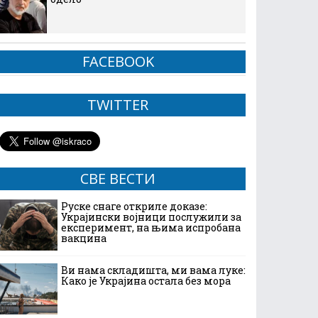
FACEBOOK
TWITTER
СВЕ ВЕСТИ
Руске снаге откриле доказе:
Украјински војници послужили за
експеримент, на њима испробана
вакцина
Ви нама складишта, ми вама луке:
Како је Украјина остала без мора