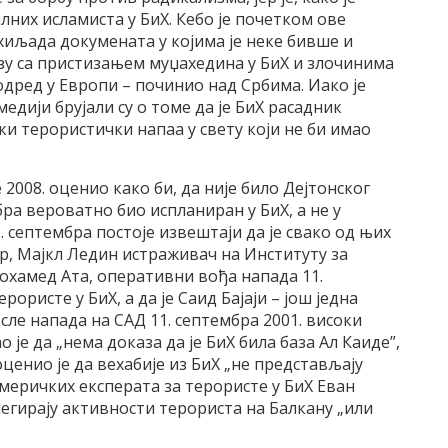
них исламиста у БиХ. Кебо је почетком ове
иљада докумената у којима је неке бивше и
езу са пристизањем муџахедина у БиХ и злочинима
одред у Европи – починио над Србима. Иако је
едији брујали су о томе да је БиХ расадник
ки терористички напаа у свету који не би имао
2008. оценио како би, да није било Дејтонског
ра вероватно био испланиран у БиХ, а не у
. септембра постоје извештаји да је свако од њих
мер, Мајкл Ледин истраживач на Институту за
охамед Ата, оперативни вођа напада 11.
ористе у БиХ, а да је Саид Бајаји – још једна
сле напада на САД 11. септембра 2001. високи
је да „нема доказа да је БиХ била база Ал Каиде”,
енио је да вехабије из БиХ „не представљају
 америчких експерата за терористе у БиХ Еван
негирају активности терориста на Балкану „или