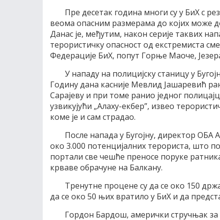
Пре десетак година многи су у БиХ с 
веома опасним размерама до којих може д
Данас је, међутим, након серије таквих на
терористичку опасност од екстремиста с
Федерације БиХ, попут Горње Маоче, Језер
У нападу на полицијску станицу у Бугој
Годину дана касније Мевлид Јашаревић рањ
Сарајеву и при томе ранио једног полицајц
узвикујући „Алаху-екбер”, извео терористи
коме је и сам страдао.
После напада у Бугојну, директор ОБА А
око 3.000 потенцијалних терориста, што п
портали све чешће преносе поруке ратника
крваве обрачуне на Балкану.
Тренутне процене су да се око 150 др
да се око 50 њих вратило у БиХ и да предст
Гордон Бардош, амерички стручњак за Ба