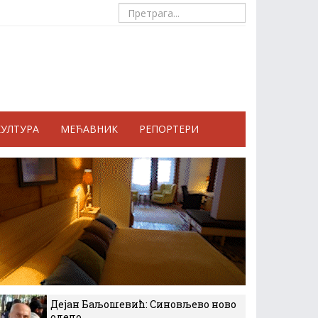
КУЛТУРА
МЕЋАВНИК
РЕПОРТЕРИ
Дејан Баљошевић: Синовљево ново
одело