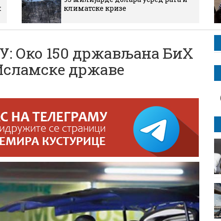
м
климатске кризе
У: Око 150 држављана БиХ
 Исламске државе