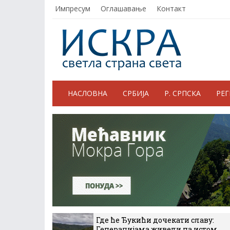
Импресум
Оглашавање
Контакт
НАСЛОВНА
СРБИЈА
Р. СРПСКА
РЕ
Где ће Ђукићи дочекати славу:
Генерацијама живели на истом