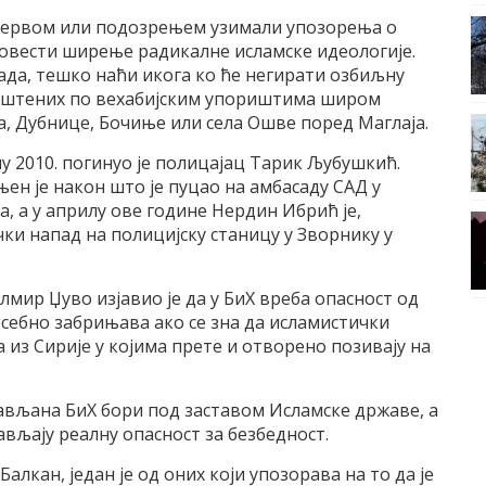
резервом или подозрењем узимали упозорења о
овести ширење радикалне исламске идеологије.
пада, тешко наћи икога ко ће негирати озбиљну
мештених по вехабијским упориштима широм
а, Дубнице, Бочиње или села Ошве поред Маглаја.
ну 2010. погинуо је полицајац Тарик Љубушкић.
ен је након што је пуцао на амбасаду САД у
а, а у априлу ове године Нердин Ибрић је,
чки напад на полицијску станицу у Зворнику у
лмир Џуво изјавио је да у БиХ вреба опасност од
осебно забрињава ако се зна да исламистички
 из Сирије у којима прете и отворено позивају на
жављана БиХ бори под заставом Исламске државе, а
ављају реалну опасност за безбедност.
лкан, један је од оних који упозорава на то да је