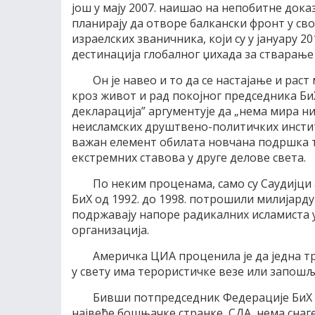
још у мају 2007. наишао на непобитне дока
планирају да отворе балкански фронт у св
израелских званичника, који су у јануару 2
дестинација глобалног џихада за стварање
Он је навео и то да се настајање и ра
кроз живот и рад покојног председника БиХ
декларација” аргументује да „нема мира ни
неисламских друштвено-политичких институ
важан елемент обилата новчана подршка т
екстремних ставова у друге делове света.
По неким проценама, само су Саудијци
БиХ од 1992. до 1998. потрошили милијард
подржавају напоре радикалних исламиста у
организација.
Америчка ЦИА проценила је да једна т
у свету има терористичке везе или запошљ
Бивши потпредседник Федерације БиХ 
највеће бошњачке странке, СДА, нема снаге 