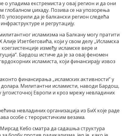
зе о упадима екстремиста у овај регион и да они
ом глобалном џихаду. Позива се на упозорења
010. упозорили да је балкански регион следећа
 инфраструктуре и регрутацију.
ст милитантног исламизма на Балкану могу пратити
 Алије Изетбеговића, који у свом делу „Исламска
 коегзистенције између исламске вере и
ција”. Бардош истиче да је за овај феномен
врдокорних исламиста, који финансирају извоз
 аконто финансирања „исламских активности” у
у долара. Милитантни исламисти, наводи Бардош,
 југоисточној Европи и кроз мрежу невладиних
рећина невладиних организација из БиХ које раде
ава особе с терористичким везама.
Мирсад Кебо сматра да садашња структура
за борбу против радикализма, јер је, како је