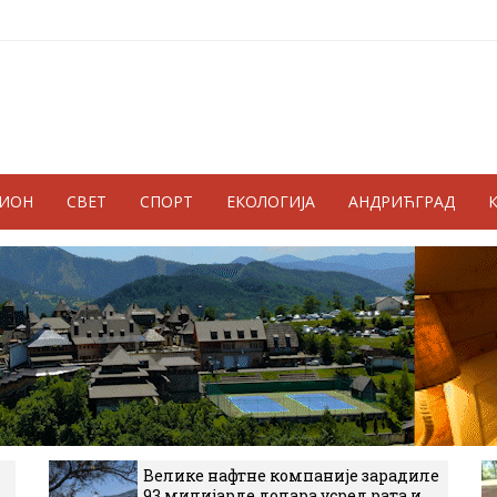
ГИОН
СВЕТ
СПОРТ
ЕКОЛОГИЈА
АНДРИЋГРАД
Велике нафтне компаније зарадиле
93 милијарде долара усред рата и