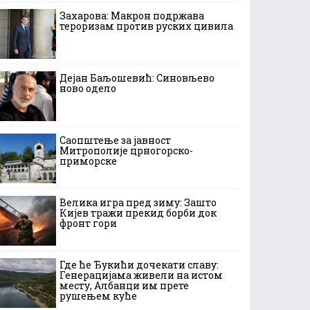
Захарова: Макрон подржава
тероризам против руских цивила
Дејан Баљошевић: Синовљево
ново одело
Саопштење за јавност
Митрополије црногорско-
приморске
Велика игра пред зиму: Зашто
Кијев тражи прекид борби док
фронт гори
Где ће Ђукићи дочекати славу:
Генерацијама живели на истом
месту, Албанци им прете
рушењем куће