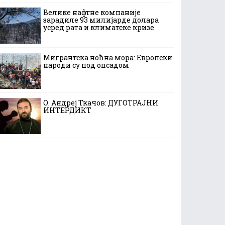
Велике нафтне компаније
зарадиле 93 милијарде долара
усред рата и климатске кризе
Мигрантска ноћна мора: Европски
народи су под опсадом
О. Андреј Ткачов: ДУГОТРАЈНИ
ИНТЕРДИКТ