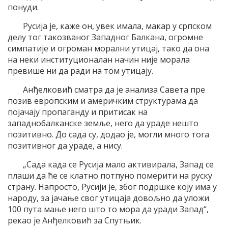
понуди.
Русија је, каже он, увек имала, макар у српском
делу тог такозваног Западног Балкана, огромне
симпатије и огроман морални утицај, тако да она
на неки институционалан начин није морала
превише ни да ради на том утицају.
Анђелковић сматра да је анализа Савета пре
позив европским и америчким структурама да
појачају пропаганду и притисак на
западнобалканске земље, него да ураде нешто
позитивно. До сада су, додао је, могли много тога
позитивног да ураде, а нису.
„Сада када се Русија мало активирала, Запад се
плаши да ће се клатно потпуно померити на руску
страну. Напросто, Русији је, због подршке коју има у
народу, за јачање свог утицаја довољно да уложи
100 пута мање него што то мора да уради Запад“,
рекао је Анђелковић за Спутњик.