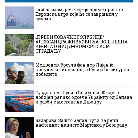
Глобализам, реч чије је време прошло:
Европска игра која ће се завршити у
сузама
„ПРЕБИЛОВАЧКЕ ГОЛУБИЦЕ“
АЛЕКСАНДРА ЖИВКОВИЋА: ЈОШ ЈЕДНА
КЊИГА О НАДУМНОМ СРПСКОМ
СТРАДАЊУ
Медведев: Урсула фон дер Лајен је
полудели гинеколог, а Русија ће сигурно
победити!
Суздаљцев: Русија ће имати 90 одсто
добијен рат ако одсече Украјину од Запада
и разбије мостове на Дњепру
Захарова: Зашто Запад ћути на речи
наследног нацисте Мартенса у Београду