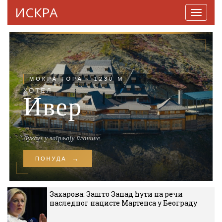
ИСКРА
Навига
Захарова: Зашто Запад ћути на речи
наследног нацисте Мартенса у Београду