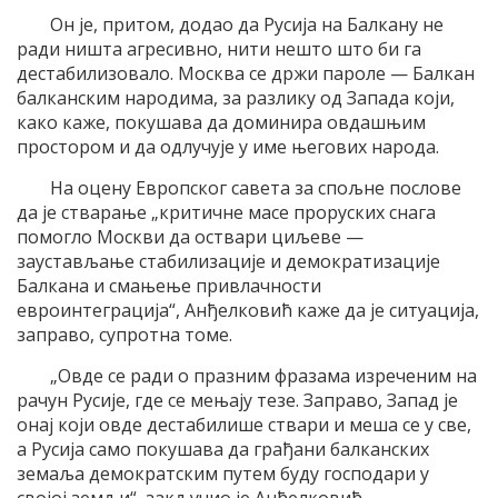
Он је, притом, додао да Русија на Балкану не
ради ништа агресивно, нити нешто што би га
дестабилизовало. Москва се држи пароле — Балкан
балканским народима, за разлику од Запада који,
како каже, покушава да доминира овдашњим
простором и да одлучује у име његових народа.
На оцену Европског савета за спољне послове
да је стварање „критичне масе проруских снага
помогло Москви да оствари циљеве —
заустављање стабилизације и демократизације
Балкана и смањење привлачности
евроинтеграција“, Анђелковић каже да је ситуација,
заправо, супротна томе.
„Овде се ради о празним фразама изреченим на
рачун Русије, где се мењају тезе. Заправо, Запад је
онај који овде дестабилише ствари и меша се у све,
а Русија само покушава да грађани балканских
земаља демократским путем буду господари у