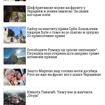
Шеф британске војске на фронту у
Украјини и језива замисао: За сваки
погодак поен
Одбор за заштиту права Срба: Бошњачки
лидери ћуте о томе ко је спалио и срушио
23 православне цркве
Ослободите Румију од српске окупације“:
Петиција која открива шта заправо траже
албански прваци
Зашто Мартенс кад толико воли да убија
Русе не иде на фронт него шаље Украјинце
Никола Танасић: Чему нас је научила
„Олуја“