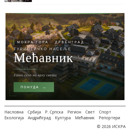
Насловна
Србија
Р. Српска
Регион
Свет
Спорт
Екологија
Андрићград
Култура
Мећавник
Репортери
© 2026 ИСКРА