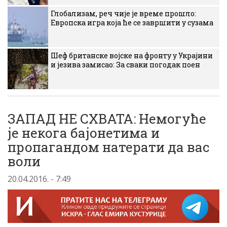
Глобализам, реч чије је време прошло:
Европска игра која ће се завршити у сузама
Шеф британске војске на фронту у Украјини
и језива замисао: За сваки погодак поен
ЗАПАД НЕ СХВАТА: Немогуће
је некога бајонетима и
пропагандом натерати да вас
воли
20.04.2016. - 7:49