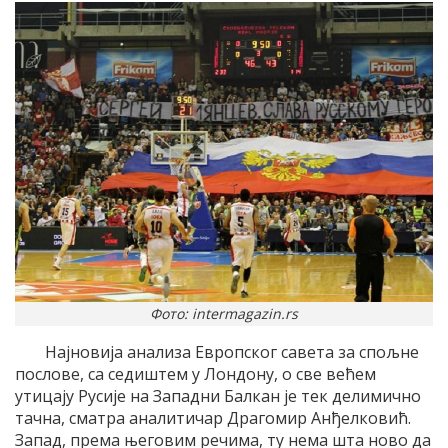
Фото: intermagazin.rs
Најновија анализа Европског савета за спољне
послове, са седиштем у Лондону, о све већем
утицају Русије на Западни Балкан је тек делимично
тачна, сматра аналитичар Драгомир Анђелковић.
Запад, према његовим речима, ту нема шта ново да