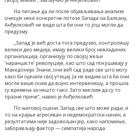
својој земљи“, закључио је Анђелковић.
На питање да ли после објављивања анализе
очекује неке конкретне потезе Запада на Балкану,
Анђелковић не види шта би они то још могли да
предузму.
„Запад је већ доста тога предузео, контролишу
велики део медија, имају велики број невладиних
организација, организују по својој жељи
’наранџасте‘ револуције, као што сад покушавају у
Македонији. Значи, они већ сад раде све што могу
како би ојачали свој утицај. Ја не видим шта би они
могли више осим да војно интервенишу, а прошла
су времена за нешто тако. Зато мислим да су то
празне приче“, навео је Анђелковић.
По његовој оцени, Запад све што може ради, и
то на крајње агресиван и недемократски начин, а
резултатима није задовољан јер, како напомиње,
заборављају фактор — симпатија народа.