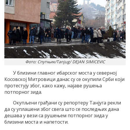
Фото: Спутњик/Tanjug/ DEJAN SIMICEVIC
У близини главног ибарског моста у северној
Косовској Митровици данас су се окупили Срби који
протестују због, како кажу, најаве рушења
потпорног зида.
Окупљени грађани су репортеру Танјуга рекли
да су уплашени због свега што се последњих дана
дешава у вези са рушењем потпорног зида у
близини моста и напетости.