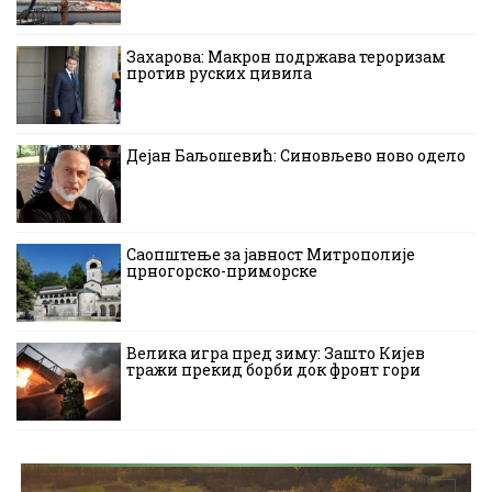
Захарова: Макрон подржава тероризам
против руских цивила
Дејан Баљошевић: Синовљево ново одело
Саопштење за јавност Митрополије
црногорско-приморске
Велика игра пред зиму: Зашто Кијев
тражи прекид борби док фронт гори