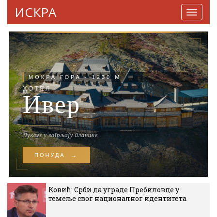
ИСКРА
Навига
Ковић: Срби да уграде Пребиловце у
темеље свог националног идентитета