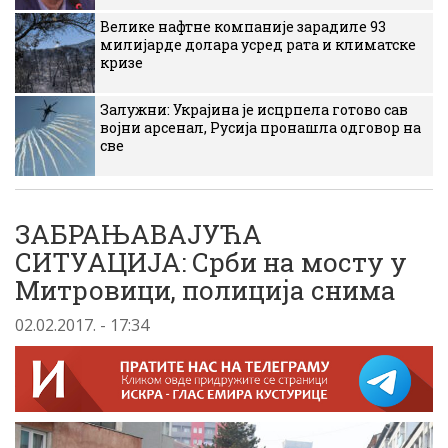
Велике нафтне компаније зарадиле 93
милијарде долара усред рата и климатске
кризе
Залужни: Украјина је исцрпела готово сав
војни арсенал, Русија пронашла одговор на
све
ЗАБРАЊАВАЈУЋА
СИТУАЦИЈА: Срби на мосту у
Митровици, полиција снима
02.02.2017. - 17:34