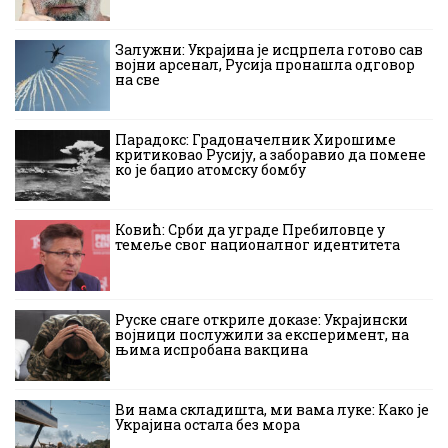
Залужни: Украјина је исцрпела готово сав
војни арсенал, Русија пронашла одговор
на све
Парадокс: Градоначелник Хирошиме
критиковао Русију, а заборавио да помене
ко је бацио атомску бомбу
Ковић: Срби да уграде Пребиловце у
темеље свог националног идентитета
Руске снаге откриле доказе: Украјински
војници послужили за експеримент, на
њима испробана вакцина
Ви нама складишта, ми вама луке: Како је
Украјина остала без мора