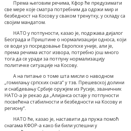
Према његовим речима, Кфор ће предузимати
све мере које сматра потребним да одржи мир и
безбедност на Косову у сваком тренутку, у складу са
својим мандатом.
НАТО у потпуности, казао је, подржава дијалог
Београда и Приштине о нормализацији односа, који
се води уз посредовање Европске уније, али је,
према речима истог извора, потребно још много
тога да се уради за потпуну нормализацију
политичке ситуације на Косову.
А на питање о томе шта мисли о наводном
„гомилању српских снага“ у тзв. Прешевској долини
и снабдевању Србије оружјем из Русије, званичник
НАТО-а је рекао да „Алијанса остаје у потпуности
посвећена стабилности и безбедности на Косову и
региону“.
НАТО ће, казао је, наставити да пружа помоћ
снагама КФОР-а како би били успешни у