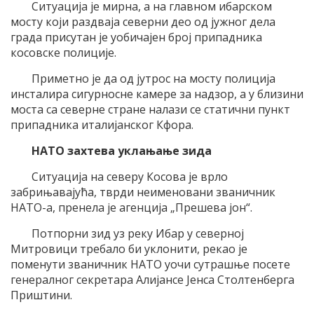
Ситуација је мирна, а на главном ибарском
мосту који раздваја северни део од јужног дела
града присутан је уобичајен број припадника
косовске полиције.
Приметно је да од јутрос на мосту полиција
инсталира сигурносне камере за надзор, а у близини
моста са северне стране налази се статични пункт
припадника италијанског Кфора.
НАТО захтева уклањање зида
Ситуација на северу Косова је врло
забрињавајућа, тврди неименовани званичник
НАТО-а, пренела је агенција „Прешева јон“.
Потпорни зид уз реку Ибар у северној
Митровици требало би уклонити, рекао је
поменути званичник НАТО уочи сутрашње посете
генералног секретара Алијансе Јенса Столтенберга
Приштини.