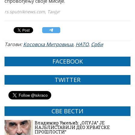
спровођењу своје мисије.
rs.sputniknews.com, Танјуг
Тагови:
Косовска Митровица
,
НАТО
,
Срби
FACEBOOK
TWITTER
СВЕ ВЕСТИ
Владимир Умељић: „ОЛУЈА“ ЈЕ
НАЈБЛИСТАВИЈИ ДЕО ХРВАТСКЕ
ПРОШЛОСТИ“