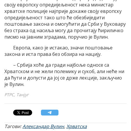
своју европску опредијељеност нека министар
хрватске полиције најприје докаже своју европску
опредијељеност тако што ће обезбиједити
поштовање закона и омогућити да Срби у Вуковару
без страха од насиља могу да прочитају ћириличко
писмо на јавним зградама, поручио је Вулин.
Европа, како је истакао, значи поштовање
закона и иста права без обзира на нацију.
– Србија хоће да гради најбоље односе са
Хрватском и не жели полемику и сукоб, али неће ни
да ћути и допусти да јој се држе лекције, закључио
је Вулин.
РТРС, Танјуг
Тагови:
Александар Вулин
,
Хрватска