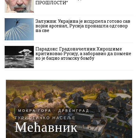
ПРОШЛОСТИ“
Залужни: Украјина је исцрпела готово сав
војни арсенал, Русија пронашла одговор
на све
Парадокс: Градоначелник Хирошиме
критиковао Русију, а заборавио да помене
ко је бацио атомску бомбу