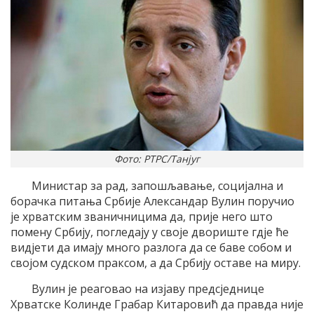
Фото: РТРС/Танјуг
Министар за рад, запошљавање, социјална и
борачка питања Србије Александар Вулин поручио
је хрватским званичницима да, прије него што
помену Србију, погледају у своје двориште гдје ће
видјети да имају много разлога да се баве собом и
својом судском праксом, а да Србију оставе на миру.
Вулин је реаговао на изјаву предсједнице
Хрватске Колинде Грабар Китаровић да правда није