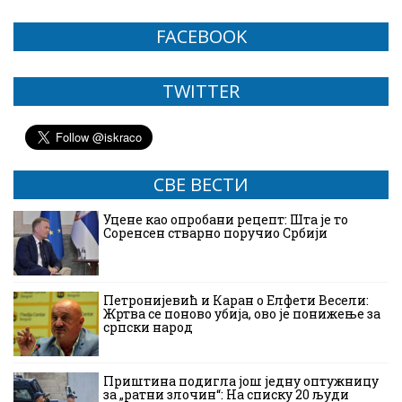
FACEBOOK
TWITTER
СВЕ ВЕСТИ
Уцене као опробани рецепт: Шта је то
Соренсен стварно поручио Србији
Петронијевић и Каран о Елфети Весели:
Жртва се поново убија, ово је понижење за
српски народ
Приштина подигла још једну оптужницу
за „ратни злочин“: На списку 20 људи