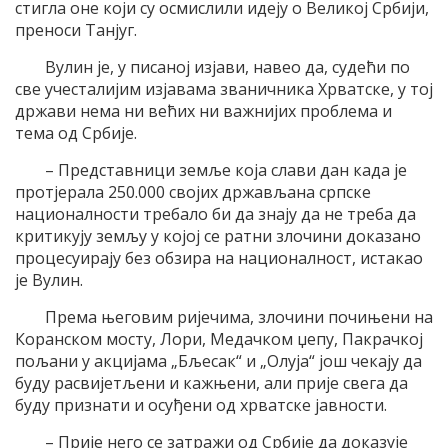
стигла оне који су осмислили идеју о Великој Србији,
преноси Танјуг.
Вулин је, у писаној изјави, навео да, судећи по
све учесталијим изјавама званичника Хрватске, у тој
држави нема ни већих ни важнијих проблема и
тема од Србије.
– Представници земље која слави дан када је
протјерала 250.000 својих држављана српске
националности требало би да знају да не треба да
критикују земљу у којој се ратни злочини доказано
процесуирају без обзира на националност, истакао
је Вулин.
Према његовим ријечима, злочини почињени на
Коранском мосту, Лори, Медачком џепу, Пакрачкој
пољани у акцијама „Бљесак“ и „Олуја“ још чекају да
буду расвијетљени и кажњени, али прије свега да
буду признати и осуђени од хрватске јавности.
– Прије него се затражи од Србије да доказује