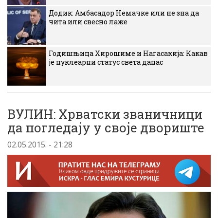
Додик: Амбасадор Немачке или не зна да
чита или свесно лаже
Годишњица Хирошиме и Нагасакија: Какав
је нуклеарни статус света данас
ВУЛИН: Хрватски званичници
да погледају у своје двориште
02.05.2015. - 21:28