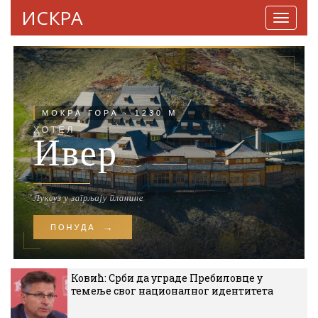
ИСКРА
Навига
Ковић: Срби да уграде Пребиловце у
темеље свог националног идентитета