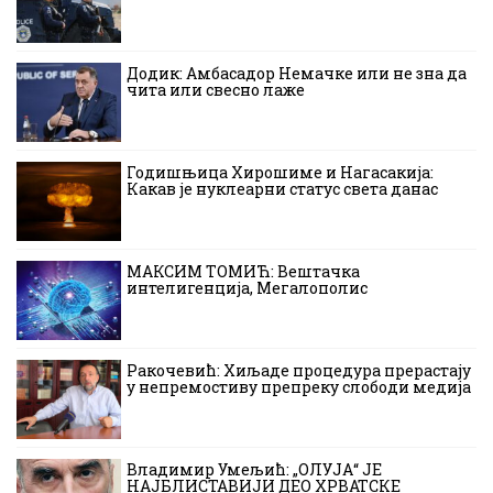
Додик: Амбасадор Немачке или не зна да
чита или свесно лаже
Годишњица Хирошиме и Нагасакија:
Какав је нуклеарни статус света данас
МАКСИМ ТОМИЋ: Вештачка
интелигенција, Мегалополис
Ракочевић: Хиљаде процедура прерастају
у непремостиву препреку слободи медија
Владимир Умељић: „ОЛУЈА“ ЈЕ
НАЈБЛИСТАВИЈИ ДЕО ХРВАТСКЕ