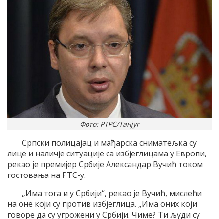
Фото: РТРС/Танјуг
Српски полицајац и мађарска сниматељка су
лице и наличје ситуације са избјеглицама у Европи,
рекао је премијер Србије Александар Вучић током
гостовања на РТС-у.
„Има тога и у Србији“, рекао је Вучић, мислећи
на оне који су против избјеглица. „Има оних који
говоре да су угрожени у Србији. Чиме? Ти људи су