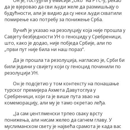
Он је, гостујући у емисији „Око“ на РТС-у, рекао
да је вјеровао да сви људи желе да размишљају о
будућности, али је видио да су неки људи схватили
помирење као потребу за понижење Срба.
Вучић је указао на резолуцију која није прошла у
Савјету безбједности УН о геноциду у Сребреници,
што, како је додао, није побједа Србије, али по
„први пут није била ни наш пораз“.
Да је прошла та резолуција, нагласио је, Срби би
били једини у свијету који су геноцид починили по
резолуцији УН.
Он је подсјетио у том контексту на понашање
турског премијера Ахмета Давутоглуа у
Сребреници, који га је више пута звао на
комеморацију, али му је тамо окретао леђа.
„Ја сам џентлменски трпео сваку врсту
понижења, али нисам желео да сагнем главу. У
муслиманском свету је највећа срамота је када вас