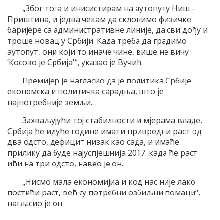
„Због тога и инисистирам на аутопуту Ниш –
Приштина, и једва чекам да склонимо физичке
баријере са административне линије, да сви дођу и
троше новац у Србији. Када треба да градимо
аутопут, они који то иначе чине, више не вичу
‘Косово је Србија'“, указао је Вучић.
Премијер је нагласио да је политика Србије
економска и политичка сарадња, што је
најпотребније земљи.
Захваљујући тој стабилности и мјерама владе,
Србија ће идуће године имати привредни раст од
два одсто, дефицит низак као сада, и имаће
прилику да буде најуспјешнија 2017. када ће раст
ићи на три одсто, навео је он.
„Нисмо мала економијиа и код нас није лако
постићи раст, већ су потребни озбиљни помаци“,
нагласио је он.