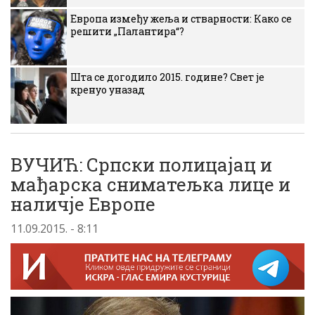
Европа између жеља и стварности: Како се
решити „Палантира“?
Шта се догодило 2015. године? Свет је
кренуо уназад
ВУЧИЋ: Српски полицајац и
мађарска сниматељка лице и
наличје Европе
11.09.2015. - 8:11