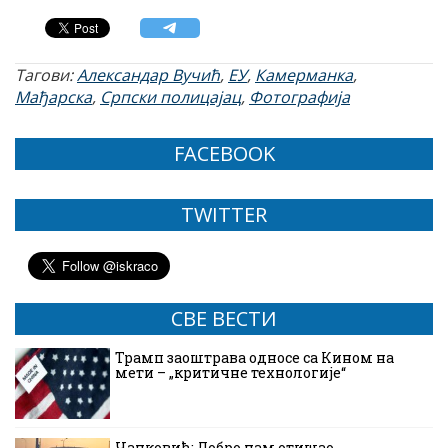
Тагови:
Александар Вучић
,
ЕУ
,
Камерманка
,
Мађарска
,
Српски полицајац
,
Фотографија
FACEBOOK
TWITTER
СВЕ ВЕСТИ
Трамп заоштрава односе са Кином на
мети – „критичне технологије“
Чанковић: Добро нам отишао