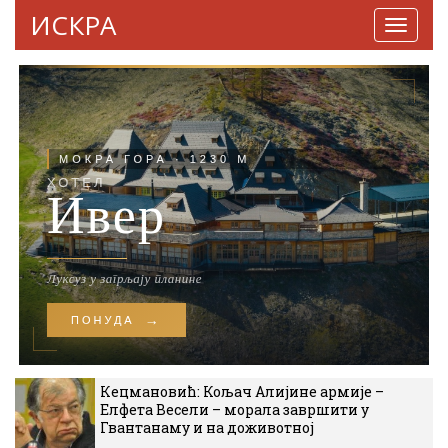
ИСКРА
Навига
Кецмановић: Кољач Алијине армије –
Елфета Весели – морала завршити у
Гвантанаму и на доживотној