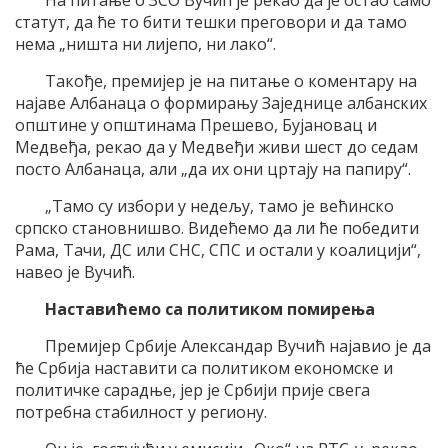
статут, да ће то бити тешки преговори и да тамо
нема „ништа ни лијепо, ни лако“.
Такође, премијер је на питање о коментару на
најаве Албанаца о формирању Заједнице албанских
општине у општинама Прешево, Бујановац и
Медвеђа, рекао да у Медвеђи живи шест до седам
посто Албанаца, али „да их они цртају на папиру“.
„Тамо су избори у недељу, тамо је већинско
српско становнишво. Видећемо да ли ће победити
Рама, Тачи, ДС или СНС, СПС и остали у коалицији“,
навео је Вучић.
Наставићемо са политиком помирења
Премијер Србије Александар Вучић најавио је да
ће Србија наставити са политиком економске и
политичке сарадње, јер је Србији прије свега
потребна стабилност у региону.