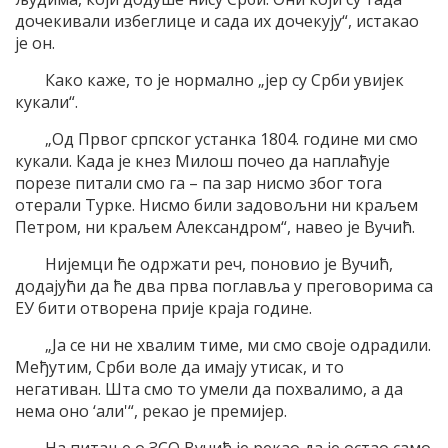
дочекивали избеглице и сада их дочекују“, истакао
је он.
Како каже, то је нормално „јер су Срби увијек
кукали“.
„Од Првог српског устанка 1804. године ми смо
кукали. Када је кнез Милош почео да наплаћује
порезе питали смо га – па зар нисмо због тога
отерали Турке. Нисмо били задовољни ни краљем
Петром, ни краљем Александром“, навео је Вучић.
Нијемци ће одржати реч, поновио је Вучић,
додајући да ће два прва поглавља у преговорима са
ЕУ бити отворена прије краја године.
„Ја се ни не хвалим тиме, ми смо своје одрадили.
Међутим, Срби воле да имају утисак, и то
негативан. Шта смо то умели да похвалимо, а да
нема оно ‘али'“, рекао је премијер.
На питање о ЗСО Вучић је рекао да је остао само