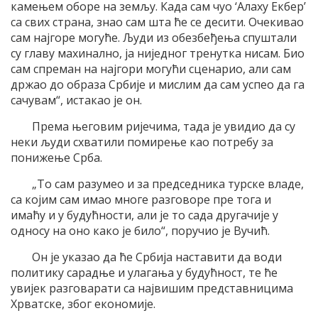
камењем оборе на земљу. Када сам чуо ‘Алаху Екбер’
са свих страна, знао сам шта ће се десити. Очекивао
сам најгоре могуће. Људи из обезбеђења спуштали
су главу махинално, ја ниједног тренутка нисам. Био
сам спреман на најгори могући сценарио, али сам
држао до образа Србије и мислим да сам успео да га
сачувам“, истакао је он.
Према његовим ријечима, тада је увидио да су
неки људи схватили помирење као потребу за
понижење Срба.
„То сам разумео и за председника турске владе,
са којим сам имао многе разговоре пре тога и
имаћу и у будућности, али је то сада другачије у
односу на оно како је било“, поручио је Вучић.
Он је указао да ће Србија наставити да води
политику сарадње и улагања у будућност, те ће
увијек разговарати са највишим представницима
Хрватске, због економије.