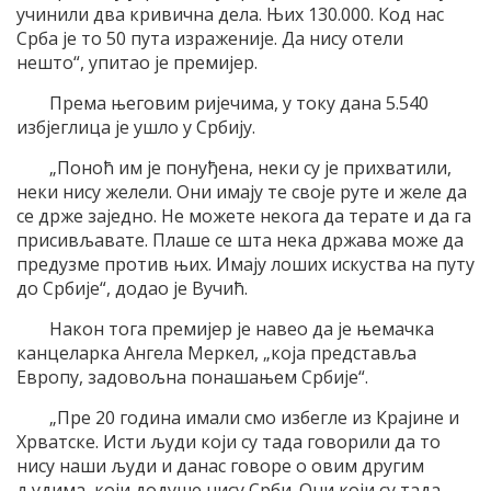
учинили два кривична дела. Њих 130.000. Код нас
Срба је то 50 пута израженије. Да нису отели
нешто“, упитао је премијер.
Према његовим ријечима, у току дана 5.540
избјеглица је ушло у Србију.
„Поноћ им је понуђена, неки су је прихватили,
неки нису желели. Они имају те своје руте и желе да
се држе заједно. Не можете некога да терате и да га
присивљавате. Плаше се шта нека држава може да
предузме против њих. Имају лоших искуства на путу
до Србије“, додао је Вучић.
Након тога премијер је навео да је њемачка
канцеларка Ангела Меркел, „која представља
Европу, задовољна понашањем Србије“.
„Пре 20 година имали смо избегле из Крајине и
Хрватске. Исти људи који су тада говорили да то
нису наши људи и данас говоре о овим другим
људима, који додуше нису Срби. Они који су тада