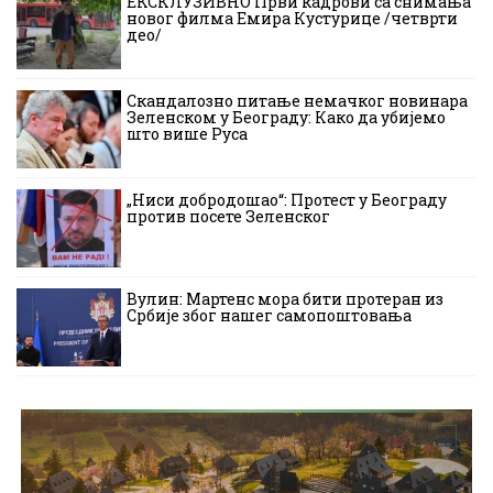
ЕКСКЛУЗИВНО Први кадрови са снимања
новог филма Емира Кустурице /четврти
део/
Скандалозно питање немачког новинара
Зеленском у Београду: Како да убијемо
што више Руса
„Ниси добродошао“: Протест у Београду
против посете Зеленског
Вулин: Мартенс мора бити протеран из
Србије због нашег самопоштовања