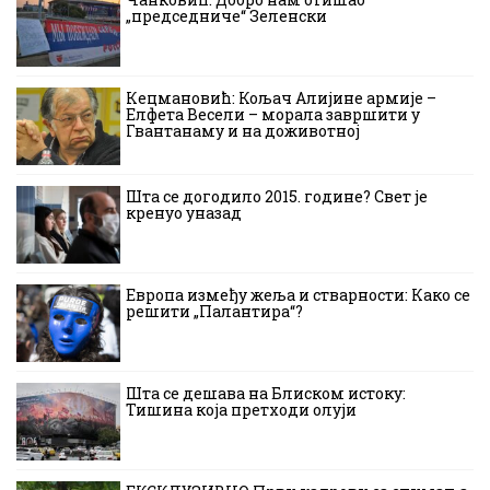
„председниче“ Зеленски
Кецмановић: Кољач Алијине армије –
Елфета Весели – морала завршити у
Гвантанаму и на доживотној
Шта се догодило 2015. године? Свет је
кренуо уназад
Европа између жеља и стварности: Како се
решити „Палантира“?
Шта се дешава на Блиском истоку:
Тишина која претходи олуји