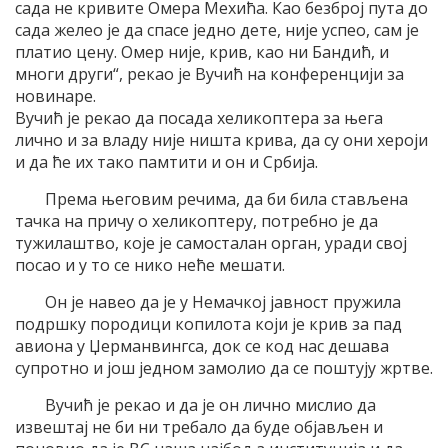
сада не кривите Омера Мехића. Као безброј пута до
сада желео је да спасе једно дете, није успео, сам је
платио цену. Омер није, крив, као ни Бандић, и
многи други“, рекао је Вучић на конференцији за
новинаре.
Вучић је рекао да посада хеликоптера за њега
лично и за владу није ништа крива, да су они хероји
и да ће их тако памтити и он и Србија.
Према његовим речима, да би била стављена
тачка на причу о хеликоптеру, потребно је да
тужилаштво, које је самосталан орган, уради свој
посао и у то се нико неће мешати.
Он је навео да је у Немачкој јавност пружила
подршку породици копилота који је крив за пад
авиона у Џерманвингса, док се код нас дешава
супротно и још једном замолио да се поштују жртве.
Вучић је рекао и да је он лично мислио да
извештај не би ни требало да буде објављен и