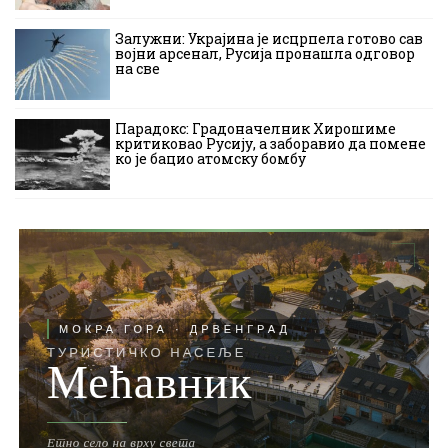
Залужни: Украјина је исцрпела готово сав
војни арсенал, Русија пронашла одговор
на све
Парадокс: Градоначелник Хирошиме
критиковао Русију, а заборавио да помене
ко је бацио атомску бомбу