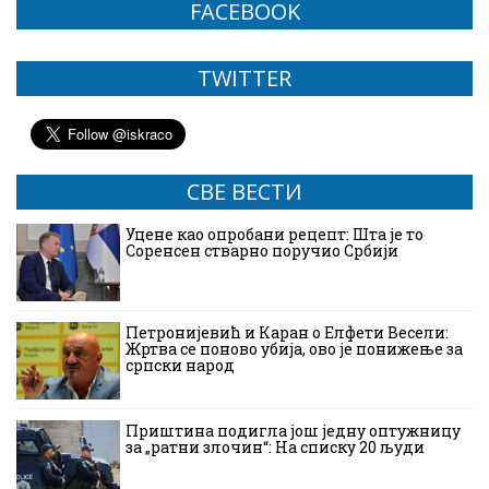
FACEBOOK
TWITTER
СВЕ ВЕСТИ
Уцене као опробани рецепт: Шта је то
Соренсен стварно поручио Србији
Петронијевић и Каран о Елфети Весели:
Жртва се поново убија, ово је понижење за
српски народ
Приштина подигла још једну оптужницу
за „ратни злочин“: На списку 20 људи