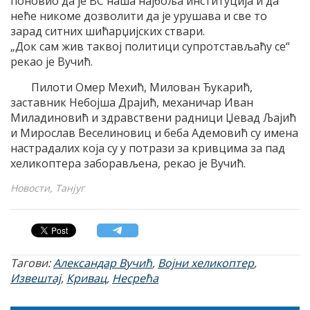
поновио да је ВС наша најбоља институција и да
неће никоме дозволити да је урушава и све то
зарад ситних шићарџијских ствари.
„Док сам жив таквој политици супротстављаћу се“
рекао је Вучић.
Пилоти Омер Мехић, Милован Ђукарић,
заставник Небојша Драјић, механичар Иван
Миладиновић и здравствени радници Џевад Љајић
и Мирослав Веселиновиц и беба Адемовић су имена
настрадалих која су у потрази за кривцима за пад
хеликоптера заборављена, рекао је Вучић.
Новости, Танјуг
Тагови:
Александар Вучић
,
Војни хеликоптер
,
Извештај
,
Кривац
,
Несрећа