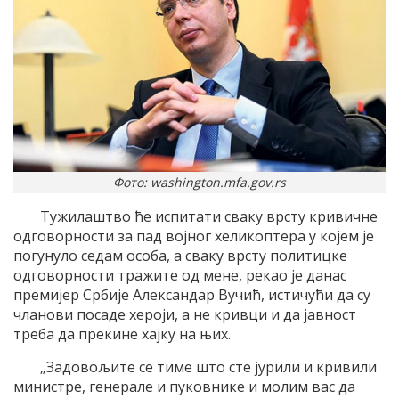
Фото: washington.mfa.gov.rs
Тужилаштво ће испитати сваку врсту кривичне
одговорности за пад војног хеликоптера у којем је
погунуло седам особа, а сваку врсту политицке
одговорности тражите од мене, рекао је данас
премијер Србије Александар Вучић, истичући да су
чланови посаде хероји, а не кривци и да јавност
треба да прекине хајку на њих.
„Задовољите се тиме што сте јурили и кривили
министре, генерале и пуковнике и молим вас да