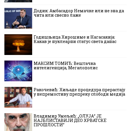
Додик: Амбасадор Немачке или не зна да
чита или свесно лаже
Годишњица Хирошиме и Нагасакија:
Какав је нуклеарни статус света данас
МАКСИМ ТОМИЋ: Вештачка
интелигенција, Мегалополис
Ракочевић: Хиљаде процедура прерастају
у непремостиву препреку слободи медија
Владимир Умељић: „ОЛУЈА“ ЈЕ
НАЈБЛИСТАВИЈИ ДЕО ХРВАТСКЕ
ПРОШЛОСТИ“