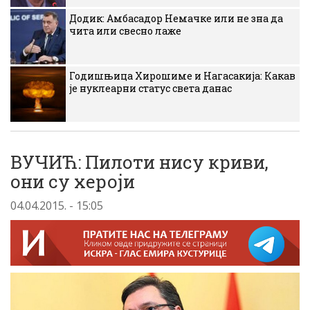
Додик: Амбасадор Немачке или не зна да
чита или свесно лаже
Годишњица Хирошиме и Нагасакија: Какав
је нуклеарни статус света данас
ВУЧИЋ: Пилоти нису криви,
они су хероји
04.04.2015. - 15:05