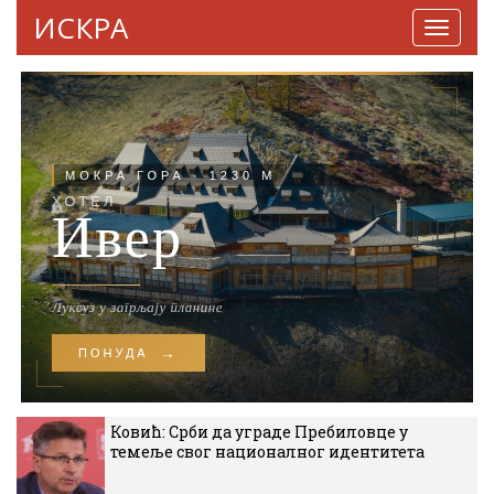
ИСКРА
Навига
Ковић: Срби да уграде Пребиловце у
темеље свог националног идентитета