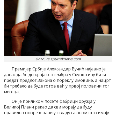
Фото: rs.sputniknews.com
Премијер Србије Александар Вучић најавио је
данас да ће до краја септембра у Скупштину бити
предат предлог Закона о пореклу имовине, а нацрт
би требало да буде готов већ у првој половини тог
месеца,
Он је приликом посете фабрици оружја у
Великој Плани рекао да сви морају да буду
правилно опорезовани у складу са оном што имају