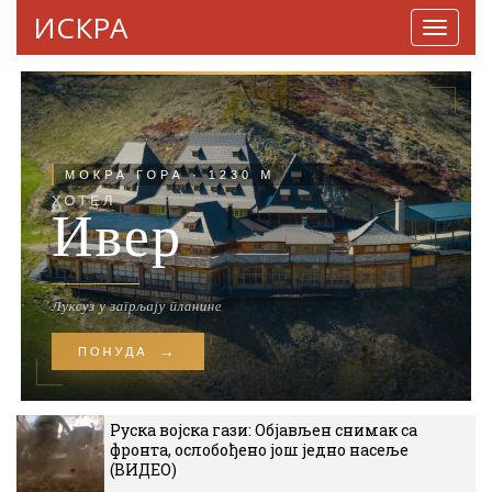
ИСКРА
Навига
Руска војска гази: Објављен снимак са
фронта, ослобођено још једно насеље
(ВИДЕО)