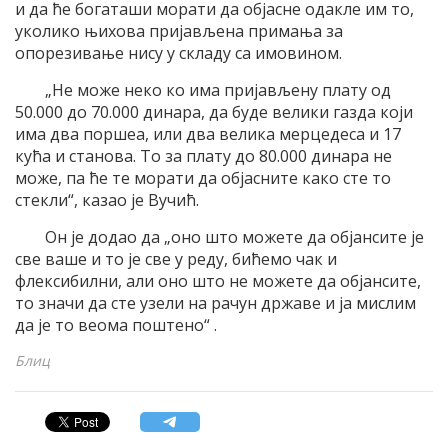
и да ће богаташи морати да објасне одакле им то,
уколико њихова пријављена примања за
опорезивање нису у складу са имовином.
„Не може неко ко има пријављену плату од
50.000 до 70.000 динара, да буде велики газда који
има два поршеа, или два велика мерцедеса и 17
кућа и станова. То за плату до 80.000 динара не
може, па ће те морати да објасните како сте то
стекли“, казао је Вучић.
Он је додао да „оно што можете да објансите је
све ваше и то је све у реду, бићемо чак и
флексибилни, али оно што не можете да објансите,
то значи да сте узели на рачун државе и ја мислим
да је то веома поштено“ .
Блиц