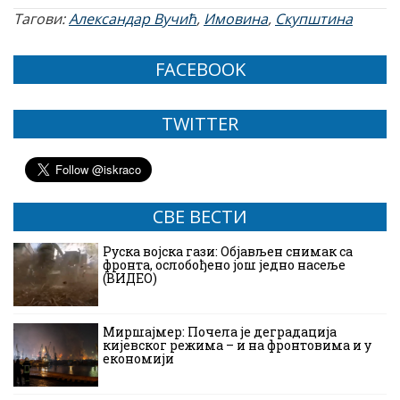
Тагови:
Александар Вучић
,
Имовина
,
Скупштина
FACEBOOK
TWITTER
СВЕ ВЕСТИ
Руска војска гази: Објављен снимак са
фронта, ослобођено још једно насеље
(ВИДЕО)
Миршајмер: Почела је деградација
кијевског режима – и на фронтовима и у
економији