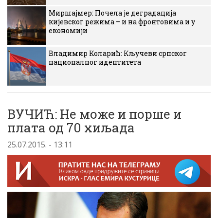
Миршајмер: Почела је деградација
кијевског режима – и на фронтовима и у
економији
Владимир Коларић: Кључеви српског
националног идентитета
ВУЧИЋ: Не може и порше и
плата од 70 хиљада
25.07.2015. - 13:11