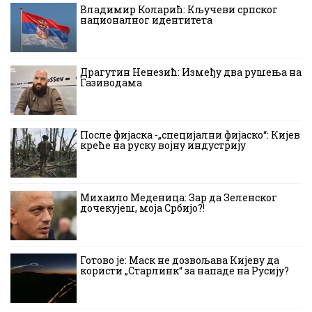
Владимир Коларић: Кључеви српског
националног идентитета
Драгутин Ненезић: Између два рушења на
Газиводама
После фијаска -„специјални фијаско“: Кијев
креће на руску војну индустрију
Михаило Меденица: Зар да Зеленског
дочекујеш, моја Србијо?!
Готово је: Маск не дозвољава Кијеву да
користи „Старлинк“ за нападе на Русију?