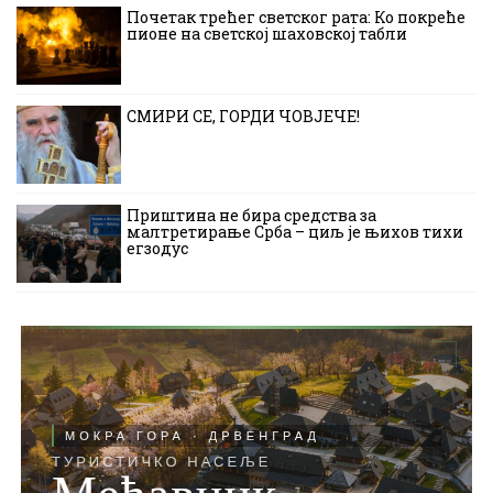
Почетак трећег светског рата: Ко покреће
пионе на светској шаховској табли
СМИРИ СЕ, ГОРДИ ЧОВЈЕЧЕ!
Приштина не бира средства за
малтретирање Срба – циљ је њихов тихи
егзодус