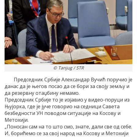
© Tanjug / STR
Председник Србије Александар Вучић поручио је
данас да је његов посао да се бори за своју земљу и
да резервну отаџбину немамо.
Председник Србије то је изјавио у видео-поруци из
Њујорка, где је јуче говорио на седници Савета
безбедности УН поводом ситуације на Косову и
Метохији.
„Поносан сам на то што смо, знате, дали све од себе.
И, борићемо се за свој народ на Косову и Метохији