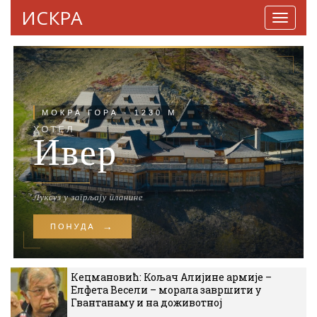
ИСКРА
Навига
Кецмановић: Кољач Алијине армије –
Елфета Весели – морала завршити у
Гвантанаму и на доживотној