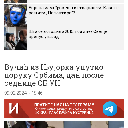
Европа између жеља и стварности: Како се
решити „Палантира“?
Шта се догодило 2015. године? Свет је
кренуо уназад
Вучић из Њујорка упутио
поруку Србима, дан после
седнице СБ УН
09.02.2024. - 15:46