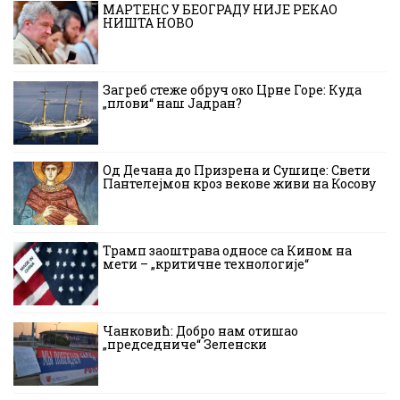
МАРТЕНС У БЕОГРАДУ НИЈЕ РЕКАО
НИШТА НОВО
Загреб стеже обруч око Црне Горе: Куда
„плови“ наш Јадран?
Од Дечана до Призрена и Сушице: Свети
Пантелејмон кроз векове живи на Косову
Трамп заоштрава односе са Кином на
мети – „критичне технологије“
Чанковић: Добро нам отишао
„председниче“ Зеленски