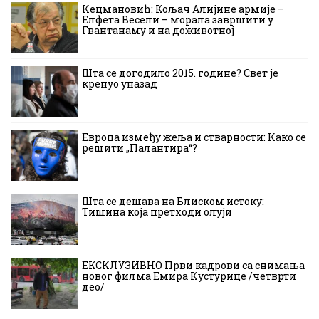
Кецмановић: Кољач Алијине армије –
Елфета Весели – морала завршити у
Гвантанаму и на доживотној
Шта се догодило 2015. године? Свет је
кренуо уназад
Европа између жеља и стварности: Како се
решити „Палантира“?
Шта се дешава на Блиском истоку:
Тишина која претходи олуји
ЕКСКЛУЗИВНО Први кадрови са снимања
новог филма Емира Кустурице /четврти
део/