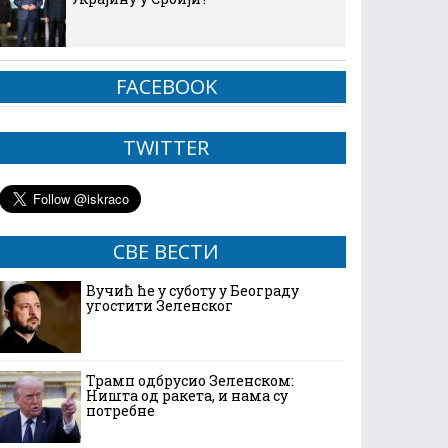
FACEBOOK
TWITTER
СВЕ ВЕСТИ
Вучић ће у суботу у Београду
угостити Зеленског
Трамп одбрусио Зеленском:
Ништа од ракета, и нама су
потребне