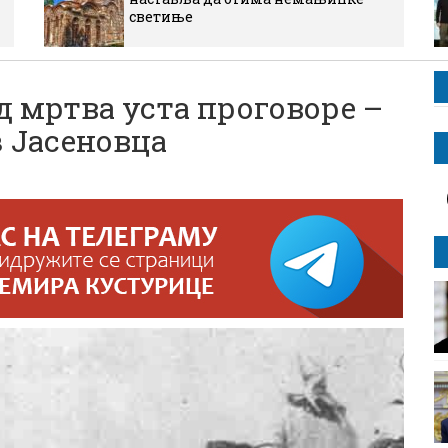
светиње
 мртва уста проговоре –
 Јасеновца