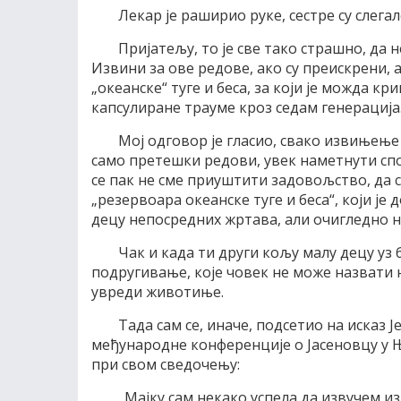
Лекар је раширио руке, сестре су слег
Пријатељу, то је све тако страшно, да 
Извини за ове редове, ако су преискрени, 
„океанске“ туге и беса, за који је можда кр
капсулиране трауме кроз седам генерација
Мој одговор је гласио, свако извињење
само претешки редови, увек наметнути с
се пак не сме приуштити задовољство, да с
„резервоара океанске туге и беса“, који је
децу непосредних жртава, али очигледно 
Чак и када ти други кољу малу децу уз
подругивање, које човек не може назвати 
увреди животиње.
Тада сам се, иначе, подсетио на исказ Ј
међународне конференције о Јасеновцу у Њуј
при свом сведочењу:
„Мајку сам некако успела да извучем из