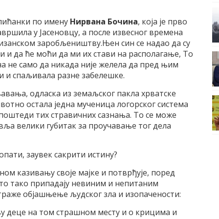
плићанки по имену
Нирвана Бочина
, која је прво
авршила у Јасеновцу, а после извесног времена
изанском заробљеништву.Њен син се надао да су
 и да ће моћи да ми их стави на располагање, То
она не само да никада није желела да пред њим
ти и спаљивала разне забелешке.
љавања, одласка из земаљског пакла хрватске
вотно остала једна мученица логорског система
а поштеди тих стравичних сазнања. То се може
вља велики губитак за проучавање тог дела
опати, заувек сакрити истину?
ом казивању своје мајке и потврђује, поред
исто тако припадају невиним и непитаним
траже објашњење људског зла и изопачености:
ању деце на том страшном месту и о крицима и