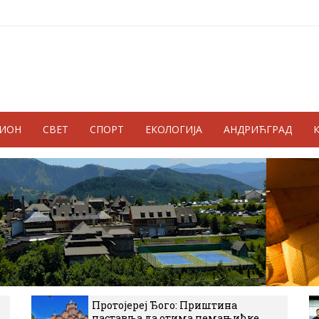
ГИОН
СВЕТ
СПОРТ
ЕКОЛОГИЈА
АНДРИЋГРАД
Протојереј Ђого: Приштина
наставља да отима немањићке