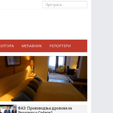
КУЛТУРА
МЕЋАВНИК
РЕПОРТЕРИ
ФАЗ: Производња дронова за
Украјину у Србији?