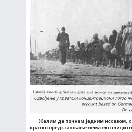
Одвођење у хрватски концентрациони логор Фото:
account based on German,
Dr. L
Желим да почнем једним исказом, ко
кратко представљање нема експлицитну