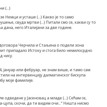
ни (…)
зе Немци и усташе (…) Какво је то само
шење, свуда мртви (…) Питали смо се, какви су то
 дана, него Италијани за две године.
е договора Черчила и Стаљина о подели зона
Сплит припадало Истоку и стога било немилосрдно
д нису.
, јануар или фебруар, не знам више, и тамо сам
пустили на интервенцију далматинског бискупа
бу моје фамилије.
ле одведене у Јасеновац а младе (…) Сећам се,
опа-цупа, скочи, да ти видим очи…“ Ништа нисмо