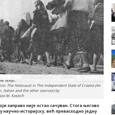
 The Holocaust in The Independent State of Croatia (An
 Italian and the other sources) by
azo M. Kostich
ји заправо није остао сачуван. Стога његово
 научно-историјску, већ превасходно једну