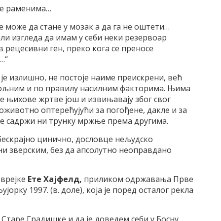
але раменима…
не може да стане у мозак а да га не оштети…
али изгледа да имам у себи неки резервоар
ив рецесивни ген, преко кога се преносе
…“
 је излишно, не постоје наиме преискрени, већ
пољним и по правилу насилним факторима. Њима
е њихове жртве још и извињавају због свог
 доживотно оптерећујући за погођене, дакле и за
не садржи ни трунку мржње према другима.
 бескрајно цинично, дословце нељудско
ни зверским, без да апсолутно неоправдано
еврејке
Ете Хајфелд,
приликом одржавања Прве
орку 1997. (в. доле), која је поред осталог рекла
 Старе Градишке и да је доведем себи у Босну.