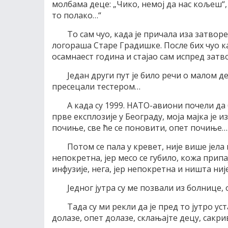
молбама деце: „Чико, немој да нас кољеш“,
то полако…“
То сам чуо, када је причала иза затво
логораша Старе Градишке. После бих чуо к
осамнаест година и стајао сам испред зат
Један други пут је било речи о малом д
пресецали тестером…
А када су 1999. НАТО-авиони почели да 
прве експлозије у Београду, моја мајка је 
почиње, све ће се поновити, опет почиње…
Потом се пала у кревет, није више јела
непокретна, јер месо се губило, кожа припа
инфузије, нега, јер непокретна и ништа ниј
Једног јутра су ме позвали из болнице,
Тада су ми рекли да је пред то јутро ус
долазе, опет долазе, склањајте децу, сакрив