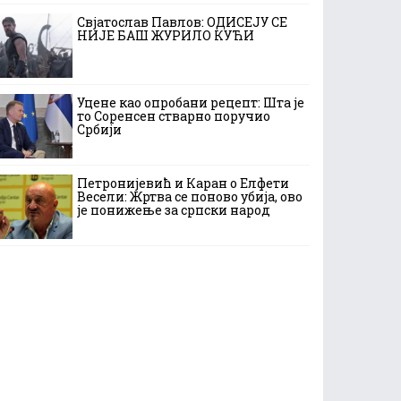
Свјатослав Павлов: ОДИСЕЈУ СЕ
НИЈЕ БАШ ЖУРИЛО КУЋИ
Уцене као опробани рецепт: Шта је
то Соренсен стварно поручио
Србији
Петронијевић и Каран о Елфети
Весели: Жртва се поново убија, ово
је понижење за српски народ