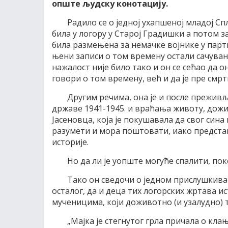
опште људску конотацију.
Р
адило се о једној ухапшеној младој С
била у логору у Старој Градишки а потом з
била размењена за немачке војнике у парт
њени записи о том времену остали сачувани
нажалост није било тако и он се сећао да 
говори о том времену, већ и да је пре смр
Другим речима, она је и после прежив
државе 1941-1945. и враћања животу, дожи
Јасеновца, која је покушавала да свог син
разумети и мора поштовати, иако предста
историје.
Но да ли је уопште могуће спалити, пок
Тако он сведочи о једном прислушкиван
осталог, да и деца тих логорских жртава 
мученицима, који доживотно (и узалудно) 
„Мајка је стегнутог грла причала о кл