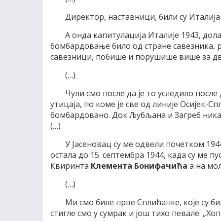
Директор, наставници, били су Италија
А онда капитулација Италије 1943, дола
бомбардовање било од стране савезника, ру
савезници, побише и порушише више за два
(…)
Чули смо после да је то уследило посл
утицаја, по коме је све од линије Осијек-
бомбардовано. Док Љубљана и Загреб ника
(…)
У Јасеновац су ме одвели почетком 1944
остала до 15. септембра 1944, када су ме 
Квиринта
Клемента Бонифачића
а на мол
(…)
Ми смо биле прве Сплићанке, које су би
стигле смо у сумрак и још тихо певале: „Х