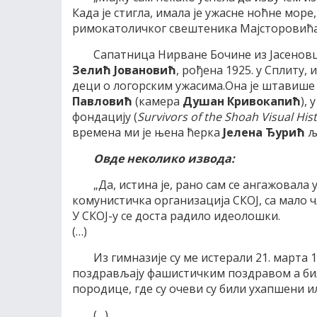
Када је стигла, имала је ужасне ноћне море,
римокатоличког свештеника Мајсторовића 
С
апатница Нирване Бочине из Јасенов
Зелић Јовановић
, рођена 1925. у Сплиту,
деци о логорским ужасима.Она је штавише 2
Павловић
(камера
Душан Кривокапић
),
фондацију (
Survivors of the Shoah Visual Hi
времена ми је њена ћерка
Јелена Ђурић
љ
Овде неколико извода:
„Да, истина је, рано сам се ангажовала 
комунистичка организација СКОЈ, са мало 
У СКОЈ-у се доста радило идеолошки.
(…)
Из гимназије су ме истерали 21. марта 
поздрављају фашистичким поздравом а бил
породице, где су очеви су били ухапшени и
(…)