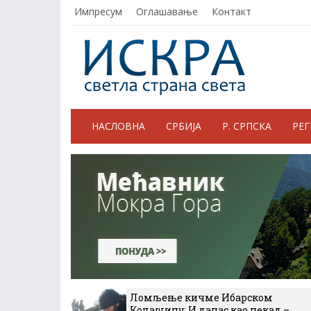
Импресум
Оглашавање
Контакт
НАСЛОВНА
СРБИЈА
Р. СРПСКА
РЕ
Ломљење кичме Ибарском
Колашину: И данас као некад –