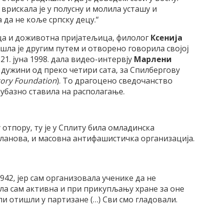
 врискала је у полусну и молила усташу и
да не коље српску децу.“
ца и доживотна пријатељица, филолог
Ксенија
 ишла је другим путем и отворенo говорила својој
1. јуна 1998. дала видео-интервју
Марлени
 у дужини од преко четири сата, за Спилбергову
story Foundation
). То драгоцено сведочанство
убазно ставила на располагање.
у отпору, ту је у Сплиту била омладинска
чланова, и масовна антифашистичка организација.
1942, јер сам организовала ученике да не
а сам активна и при прикупљању хране за оне
ли отишли у партизане (…) Сви смо гладовали.