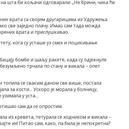
 на шта би кољачи одговарали: „Не брини, чика ће
рених врата са својим другарицама из Удружења
ако све заједно плачу. Имао сам тада можда
ворених врата и прислушкивао.
етету, кога су усташе уз смех и поцикивање
бацају бомбе и шаљу ракете, када су одјекнуле
избезумљено трчала по стану и викала – опет
 и топила се сваким даном све више, постала
јала за кости… Ускоро је морала у болницу,
е узимала у уста…
 отишао сам да се опростим.
тала из кревета, тетурала се ходником и викала –
ајте их! Питао сам, како, па била је непокретна?