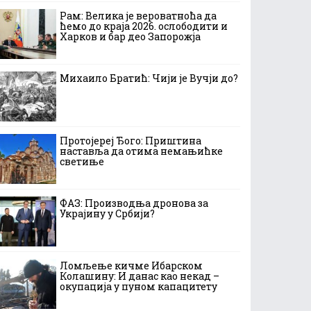
Рам: Велика је вероватноћа да
ћемо до краја 2026. ослободити и
Харков и бар део Запорожја
Михаило Братић: Чији је Вучји до?
Протојереј Ђого: Приштина
наставља да отима немањићке
светиње
ФАЗ: Производња дронова за
Украјину у Србији?
Ломљење кичме Ибарском
Колашину: И данас као некад –
окупација у пуном капацитету