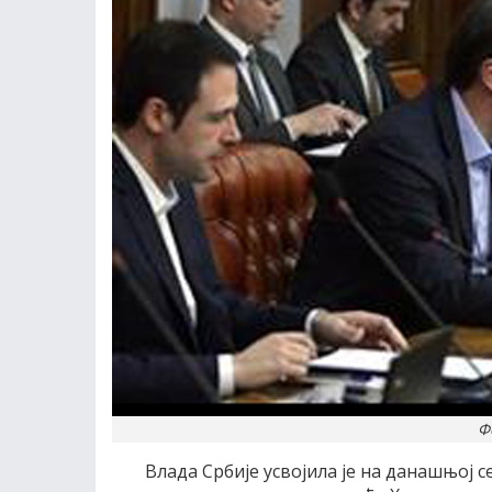
Ф
Влада Србиjе усвоjила jе на данашњоj 