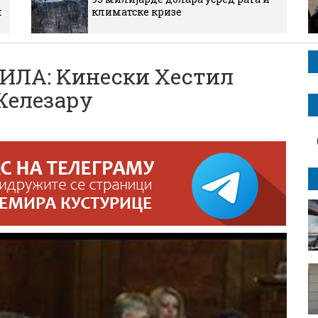
м
климатске кризе
ИЛА: Kинески Хестил
Железару