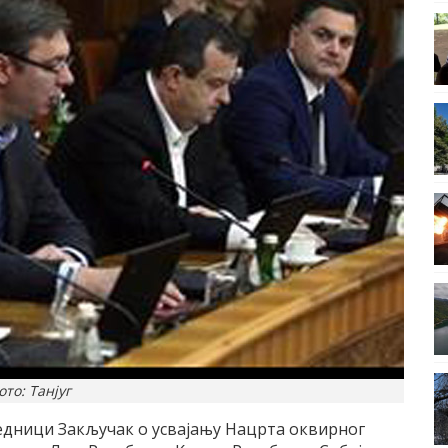
ото: Танјуг
седници Закључак о усваjању Нацрта оквирног