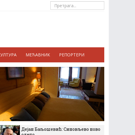
КУЛТУРА
МЕЋАВНИК
РЕПОРТЕРИ
Дејан Баљошевић: Синовљево ново
одело