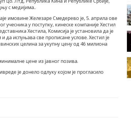
п цо. Лтд, Република Kина и Републике Србиjе,
њу с медиjима..
jе имовине Железаре Смедерево jе, 5. априла ове
ог учесника у поступку, кинеске компаниjе Хестил
редставника Хестила, Kомисиjа jе установила да jе
 и да испуњава све прописане услове. Хестил jе
овинских целина за укупну цену од 46 милиона
минималне цене из jавног позива.
вреде jе донело одлуку коjом jе прогласило