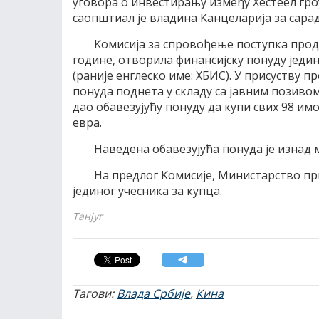
уговора о инвестирању између Хестеел гроу
саопштиал jе владина Kанцелариjа за сарад
Kомисиjа за спровођење поступка прода
године, отворила финансиjску понуду jедин
(раниjе енглеско име: ХБИС). У присуству п
понуда поднета у складу са jавним позивом
дао обавезуjућу понуду да купи свих 98 им
евра.
Наведена обавезуjућа понуда jе изнад 
На предлог Kомисиjе, Mинистарство при
jединог учесника за купца.
Танјуг
Тагови:
Влада Србије
,
Кина