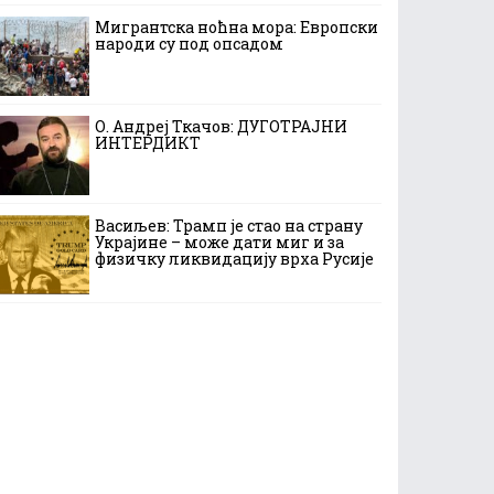
Мигрантска ноћна мора: Европски
народи су под опсадом
О. Андреј Ткачов: ДУГОТРАЈНИ
ИНТЕРДИКТ
Васиљев: Трамп је стао на страну
Украјине – може дати миг и за
физичку ликвидацију врха Русије