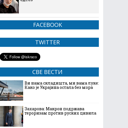
FACEBOOK
TWITTER
СВЕ ВЕСТИ
Ви нама складишта, ми вама луке:
Како је Украјина остала без мора
Захарова: Макрон подржава
тероризам против руских цивила