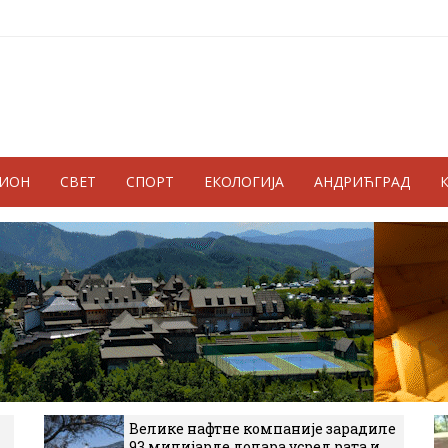
ГИОН
СВЕТ
СПОРТ
ЕКОЛОГИЈА
АНДРИЋГРАД
Велике нафтне компаније зарадиле
93 милијарде долара усред рата и