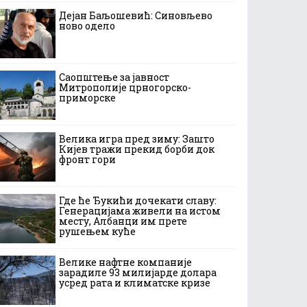
Дејан Баљошевић: Синовљево
ново одело
Саопштење за јавност
Митрополије црногорско-
приморске
Велика игра пред зиму: Зашто
Кијев тражи прекид борби док
фронт гори
Где ће Ђукићи дочекати славу:
Генерацијама живели на истом
месту, Албанци им прете
рушењем куће
Велике нафтне компаније
зарадиле 93 милијарде долара
усред рата и климатске кризе