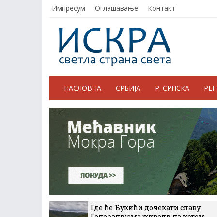
Импресум
Оглашавање
Контакт
НАСЛОВНА
СРБИЈА
Р. СРПСКА
РЕ
Где ће Ђукићи дочекати славу:
Генерацијама живели на истом