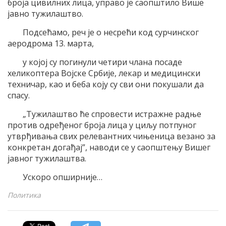
броја цивилних лица, управо је саопштило Више
јавно тужилаштво.
Подсећамо, реч је о несрећи код сурчинског
аеродрома 13. марта,
у којој су погинули четири члана посаде
хеликоптера Војске Србије, лекар и медицински
техничар, као и беба коју су сви они покушали да
спасу.
„Тужилаштво ће спровести истражне радње
против одређеног броја лица у циљу потпуног
утврђивања свих релевантних чињеница везано за
конкретан догађај”, наводи се у саопштењу Вишег
јавног тужилаштва.
Ускоро опширније…
Политика