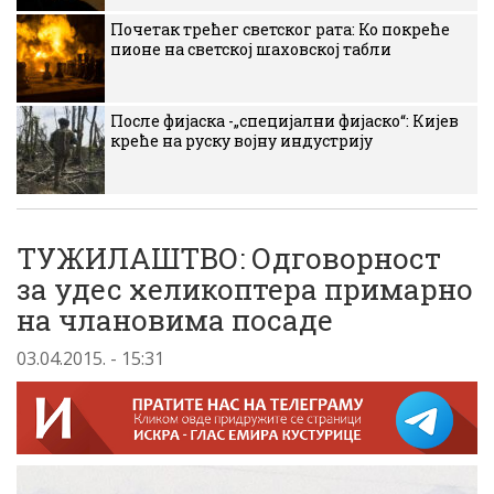
Почетак трећег светског рата: Ко покреће
пионе на светској шаховској табли
После фијаска -„специјални фијаско“: Кијев
креће на руску војну индустрију
ТУЖИЛАШТВО: Одговорност
за удес хеликоптера примарно
на члановима посаде
03.04.2015. - 15:31