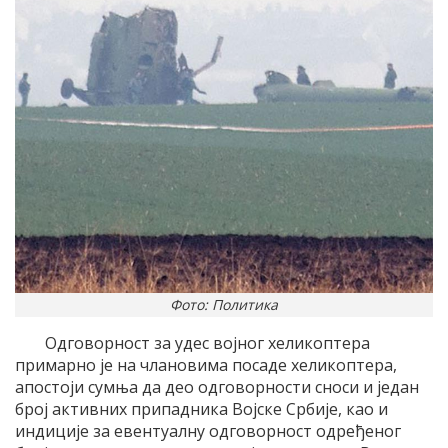
Фото: Политика
Одговорност за удес војног хеликоптера
примарно је на члановима посаде хеликоптера,
апостоји сумња да део одговорности сноси и један
број активних припадника Војске Србије, као и
индиције за евентуалну одговорност одређеног