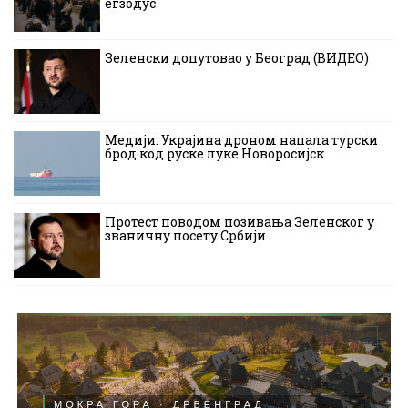
егзодус
Зеленски допутовао у Београд (ВИДЕО)
Медији: Украјина дроном напала турски
брод код руске луке Новоросијск
Протест поводом позивања Зеленског у
званичну посету Србији