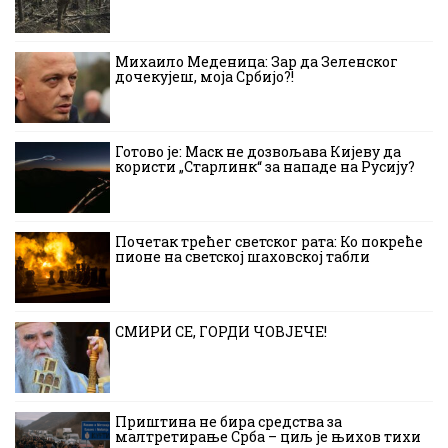
Михаило Меденица: Зар да Зеленског
дочекујеш, моја Србијо?!
Готово је: Маск не дозвољава Кијеву да
користи „Старлинк“ за нападе на Русију?
Почетак трећег светског рата: Ко покреће
пионе на светској шаховској табли
СМИРИ СЕ, ГОРДИ ЧОВЈЕЧЕ!
Приштина не бира средства за
малтретирање Срба – циљ је њихов тихи