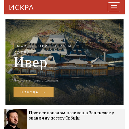
ИСКРА
Навига
Протест поводом позивања Зеленског у
званичну посету Србији