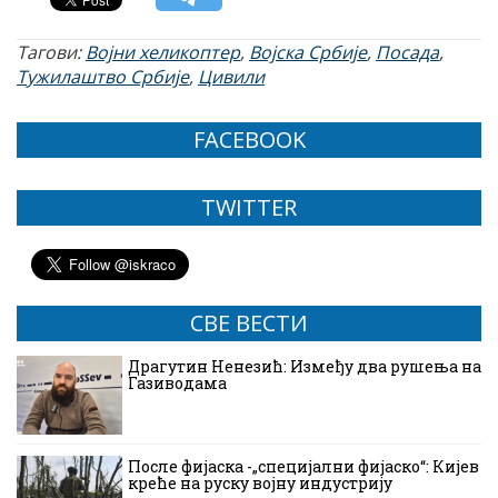
Тагови:
Војни хеликоптер
,
Војска Србије
,
Посада
,
Тужилаштво Србије
,
Цивили
FACEBOOK
TWITTER
СВЕ ВЕСТИ
Драгутин Ненезић: Између два рушења на
Газиводама
После фијаска -„специјални фијаско“: Кијев
креће на руску војну индустрију