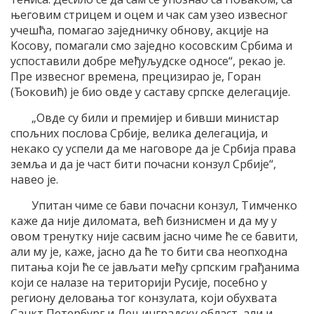
његовим стрицем и оцем и чак сам узео извесног
учешћа, помагао заjедничку обнову, акциjе на
Kосову, помагали смо заjедно косовским Србима и
успоставили добре међуљудске односе“, рекао jе.
Пре извесног времена, прецизирао jе, Горан
(Ђоковић) jе био овде у саставу српске делегациjе.
„Oвде су били и премиjер и бивши министар
спољних послова Србиjе, велика делегациjа, и
некако су успели да ме наговоре да jе Србиjа права
земља и да jе част бити почасни конзул Србиjе“,
навео jе.
Упитан чиме се бави почасни конзул, Tимченко
каже да ниjе диломата, већ бизнисмен и да му у
овом тренутку ниjе сасвим jасно чиме ће се бавити,
али му jе, каже, jасно да ће то бити сва неопходна
питања коjи ће се jављати међу српским грађанима
коjи се налазе на териториjи Русиjе, посебно у
региону деловања тог конзулата, коjи обухвата
Санкт Петербург и Лењинградску област, али и