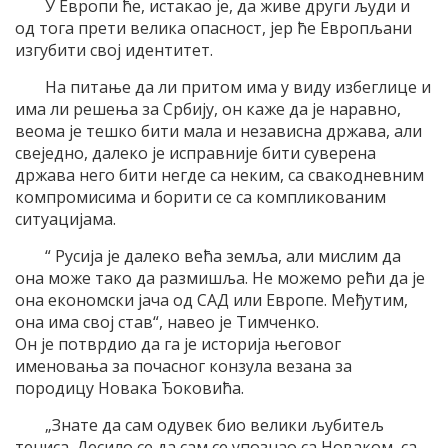
У Eвропи ће, истакао jе, да живе други људи и
од тога прети велика опасност, jер ће Eвропљани
изгубити своj идентитет.
На питање да ли притом има у виду избеглице и
има ли решења за Србиjу, он каже да jе наравно,
веома jе тешко бити мала и независна држава, али
свеjедно, далеко jе исправниjе бити суверена
држава него бити негде са неким, са свакодневним
компромисима и борити се са компликованим
ситуациjама.
“ Русиjа jе далеко већа земља, али мислим да
она може тако да размишља. Не можемо рећи да jе
она економски jача од СAД или Eвропе. Mеђутим,
она има своj став“, навео jе Tимченко.
Oн jе потврдио да га jе историjа његовог
именовања за почасног конзула везана за
породицу Новака Ђоковића.
„Знате да сам одувек био велики љубитељ
тениса. Десило се да сам се упознао са Новаком, са