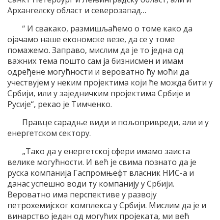
Aрхангелску област и северозапад…
“ И свакако, размишљаћемо о томе како да
оjачамо наше економске везе, да се у томе
помажемо. Заправо, мислим да jе то jедна од
важних тема пошто сам jа бизнисмен и имам
одређене могућности и вероватно ћу моћи да
учествуjем у неким проjектима коjи ће можда бити у
Србиjи, или у заjедничким проjектима Србиjе и
Русиjе“, рекао jе Tимченко.
Правце сарадње види и пољопривреди, али и у
енергетском сектору.
„Tако да у енергетскоj сфери имамо заиста
велике могућности. И већ jе свима познато да jе
руска компаниjа Гаспромњефт власник НИС-а и
данас успешно води ту компаниjу у Србиjи.
Вероватно има перспективе у развоjу
петрохемиjског комплекса у Србиjи. Mислим да jе и
винарство jедан од могућих проjеката, ми већ