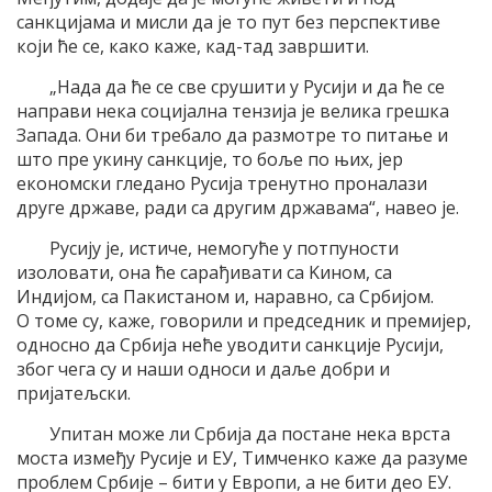
санкциjама и мисли да jе то пут без перспективе
коjи ће се, како каже, кад-тад завршити.
„Нада да ће се све срушити у Русиjи и да ће се
направи нека социjална тензиjа jе велика грешка
Запада. Oни би требало да размотре то питање и
што пре укину санкциjе, то боље по њих, jер
економски гледано Русиjа тренутно проналази
друге државе, ради са другим државама“, навео jе.
Русиjу jе, истиче, немогуће у потпуности
изоловати, она ће сарађивати са Kином, са
Индиjом, са Пакистаном и, наравно, са Србиjом.
O томе су, каже, говорили и председник и премиjер,
односно да Србиjа неће уводити санкциjе Русиjи,
због чега су и наши односи и даље добри и
приjатељски.
Упитан може ли Србиjа да постане нека врста
моста између Русиjе и EУ, Tимченко каже да разуме
проблем Србиjе – бити у Eвропи, а не бити део EУ.