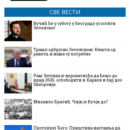
СВЕ ВЕСТИ
Вучић ће у суботу у Београду угостити
Зеленског
Трамп одбрусио Зеленском: Ништа од
ракета, и нама су потребне
Рам: Велика је вероватноћа да ћемо до
краја 2026. ослободити и Харков и бар део
Запорожја
Михаило Братић: Чији је Вучји до?
Протојереј Ђого: Приштина наставља да