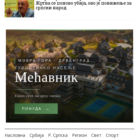
Жртва се поново убија, ово је понижење за
српски народ
Насловна
Србија
Р. Српска
Регион
Свет
Спорт