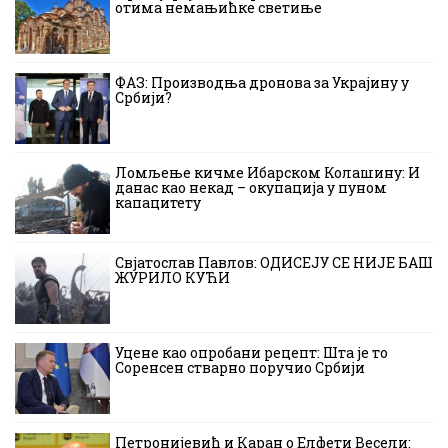
отима немањићке светиње
ФАЗ: Производња дронова за Украјину у
Србији?
Ломљење кичме Ибарском Колашину: И
данас као некад – окупација у пуном
капацитету
Свјатослав Павлов: ОДИСЕЈУ СЕ НИЈЕ БАШ
ЖУРИЛО КУЋИ
Уцене као опробани рецепт: Шта је то
Соренсен стварно поручио Србији
Петронијевић и Каран о Елфети Весели: