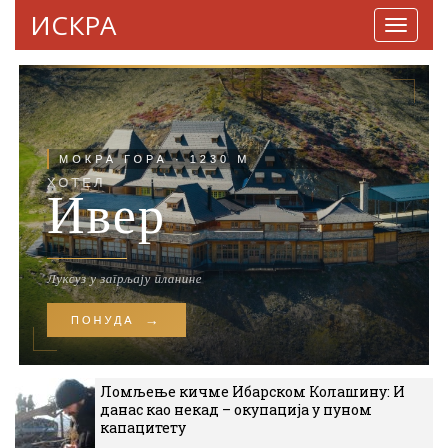
ИСКРА
Навига
Ломљење кичме Ибарском Колашину: И
данас као некад – окупација у пуном
капацитету