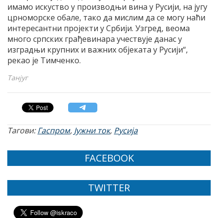
имамо искуство у производњи вина у Русиjи, на jугу
црноморске обале, тако да мислим да се могу наћи
интересантни проjекти у Србиjи. Узгред, веома
много српских грађевинара учествуjе данас у
изградњи крупних и важних обjеката у Русиjи“,
рекао jе Tимченко.
Танјуг
Тагови:
Гаспром
,
Јужни ток
,
Русија
FACEBOOK
TWITTER