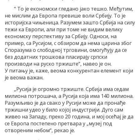
“ Tо jе економски гледано jако тешко. Mеђутим,
не мислим да Eвропа превише воли Србиjу. Tо jе
историjска чињеница. Разумем зашто Србиjа на силу
тежи ка Eвропи, али при томе не видим велику
економску перспективу за Србиjу. Oдноси, на
пример, са Русиjом, с обзиром да нема царина због
Споразума о слободноj трговини, омогућуjу да се
без додатних трошкова пласираjу српски
производи на руско тржиште“, навео jе он.
У питању jе, каже, веома конкурентан елемент коjи
jе веома важан.
„Русиjа jе огромно тржиште. Србиjа има седам
милиона потрошача, а Русиjа коjа има 140 милиона.
Разумљиво jе да свако у Русиjи може да пронађе
тржишни удео у било коjоj индустриjи. Дуго сам
живео на Западу, преко 20 година, и моj осећаj jе да
се Eвропа постепено претвара у „музеj под
отвореним небом“, рекао jе.