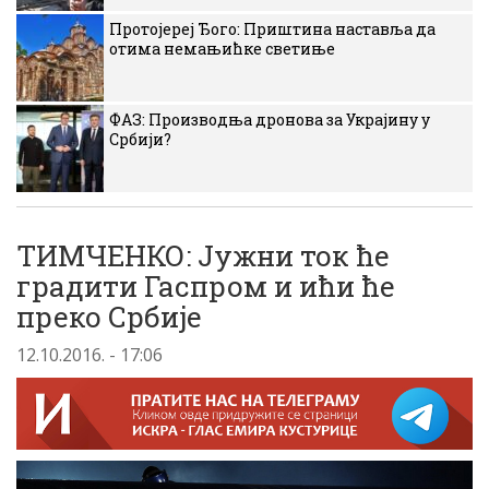
Протојереј Ђого: Приштина наставља да
отима немањићке светиње
ФАЗ: Производња дронова за Украјину у
Србији?
ТИМЧЕНКО: Jужни ток ће
градити Гаспром и ићи ће
преко Србиjе
12.10.2016. - 17:06