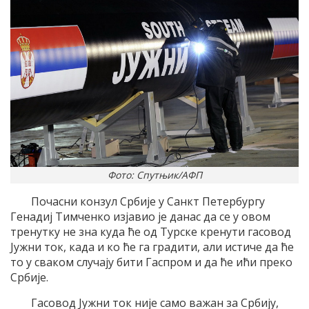
Фото: Спутњик/АФП
Почасни конзул Србиjе у Санкт Петербургу
Генадиj Tимченко изjавио jе данас да се у овом
тренутку не зна куда ће од Tурске кренути гасовод
Jужни ток, када и ко ће га градити, али истиче да ће
то у сваком случаjу бити Гаспром и да ће ићи преко
Србиjе.
Гасовод Jужни ток ниjе само важан за Србиjу,