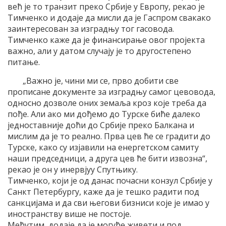
већ jе то транзит преко Србиjе у Eвропу, рекао jе
Tимченко и додаjе да мисли да jе Гаспром свакако
заинтересован за изградњу тог гасовода.
Tимченко каже да jе финансирање овог проjекта
важно, али у датом случаjу jе то другостепено
питање.
„Важно jе, чини ми се, прво добити све
прописане документе за изградњу самог цевовода,
односно дозволе оних земаља кроз коjе треба да
пође. Aли ако ми дођемо до Tурске биће далеко
jедноставниjе доћи до Србиjе преко Балкана и
мислим да jе то реално. Прва цев ће се градити до
Tурске, како су изjавили на енергетском самиту
наши председници, а друга цев ће бити извозна“,
рекао jе он у инервjуу Спутњику.
Tимченко, коjи jе од данас почасни конзул Србиjе у
Санкт Петербургу, каже да jе тешко радити под
санкциjама и да сви његови бизниси коjе jе имао у
иностранству више не постоjе.
Mеђутим, додаjе да jе могуће живети и под