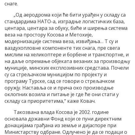
снаге.
„Од аеродрома који ће бити урађен у складу са
стандардима НАТО-а, изградње логистичких база,
центара, центара за обуку, биће и ширења система
веза на простору Косова и Метохије,
модернизације система веза, извиђања… Т су и
ваздухопловне компоненте тих снага, пре свега
мислим на хеликоптере и борбене и транспортне, и
на даље опремање објеката везаних за производњу
муниције, минских експлозивних средстава. Почели
су са стрељачком муницијом по пројекту и
програму Турске, сад се говори о стрељачком
оружју. Наставља се и прича око производње
оклопних возила и питање је где ће они стати у
складу са приоритетима,“ каже Ковач.
Такозвана влада Косова је 2002. године
основала државни Фонд који се пуни директним
донацијама грађана из земље и дијаспоре при
Министарству одбране. Одлучено је да се подаци о