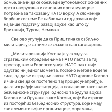
бомбе, значи да се обезбеди аутономност основних
врста наоружања и основних врста муниције
потребна за такозвану НАТО војску. А сложеније
борбене системе ће набављати од држава које
највише подстичу развој војске као што су
Британија, Турска, Немачка.
Све ово упућује да се Приштина се озбиљно
милитаризује са чиме се слаже и наш саговорник.
„Милитаризација Косова је у складу са
стратешким опредељењима НАТО пакта за тај
простор, као и Европске уније. НАТО пакт није
одустао ни једног момента, посебно његове водеће
силе, од даље изградње лажне НАТО државе Косово
и чини све да се постепено тај процес унапређује,
да се изграђује институција, а понајвише такозване
безбедносне структуре, односно та будућа војска
Косова или Оружане снаге Косова, које би израсле
из постојећих безбедносних структура, које имају
све елементе војне организације, опремања,