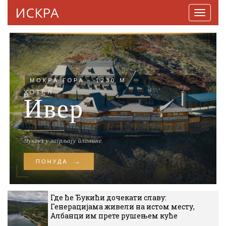
ИСКРА
Навига
Где ће Ђукићи дочекати славу:
Генерацијама живели на истом месту,
Албанци им прете рушењем куће