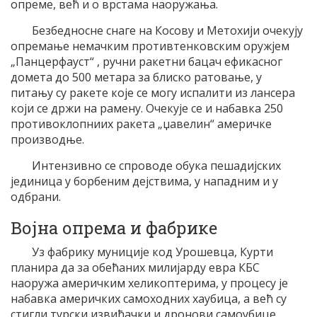
опреме, већ и о врстама наоружања.
Безбедносне снаге на Косову и Метохији очекују
опремање немачким противтенковским оружјем
„Панцерфауст“ , ручни ракетни бацач ефикасног
домета до 500 метара за блиско ратовање, у
питању су ракете које се могу испалити из лансера
који се држи на рамену. Очекује се и набавка 250
противоклопниих ракета „џавелин“ америчке
производње.
Интензивно се спроводе обука пешадијских
јединица у борбеним дејствима, у нападним и у
одбрани.
Војна опрема и фабрике
Уз фабрику муниције код Урошевца, Курти
планира да за обећаних милијарду евра КБС
наоружа америчким хеликоптерима, у процесу је
набавка америчких самоходних хаубица, а већ су
стигли турски извиђачки и дронови самоубице.