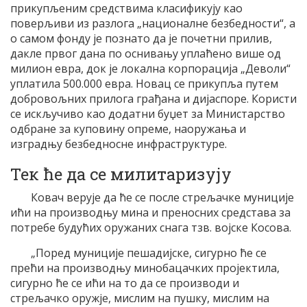
прикупљеним средствима класификују као
поверљиви из разлога „националне безбедности“, а
о самом фонду је познато да је почетни прилив,
дакле првог дана по оснивању уплаћено више од
милион евра, док је локална корпорација „Деволи“
уплатила 500.000 евра. Новац се прикупља путем
добровољних прилога грађана и дијаспоре. Користи
се искључиво као додатни буџет за Министарство
одбране за куповину опреме, наоружања и
изградњу безбедносне инфраструктуре.
Тек ће да се милитаризују
Ковач верује да ће се после стрељачке муниције
ићи на производњу мина и преносних средстава за
потребе будућих оружаних снага тзв. војске Косова.
„Поред муниције пешадијске, сигурно ће се
прећи на производњу минобацачких пројектила,
сигурно ће се ићи на то да се производи и
стрељачко оружје, мислим на пушку, мислим на