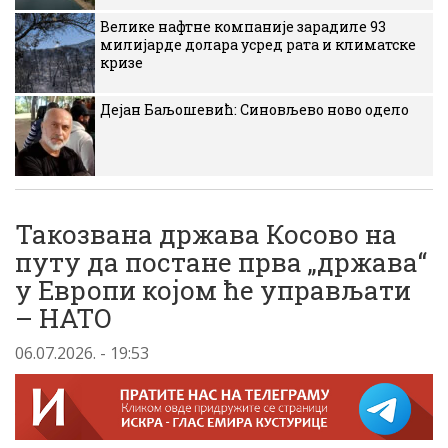
Велике нафтне компаније зарадиле 93
милијарде долара усред рата и климатске
кризе
Дејан Баљошевић: Синовљево ново одело
Такозвана држава Косово на
путу да постане прва „држава“
у Европи којом ће управљати
– НАТО
06.07.2026. - 19:53