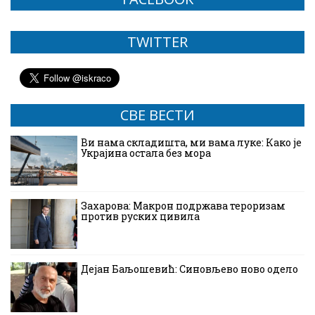
TWITTER
СВЕ ВЕСТИ
Ви нама складишта, ми вама луке: Како је
Украјина остала без мора
Захарова: Макрон подржава тероризам
против руских цивила
Дејан Баљошевић: Синовљево ново одело