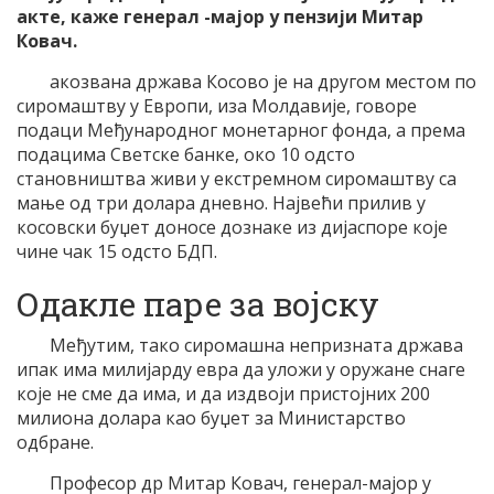
акте, каже генерал -мајор у пензији Митар
Ковач.
акозвана држава Косово је на другом местом по
сиромаштву у Европи, иза Молдавије, говоре
подаци Међународног монетарног фонда, а према
подацима Светске банке, око 10 одсто
становништва живи у екстремном сиромаштву са
мање од три долара дневно. Највећи прилив у
косовски буџет доносе дознакe из дијаспоре које
чине чак 15 одсто БДП.
Одакле паре за војску
Међутим, тако сиромашна непризната држава
ипак има милијарду евра да уложи у оружане снаге
које не сме да има, и да издвоји пристојних 200
милиона долара као буџет за Министарство
одбране.
Професор др Митар Ковач, генерал-мајор у