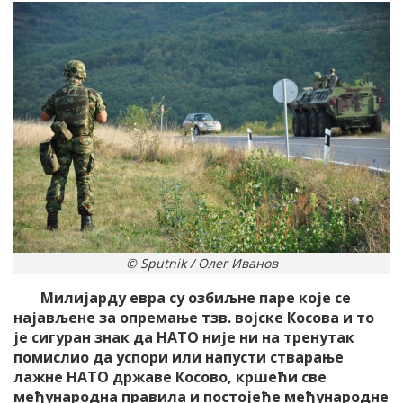
© Sputnik / Олег Иванов
Милијарду евра су озбиљне паре које се
најављене за опремање тзв. војске Косова и то
је сигуран знак да НАТО није ни на тренутак
помислио да успори или напусти стварање
лажне НАТО државе Косово, кршећи све
међународна правила и постојеће међународне