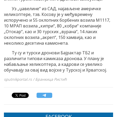
Уз „џавелине“ из САД, најављене америчке
хеликоптере, тзв. Косову је у међувремену
испоручено и 55 оклопних борбених возила М1117,
10 МРАП возила „кипри“, 80 „кобри“ компаније
„Отокар“, као и 30 турских „вурана“, 14 лаких
оклопних возила „акреп“, 150 хамвија, као и
неколико десетина камионета.
Ту су и турски дронови Бајрактар ТБ2 и
различити типови камиказа дронова. У плану је
набављање хеликоптера, а кадрови се увелико
обучавају за овај вид војске у Турској и Хрватској.
sputnikportal.rs / Бранкица Ристић
FACEBOOK