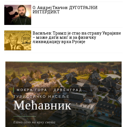
О. Андреј Ткачов: ДУГОТРАЈНИ
ИНТЕРДИКТ
Васиљев: Трамп је стао на страну Украјине
– може дати миг и за физичку
ликвидацију врха Русије