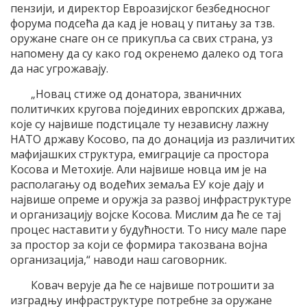
пензији, и директор Евроазијског безбедносног
форума подсећа да кад је новац у питању за тзв.
оружане снаге он се прикупља са свих страна, уз
напомену да су како год окренемо далеко од тога
да нас угрожавају.
„Новац стиже од донатора, званичних
политичких кругова појединих европских држава,
које су највише подстицале ту независну лажну
НАТО државу Косово, па до донација из различитих
мафијашких структура, емиграције са простора
Косова и Метохије. Али највише новца им је на
располагању од водећих земаља ЕУ које дају и
највише опреме и оружја за развој инфраструктуре
и организацију војске Косова. Мислим да ће се тај
процес наставити у будућности. То нису мале паре
за простор за који се формира такозвана војна
организација,“ наводи наш саговорник.
Ковач верује да ће се највише потрошити за
изградњу инфраструктуре потребне за оружане