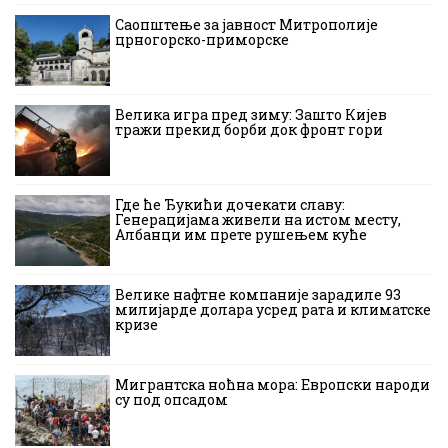
Саопштење за јавност Митрополије
црногорско-приморске
Велика игра пред зиму: Зашто Кијев
тражи прекид борби док фронт гори
Где ће Ђукићи дочекати славу:
Генерацијама живели на истом месту,
Албанци им прете рушењем куће
Велике нафтне компаније зарадиле 93
милијарде долара усред рата и климатске
кризе
Мигрантска ноћна мора: Европски народи
су под опсадом