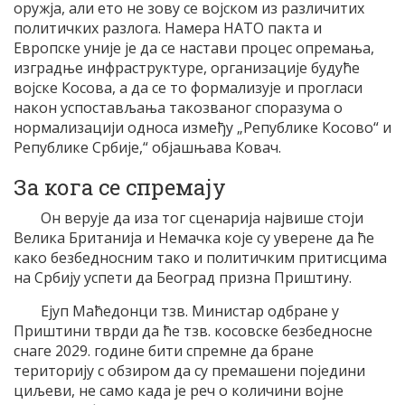
оружја, али ето не зову се војском из различитих
политичких разлога. Намера НАТО пакта и
Европске уније је да се настави процес опремања,
изградње инфраструктуре, организације будуће
војске Косова, а да се то формализује и прогласи
након успостављања такозваног споразума о
нормализацији односа између „Републике Косово“ и
Републике Србије,“ објашњава Ковач.
За кога се спремају
Он верује да иза тог сценарија највише стоји
Велика Британија и Немачка које су уверене да ће
како безбедносним тако и политичким притисцима
на Србију успети да Београд призна Приштину.
Ејуп Маћедонци тзв. Министар одбране у
Приштини тврди да ће тзв. косовске безбедносне
снаге 2029. године бити спремне да бране
територију с обзиром да су премашени поједини
циљеви, не само када је реч о количини војне