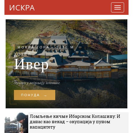
ИСКРА
Навига
Ломљење кичме Ибарском Колашину: И
данас као некад – окупација у пуном
капацитету