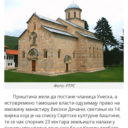
Фото: РТРС
Приштина жели да постане чланица Унеска, а
истовремено тамошње власти одузимају право на
имовину манастиру Високи Дечани, светињи из 14.
вијека која је на списку Свјетске културне баштине,
те се чак спорних 23 хектара земљишта налази у