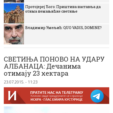
Протојереј Ђого: Приштина наставља да
отима немањићке светиње
Владимир Умељић: QUO VADIS, DOMINE?
СВЕТИЊА ПОНОВО НА УДАРУ
АЛБАНАЦА: Дечанима
отимају 23 хектара
23.07.2015. - 11:23