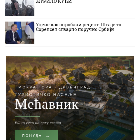
ЖУРИЛО КУЋИ
Уцене као опробани рецепт: Шта је то
Соренсен стварно поручио Србији