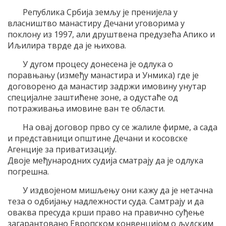
Република Србија земљу је пренијела у
власништво манастиру Дечани уговорима у
поклону из 1997, али друштвена предузећа Апико и
Иљилира тврде да је њихова.
У дугом процесу донесена је одлука о
поравњању (између манастира и Унмика) где је
договорено да манастир задржи имовину унутар
специјалне заштићене зоне, а одустаће од
потраживања имовине ван те области.
На овај договор прво су се жалиле фирме, а сада
и представници општине Дечани и косовске
Агенције за приватизацију.
Двоје међународних судија сматрају да је одлука
погрешна.
У издвојеном мишљењу они кажу да је нетачна
теза о одбијању надлежности суда. Самтрају и да
оваква пресуда крши право на правично суђење
загарантовано Европском конвенцијом о људским