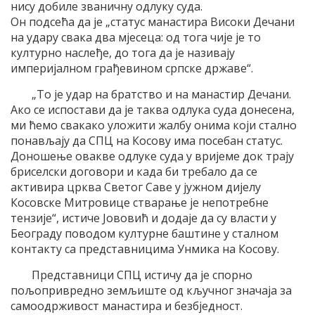
нису добиле званичну одлуку суда.
Он подсећа да је „статус манастира Високи Дечани
на удару свака два мјесеца: од тога чије је то
културно наслеђе, до тога да је називају
империјалном грађевином српске државе“.
„То је удар на братство и на манастир Дечани.
Ако се испостави да је таква одлука суда донесена,
ми ћемо свакако уложити жалбу онима који стално
понављају да СПЦ на Косову има посебан статус.
Доношење овакве одлуке суда у вријеме док трају
бриселски договори и када би требало да се
активира црква Светог Саве у јужном дијелу
Косовске Митровице стварање је непотребне
тензије“, истиче Јововић и додаје да су власти у
Београду поводом културне баштине у сталном
контакту са представницима Унмика на Косову.
Представници СПЦ истичу да је спорно
пољопривредно земљиште од кључног значаја за
самоодрживост манастира и безбједност.