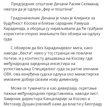
Предсједник општине Дечани Расим Селманај
сматра да је одлука „фер и поштена“.
Градоначелник Дечана је члан је Алијансе за
будућност Косова и близак сарадник Рамуша
Харадинаја, а обојица су најављивали да ће грађани
користити спорно земљиште без обзира на одлуку
суда.
С обзиром да без Харадинајевог мига, како
наводе „Вести“. нико у тој странци не повлачи
потезе, и у контексту дешавања на Косову гдје
међународна заједница инсистира на
успостављању Специјалног суда за ратне злочине
ОВК, ова изнуђена судска одлука око манастирске
имовине добија сасвим нову димензију.
Може се тумачити и као диверзија, скретање
пажње међународних представника, наводи лист.
Замјеник директора Канцеларије за Косово и
Метохију Душан Јововић каже да власти у Београду