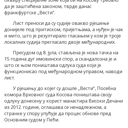
оквиру специјалне зоне која би на Косову требало
да је заштићена законом, тврде данас
франкфуртске „Вести“.
Лист преноси да су судије овакво рјешење
донијеле под притиском, пријетњама, а нуђен је чак
и мито, што је резултирало гласањем у ком је троје
локалних судија прегласало двоје међународних.
Пресудом од 8. јула, стављена је нова тачка на
15 година дуг имовински спор, а скандалозна је и
што се њом поништава одлука суда који је
функционисао под међународном управом, наводи
лист.
У рјешењу до којег су дошле „Вести“, Посебна
комора Врховног суда Косова поништава своју
одлуку донесену у корист манастира Високи Дечани
из 2012. године, оглашава се ненадлежном, а
странке у спору упућује да процес обнове пред
Основним судом у Пећи.