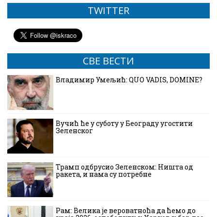
TWITTER
СВЕ ВЕСТИ
Владимир Умељић: QUO VADIS, DOMINE?
Вучић ће у суботу у Београду угостити
Зеленског
Трамп одбрусио Зеленском: Ништа од
ракета, и нама су потребне
Рам: Велика је вероватноћа да ћемо до