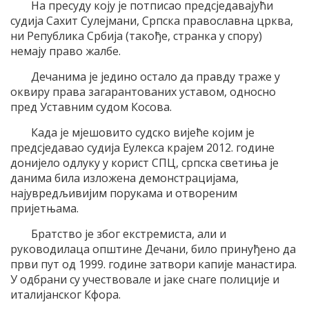
На пресуду коју је потписао предсједавајући
судија Сахит Сулејмани, Српска православна црква,
ни Република Србија (такође, странка у спору)
немају право жалбе.
Дечанима је једино остало да правду траже у
оквиру права загарантованих уставом, односно
пред Уставним судом Косова.
Када је мјешовито судско вијеће којим је
предсједавао судија Еулекса крајем 2012. године
донијело одлуку у корист СПЦ, српска светиња је
данима била изложена демонстрацијама,
најувредљивијим порукама и отвореним
пријетњама.
Братство је због екстремиста, али и
руководилаца општине Дечани, било принуђено да
први пут од 1999. године затвори капије манастира.
У одбрани су учествовале и јаке снаге полиције и
италијанског Кфора.