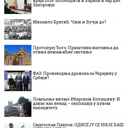
краја 2026. ослободити и Харков и бар део
Запорожја
Михаило Братић: Чији је Вучји до?
Протојереј Ђого: Приштина наставља да
отима немањићке светиње
ФАЗ: Производња дронова за Украјину у
Србији?
Ломљење кичме Ибарском Колашину: И
данас као некад – окупација у пуном
капацитету
Свјатослав Павлов: ОДИСЕЈУ СЕ НИЈЕ БАШ