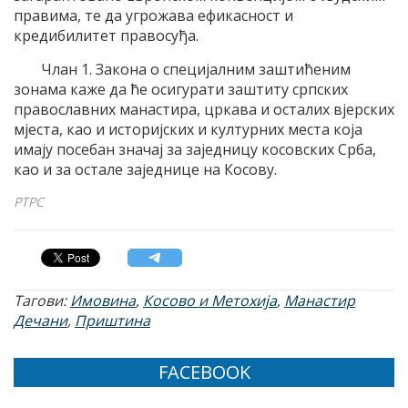
правима, те да угрожава ефикасност и
кредибилитет правосуђа.
Члан 1. Закона о специјалним заштићеним
зонама каже да ће осигурати заштиту српских
православних манастира, цркава и осталих вјерских
мјеста, као и историјских и културних места која
имају посебан значај за заједницу косовских Срба,
као и за остале заједнице на Косову.
РТРС
Тагови:
Имовина
,
Косово и Метохија
,
Манастир
Дечани
,
Приштина
FACEBOOK