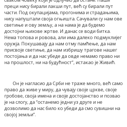
сваком човеку који је одлучио да остане. Наши
преци нису бирали лакши пут, већ су бирали пут
части. Под окупацијама, прогонима и страдањима,
нису напуштали своја огњишта. Сачували су нам ове
светиње и ову земљу, а на нама је да будемо
достојни њихове жртве. И данас се води битка.
Нема топова и ровова, али има далеко подмуклијег
оружја. Покушавају да нам отму памћење, да нам
присвоје светиње, да нам избришу трагове нашег
постојања и да нас убеде да овде немамо право ни
на прошлост, ни на будућност”, истакао је Живић.
Он је нагласио да Срби не траже много, већ само
право да живе у миру, да чувају своје цркве, своје
гробове, своја имена и своје достојанство и позвао
је на слогу, да “останемо једни уз друге и не
дозволимо да нас било ко убеди да смо сувишни на
својој земљи”.