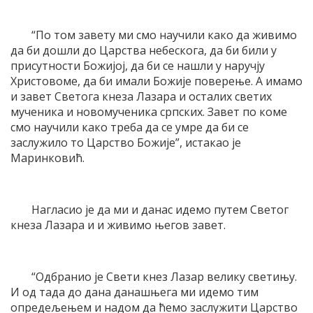
“По том завету ми смо научили како да живимо
да би дошли до Царства небескога, да би били у
присутности Божијој, да би се нашли у наручју
Христовоме, да би имали Божије поверење. А имамо
и завет Светога кнеза Лазара и осталих светих
мученика и новомученика српских. Завет по коме
смо научили како треба да се умре да би се
заслужило то Царство Божије”, истакао је
Маринковић.
Нагласио је да ми и данас идемо путем Светог
кнеза Лазара и и живимо његов завет.
“Одбранио је Свети кнез Лазар велику светињу.
И од тада до дана данашњега ми идемо тим
опредељењем и надом да ћемо заслужити Царство