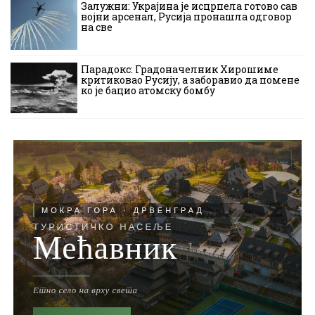
Залужни: Украјина је исцрпела готово сав
војни арсенал, Русија пронашла одговор
на све
Парадокс: Градоначелник Хирошиме
критиковао Русију, а заборавио да помене
ко је бацио атомску бомбу