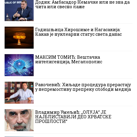
Додик: Амбасадор Немачке или не зна да
чита или свесно лаже
Годишњица Хирошиме и Нагасакија:
Какав је нуклеарни статус света данас
МАКСИМ ТОМИЋ: Вештачка
интелигенција, Мегалополис
Ракочевић: Хиљаде процедура прерастају
у непремостиву препреку слободи медија
Владимир Умељић: „ОЛУЈА“ ЈЕ
НАЈБЛИСТАВИЈИ ДЕО ХРВАТСКЕ
ПРОШЛОСТИ“