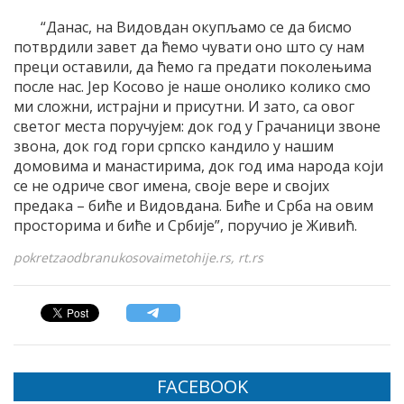
“Данас, на Видовдан окупљамо се да бисмо
потврдили завет да ћемо чувати оно што су нам
преци оставили, да ћемо га предати поколењима
после нас. Јер Косово је наше онолико колико смо
ми сложни, истрајни и присутни. И зато, са овог
светог места поручујем: док год у Грачаници звоне
звона, док год гори српско кандило у нашим
домовима и манастирима, док год има народа који
се не одриче свог имена, своје вере и својих
предака – биће и Видовдана. Биће и Срба на овим
просторима и биће и Србије”, поручио је Живић.
pokretzaodbranukosovaimetohije.rs, rt.rs
FACEBOOK