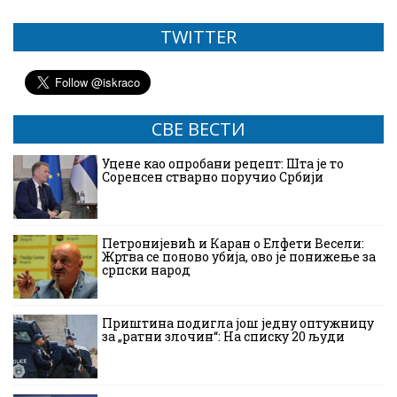
TWITTER
СВЕ ВЕСТИ
Уцене као опробани рецепт: Шта је то
Соренсен стварно поручио Србији
Петронијевић и Каран о Елфети Весели:
Жртва се поново убија, ово је понижење за
српски народ
Приштина подигла још једну оптужницу
за „ратни злочин“: На списку 20 људи