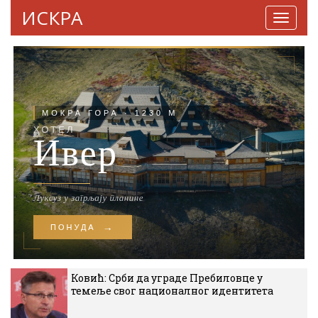
ИСКРА
Навига
Ковић: Срби да уграде Пребиловце у
темеље свог националног идентитета