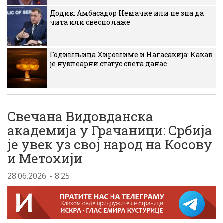
Додик: Амбасадор Немачке или не зна да
чита или свесно лаже
Годишњица Хирошиме и Нагасакија: Какав
је нуклеарни статус света данас
Свечана Видовданска
академија у Грачаници: Србија
је увек уз свој народ на Косову
и Метохији
28.06.2026. - 8:25