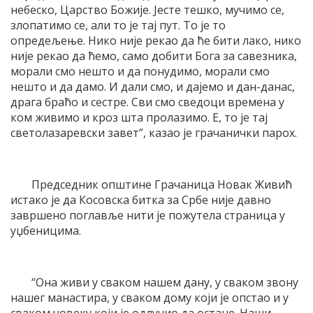
небеско, Царство Божије. Јесте тешко, мучимо се,
злопатимо се, али то је тај пут. То је то
опредељење. Нико није рекао да ће бити лако, нико
није рекао да ћемо, само добити Бога за савезника,
морали смо нешто и да понудимо, морали смо
нешто и да дамо. И дали смо, и дајемо и дан-данас,
драга браћо и сестре. Сви смо сведоци времена у
ком живимо и кроз шта пролазимо. Е, то је тај
светолазаревски завет”, казао је грачанички парох.
Председник општине Грачаница Новак Живић
истако је да Косовска битка за Србе није давно
завршено поглавље нити је пожутела страница у
уџбеницима.
“Она живи у сваком нашем дану, у сваком звону
нашег манастира, у сваком дому који је опстао и у