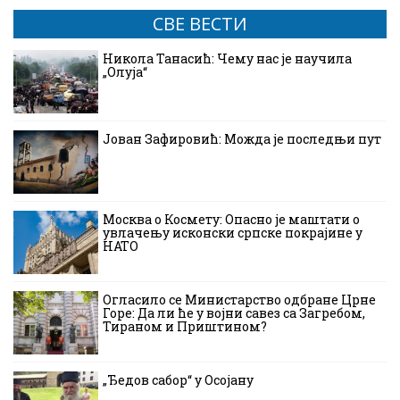
СВЕ ВЕСТИ
Никола Танасић: Чему нас је научила
„Олуја“
Јован Зафировић: Можда је последњи пут
Москва о Космету: Опасно је маштати о
увлачењу исконски српске покрајине у
НАТО
Огласило се Министарство одбране Црне
Горе: Да ли ће у војни савез са Загребом,
Тираном и Приштином?
„Ђедов сабор“ у Осојану