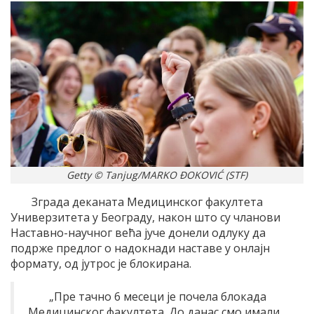
Getty © Tanjug/MARKO ĐOKOVIĆ (STF)
Зграда деканата Медицинског факултета
Универзитета у Београду, након што су чланови
Наставно-научног већа јуче донели одлуку да
подрже предлог о надокнади наставе у онлајн
формату, од јутрос је блокирана.
„Пре тачно 6 месеци је почела блокада
Медицинског факултета. До данас смо имали