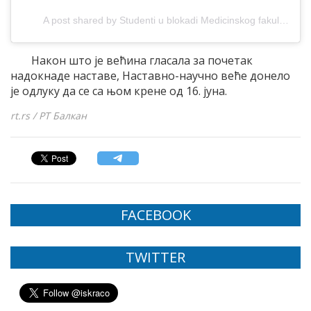
A post shared by Studenti u blokadi Medicinskog fakulteta u Beogradu (@blokada.mfub)
Након што је већина гласала за почетак
надокнаде наставе, Наставно-научно веће донело
је одлуку да се са њом крене од 16. јуна.
rt.rs / РТ Балкан
FACEBOOK
TWITTER