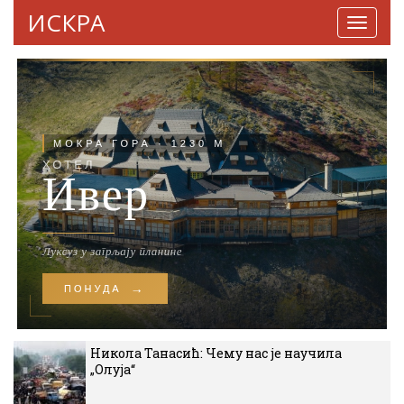
ИСКРА
Навига
Никола Танасић: Чему нас је научила
„Олуја“