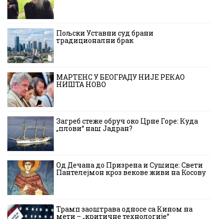
Пољски Уставни суд брани
традиционални брак
МАРТЕНС У БЕОГРАДУ НИЈЕ РЕКАО
НИШТА НОВО
Загреб стеже обруч око Црне Горе: Куда
„плови“ наш Јадран?
Од Дечана до Призрена и Сушице: Свети
Пантелејмон кроз векове живи на Косову
Трамп заоштрава односе са Кином на
мети – „критичне технологије“