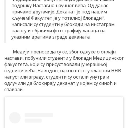
подршку Наставно научног већа. Од данас
причамо другачије. Деканат је под нашим
кључем! Факултет је у тоталној блокади!“,
написали су студенти у блокади на инстаграм
налогу и објавили фотографију ланаца на
улазним вратима зграде деканата.
Медији преносе да су се, због одлуке о онлајн
настави, побунили студенти у блокади Медицинског
факултета, који су присуствовали јучерашњој
седници већа. Наводно, након што су чланови ННВ
напустили зграду, студенти су остали унутра и
одлучили да блокирају деканат у којем су синоћ и
спавали.