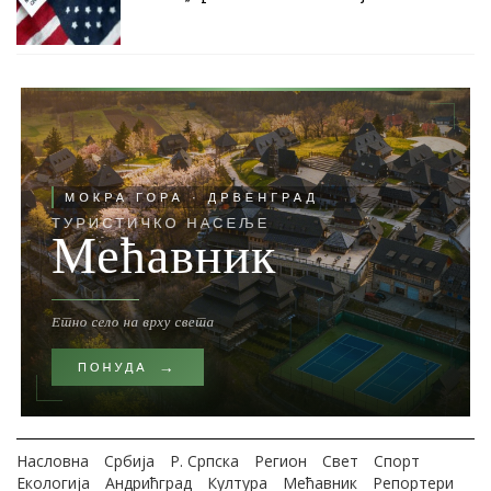
Насловна
Србија
Р. Српска
Регион
Свет
Спорт
Екологија
Андрићград
Култура
Мећавник
Репортери