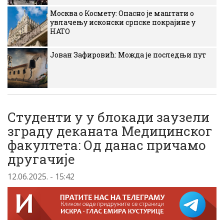
Москва о Космету: Опасно је маштати о
увлачењу исконски српске покрајине у
НАТО
Јован Зафировић: Можда је последњи пут
Студенти у у блокади заузели
зграду деканата Медицинског
факултета: Од данас причамо
другачије
12.06.2025. - 15:42