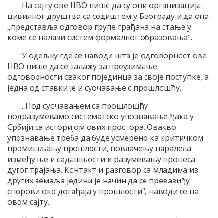
На сајту ове НВО пише да су они организација
цивилног друштва са седиштем у Београду и да она
„представља одговор групе грађана на стање у
коме се налази систем формалног образовања“.
У одељку где се наводи шта је одговорност ове
НВО пише да се залажу за преузимање
одговорности сваког појединца за своје поступке, а
једна од ставки је и суочавање с прошлошћу.
„Под суочавањем са прошлошћу
подразумевамо систематско упознавање ђака у
Србији са историјом ових простора. Овакво
упознавање треба да буде усмерено ка критичком
промишљању прошлости, повлачењу паралела
између ње и садашњости и разумевању процеса
дугог трајања. Контакт и разговор са младима из
других земаља једини је начин да се превазиђу
спорови око догађаја у прошлости“, наводи се на
овом сајту.