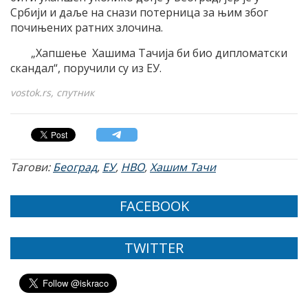
Србији и даље на снази потерница за њим због
почињених ратних злочина.
„Хапшење Хашима Тачија би био дипломатски
скандал“, поручили су из ЕУ.
vostok.rs, спутник
Тагови:
Београд
,
ЕУ
,
НВО
,
Хашим Тачи
FACEBOOK
TWITTER