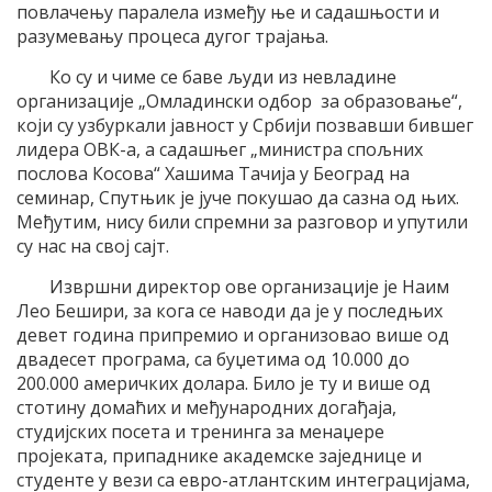
повлачењу паралела између ње и садашњости и
разумевању процеса дугог трајања.
Ко су и чиме се баве људи из невладине
организације „Омладински одбор за образовање“,
који су узбуркали јавност у Србији позвавши бившег
лидера ОВК-a, а садашњег „министра спољних
послова Косова“ Хашима Тачија у Београд на
семинар, Спутњик је јуче покушао да сазна од њих.
Међутим, нису били спремни за разговор и упутили
су нас на свој сајт.
Извршни директор ове организације је Наим
Лео Бешири, за кога се наводи да је у последњих
девет година припремио и организовао више од
двадесет програма, са буџетима од 10.000 до
200.000 америчких долара. Било је ту и више од
стотину домаћих и међународних догађаја,
студијских посета и тренинга за менаџере
пројеката, припаднике академске заједнице и
студенте у вези са евро-атлантским интеграцијама,