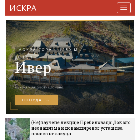
ИСКРА
Навига
(Не)научене лекције Пребиловаца: Док зло
неонацизма и повампиреног усташтва
поново не закуца