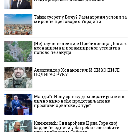
Тајни сусрет у Бечу? Разматрани услови за
мировне преговоре о Украјини
(Не)научене лекције Пребиловаца: Док зло
неонацизма и повампиреног усташтва
поново не закуца
Александар Ходаковски: И НИКО НИЈЕ
ПОДИГАО РУКУ…
Мандић: Нову српску демократију и мене
лично нико неће представљати на
прослави хрватске „Олује“
Кнежевић: Однарођена Црна Гора свој
барјак ће однети у Загреб и тако забити
нож у леђа свим Србима