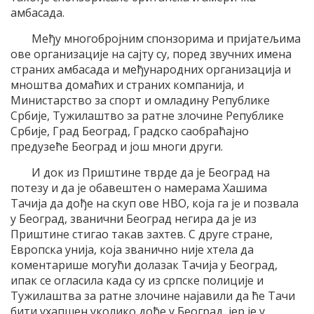
амбасада.
Међу многобројним спонзорима и пријатељима
ове организације на сајту су, поред звучних имена
страних амбасада и међународних организација и
мноштва домаћих и страних компанија, и
Министарство за спорт и омладину Републике
Србије, Тужилаштво за ратне злочине Републике
Србије, Град Београд, Градско саобраћајно
предузеће Београд и још многи други.
И док из Приштине тврде да је Београд на
потезу и да је обавештен о намерама Хашима
Тачија да дође на скуп ове НВО, која га је и позвала
у Београд, званични Београд негира да је из
Приштине стигао такав захтев. С друге стране,
Европска унија, која званично није хтела да
коментарише могући долазак Тачија у Београд,
ипак се огласила када су из српске полиције и
Тужилаштва за ратне злочине најавили да ће Тачи
бити ухапшен уколико дође у Београд, јер је у