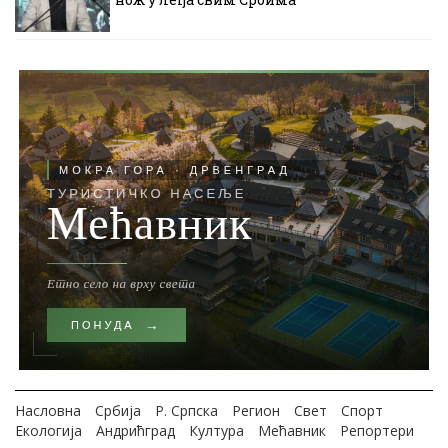
Насловна
Србија
Р. Српска
Регион
Свет
Спорт
Екологија
Андрићград
Култура
Мећавник
Репортери