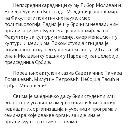
Непосредни сарадници су му Тибор Молдваи и
Невена Бувач из Београда. Малдиви је дипломирао
на Факултету политичких наука, смер
политикологија. Радио је и у бројним невладиним
организацијама. Бувачева је дипломирала на
Факултету за културу и медије, смер менаџмент у
култури и медијима. Током студија стицала је
новинарско искуство у дневном листу „24 сата“. И
она и Молдави су радили у Народној канцеларији
председника Србије.
Поред њих актулени сазив Савета чине Тамара
Томашевић, Милутин Петровић, Небојша Тасић и
Срђан Милошевић.
Свима је заједничко да су били студенти или
волонтери углавном америчкиких и британских
невладиних организација и учесници програма и
семинара које овакве организације иначе
организују по разним основама.