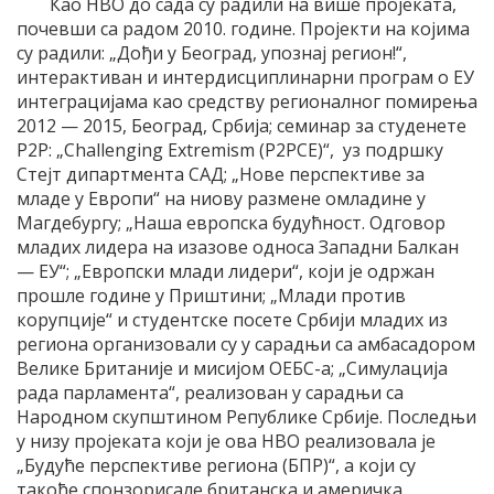
Као НВО до сада су радили на више пројеката,
почевши са радом 2010. године. Пројекти на којима
су радили: „Дођи у Београд, упознај регион!“,
интерактиван и интердисциплинарни програм о ЕУ
интеграцијама као средству регионалног помирења
2012 — 2015, Београд, Србија; семинар за студенете
P2P: „Challenging Extremism (P2PCE)“, уз подршку
Стејт дипартмента САД; „Нове перспективе за
младе у Европи“ на ниову размене омладине у
Магдебургу; „Наша европска будућност. Одговор
младих лидера на изазове односа Западни Балкан
— ЕУ“; „Европски млади лидери“, који је одржан
прошле године у Приштини; „Млади против
корупције“ и студентске посете Србији младих из
региона организовали су у сарадњи са амбасадором
Велике Британије и мисијом ОЕБС-а; „Симулација
рада парламента“, реализован у сарадњи са
Народном скупштином Републике Србије. Последњи
у низу пројеката који је ова НВО реализовала је
„Будуће перспективе региона (БПР)“, а који су
такође спонзорисале британска и америчка