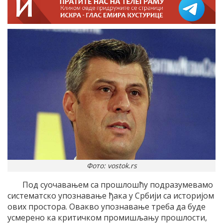
Фото: vostok.rs
Под суочавањем са прошлошћу подразумевамо
систематско упознавање ђака у Србији са историјом
ових простора. Овакво упознавање треба да буде
усмерено ка критичком промишљању прошлости,