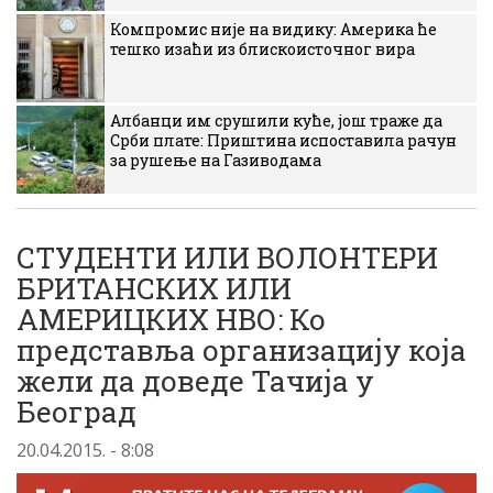
Компромис није на видику: Америка ће
тешко изаћи из блискоисточног вира
Албанци им срушили куће, још траже да
Срби плате: Приштина испоставила рачун
за рушење на Газиводама
СТУДЕНТИ ИЛИ ВОЛОНТЕРИ
БРИТАНСКИХ ИЛИ
АМЕРИЦКИХ НВО: Ко
представља организацију која
жели да доведе Тачија у
Београд
20.04.2015. - 8:08