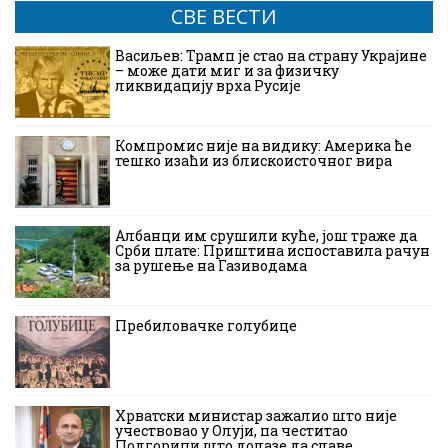
СВЕ ВЕСТИ
Васиљев: Трамп је стао на страну Украјине
– може дати миг и за физичку
ликвидацију врха Русије
Компромис није на видику: Америка ће
тешко изаћи из блискоисточног вира
Албанци им срушили куће, још траже да
Срби плате: Приштина испоставила рачун
за рушење на Газиводама
Пребиловачке голубице
Хрватски министар зажалио што није
учествовао у Олуји, па честитао
Подгорици што долазе да славе