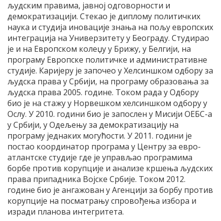
људским правима, јавној одговорности и
демократизацији. Стекао је диплому политичких
наука и студија иновације знања на пољу европских
интеграција на Универзитету у Београду. Студирао
је и на Европском колеџу у Брижу, у Белгији, на
програму Европске политичке и административне
студије. Каријеру је започео у Хелсиншком одбору за
људска права у Србији, на програму образовања за
људска права 2005. године. Током рада у Одбору
био је на стажу у Норвешком хелсиншком одбору у
Ослу. У 2010. години био је запослен у Мисији ОЕБС-а
у Србији, у Одељењу за демократизацију на
програму једнаких могућости. У 2011. години је
постао координатор програма у Центру за евро-
атлантске студије где је управљао програмима
борбе против корупције и анализе кршења људских
права припадника Војске Србије. Током 2012.
године био је ангажован у Агенцији за борбу против
корупције на посматрању спровођења избора и
изради планова интегритета.