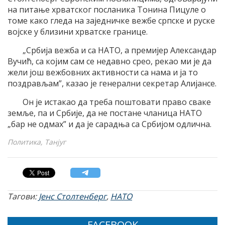
на питање хрватског посланика Тонина Пицуле о
томе како гледа на заједничке вежбе српске и руске
војске у близини хрватске границе.
„Србија вежба и са НАТО, а премијер Александар
Вучић, са којим сам се недавно срео, рекао ми је да
жели још вежбовних активности са нама и ја то
поздрављам”, казао је генерални секретар Алијансе.
Он је истакао да треба поштовати право сваке
земље, па и Србије, да не постане чланица НАТО
„бар не одмах” и да је сарадња са Србијом одлична.
Политика, Танјуг
Тагови:
Јенс Столтенберг
,
НАТО
FACEBOOK