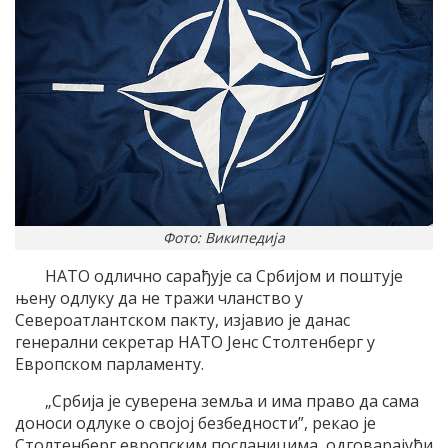
Фото: Википедија
НАТО одлично сарађује са Србијом и поштује
њену одлуку да не тражи чланство у
Североатлантском пакту, изјавио је данас
генерални секретар НАТО Јенс Столтенберг у
Европском парламенту.
„Србија је суверена земља и има право да сама
доноси одлуке о својој безбедности”, рекао је
Столтенберг европским посланицима, одговарајући