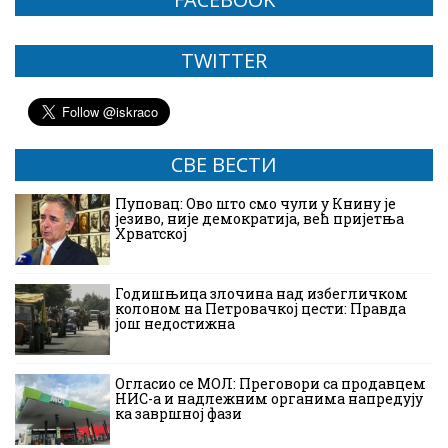
TWITTER
СВЕ ВЕСТИ
Пуповац: Ово што смо чули у Книну је
језиво, није демократија, већ пријетња
Хрватској
Годишњица злочина над избегличком
колоном на Петровачкој цести: Правда
још недостижна
Огласио се МОЛ: Преговори са продавцем
НИС-а и надлежним органима напредују
ка завршној фази