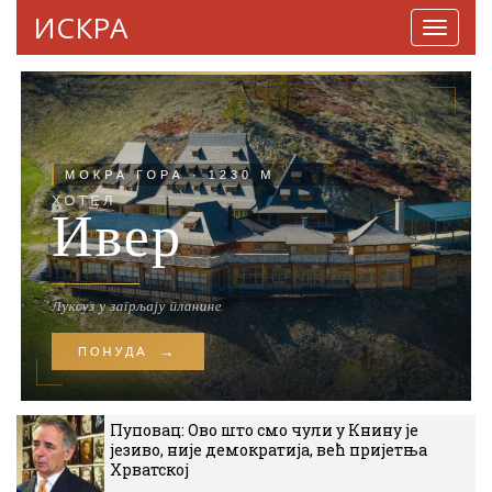
ИСКРА
Навига
Пуповац: Ово што смо чули у Книну је
језиво, није демократија, већ пријетња
Хрватској