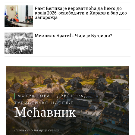
Рам: Велика је вероватноћа да ћемо до
краја 2026. ослободити и Харков и бар део
Запорожја
Михаило Братић: Чији је Вучји до?