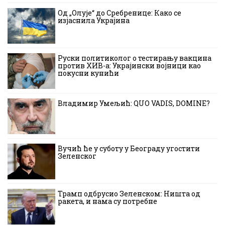
Од „Олује“ до Сребренице: Како се
изјаснила Украјина
Руски политиколог о тестирању вакцина
против ХИВ-а: Украјински војници као
покусни кунићи
Владимир Умељић: QUO VADIS, DOMINE?
Вучић ће у суботу у Београду угостити
Зеленског
Трамп одбрусио Зеленском: Ништа од
ракета, и нама су потребне