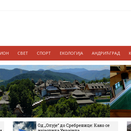
ГИОН
СВЕТ
СПОРТ
ЕКОЛОГИЈА
АНДРИЋГРАД
Од „Олује“ до Сребренице: Како се
и
изјаснила Украјина