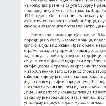
Ово је прича о једном од најпознатијих
најхрабријих ратника са југа Србије у Прво
поднареднику 3. чете, 3. батаљона, 4. прек
1914. године. Овај текст пишем не као унук
аутентичног патриоте, храброг борца, поуз
саборци из милоште прозвали Татко. Да ни
Његова ратничка одисеја почиње 1914. 
породица и у седлу његовог вранца, првог
српској војсци и држави. Први орден је зар
страже по задатку врховне команде, са ди
задатак да зароби аустријског подофицира 
се, уз много војничке мудрости и храброст
са официром. У трагању за српским положа
и заробљенике, зато што је од стреса забор
саборац који му је препознао глас. Када се
је дао флашу ракије и наредио му: „Пиј, пиј
постељу са сувим лишћем и два шињела пре
„Идеш на рапорт у команду пука да ти ауст
рекао му је наредник који га је напио. „Дру
униформу и цокуле и дали му мало огледало 