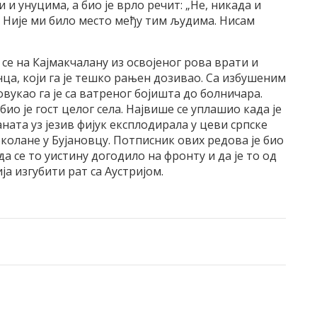
 и унуцима, а био је врло речит: „Не, никада и
 Није ми било место међу тим људима. Нисам
а се на Кајмакчалану из освојеног рова врати и
ца, који га је тешко рањен дозивао. Са избушеним
укао га је са ватреног бојишта до болничара.
био је гост целог села. Највише се уплашио када је
аната уз језив фијук експлодирала у цеви српске
околане у Бујановцу. Потписник ових редова је био
 да се то уистину догодило на фронту и да је то од
ја изгубити рат са Аустријом.