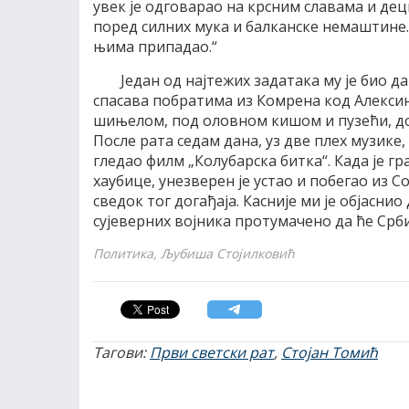
увек је одговарао на крсним славама и деци
поред силних мука и балканске немаштине.
њима припадао.“
Један од најтежих задатака му је био д
спасава побратима из Комрена код Алексин
шињелом, под оловном кишом и пузећи, дов
После рата седам дана, уз две плех музике, 
гледао филм „Колубарска битка“. Када је гр
хаубице, унезверен је устао и побегао из С
сведок тог догађаја. Касније ми је објаснио
сујеверних војника протумачено да ће Срби
Политика, Љубиша Стојилковић
Тагови:
Први светски рат
,
Стојан Томић