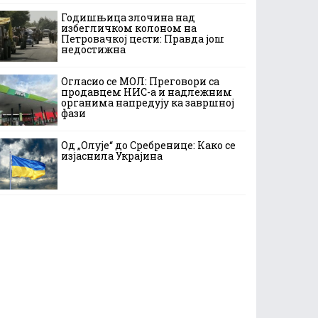
Годишњица злочина над
избегличком колоном на
Петровачкој цести: Правда још
недостижна
Огласио се МОЛ: Преговори са
продавцем НИС-а и надлежним
органима напредују ка завршној
фази
Од „Олује“ до Сребренице: Како се
изјаснила Украјина