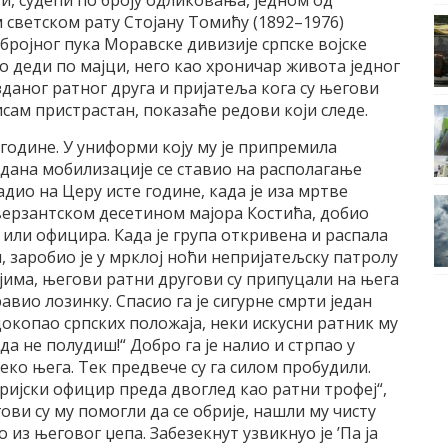
 и, судећи по броју одликовања, једном од
м светском рату Стојану Томићу (1892–1976)
обројног пука Моравске дивизије српске војске
 о деди по мајци, него као хроничар живота једног
даног ратног друга и пријатеља кога су његови
сам пристрастан, показаће редови који следе.
године. У униформи коју му је припремила
 дана мобилизације се ставио на располагање
адио на Церу исте године, када је иза мртве
верзантском десетином мајора Костића, добио
или официра. Када је група откривена и распала
и, заробио је у мрклој ноћи непријатељску патролу
јима, његови ратни другови су припуцали на њега
авио лозинку. Спасио га је сигурне смрти један
 докопао српских положаја, неки искусни ратник му
, да не полудиш!“ Добро га је налио и стрпао у
ко њега. Тек предвече су га силом пробудили.
ријски официр преда двоглед као ратни трофеј“,
гови су му помогли да се обрије, нашли му чисту
из његовог џепа. Забезекнут узвикнуо је ’Па ја