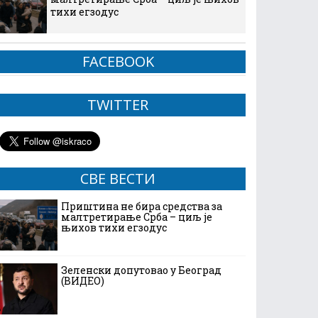
тихи егзодус
FACEBOOK
TWITTER
СВЕ ВЕСТИ
Приштина не бира средства за
малтретирање Срба – циљ је
њихов тихи егзодус
Зеленски допутовао у Београд
(ВИДЕО)