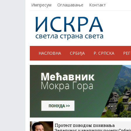
Импресум
Оглашавање
Контакт
НАСЛОВНА
СРБИЈА
Р. СРПСКА
РЕ
Протест поводом позивања
Зеленског у званичну посету Србиј