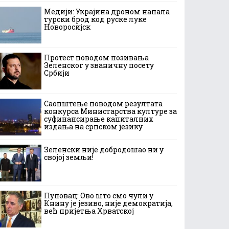
Медији: Украјина дроном напала
турски брод код руске луке
Новоросијск
Протест поводом позивања
Зеленског у званичну посету
Србији
Саопштење поводом резултата
конкурса Министарства културе за
суфинансирање капиталних
издања на српском језику
Зеленски није добродошао ни у
својој земљи!
Пуповац: Ово што смо чули у
Книну је језиво, није демократија,
већ пријетња Хрватској