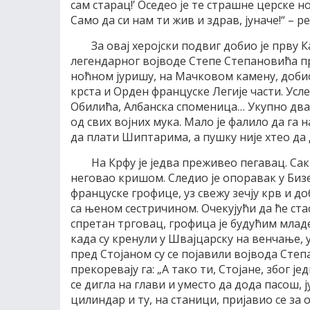
сам старац!’ Оседео је те страшне церске но
Само да си нам ти жив и здрав, јуначе!“ – р
За овај херојски подвиг добио је прву 
легендарног војводе Степе Степановића пр
ноћном јуришу, на Мачковом камену, добио
крста и Орден француске Легије части. Ус
Обилића, Албанска споменица… Укупно двана
од свих војних мука. Мало је фалило да га
да плати Шиптарима, а пушку није хтео да д
На Крфу је једва преживео пегавац. Са
неговао кришом. Следио је опоравак у Бизе
француске грофице, уз свежу зечју крв и до
са њеном сестричином. Очекујући да ће ста
спретан трговац, грофица је будућим млад
када су кренули у Швајцарску на венчање, 
пред Стојаном су се појавили војвода Степа
прекоревају га: „А тако ти, Стојане, због ј
се дигла на глави и уместо да дода пасош, ј
цилиндар и ту, на станици, пријавио се за о