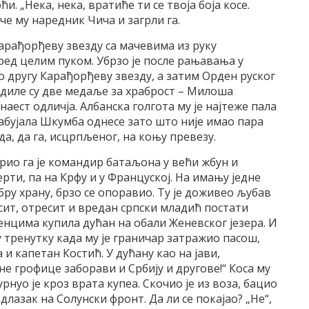
ћи. „Нека, нека, вратиће ти се твоја боја косе.
ече му наредник Чича и загрли га.
Карађорђеву звезду са мачевима из руку
ед целим пуком. Убрзо је после рањавања у
 другу Карађорђеву звезду, а затим Орден руског
ледиле су две медаље за храброст – Милоша
ест одличја. Албанска голгота му је најтеже пала
 набујала Шкумба однесе зато што није имао пара
а, да га, исцрпљеног, на коњу превезу.
крио га је командир батаљона у већи жбун и
рти, па на Крфу и у Француској. На имању једне
бру храну, брзо се опоравио. Ту је доживео љубав
сит, отресит и вредан српски младић постати
енцима купила дућан на обали Женевског језера. И
у тренутку када му је граничар затражио пасош,
 и капетан Костић. У дућану као на јави,
едне грофице заборави и Србију и другове!“ Коса му
урнуо је кроз врата купеа. Скочио је из воза, бацио
длазак на Солунски фронт. Да ли се покајао? „Не“,