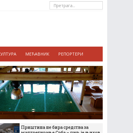
КУЛТУРА
МЕЋАВНИК
РЕПОРТЕРИ
Приштина не бира средства за
малтретирање Срба – циљ је њихов