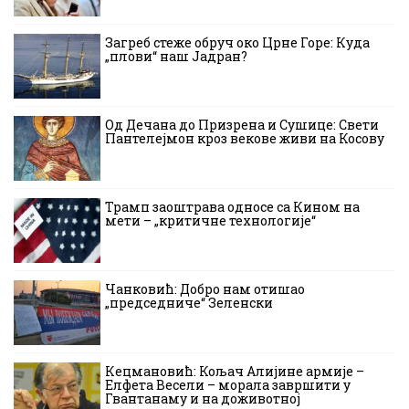
Загреб стеже обруч око Црне Горе: Куда
„плови“ наш Јадран?
Од Дечана до Призрена и Сушице: Свети
Пантелејмон кроз векове живи на Косову
Трамп заоштрава односе са Кином на
мети – „критичне технологије“
Чанковић: Добро нам отишао
„председниче“ Зеленски
Кецмановић: Кољач Алијине армије –
Елфета Весели – морала завршити у
Гвантанаму и на доживотној