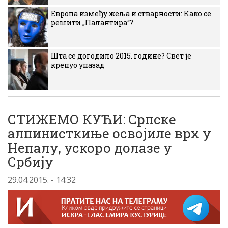
Европа између жеља и стварности: Како се
решити „Палантира“?
Шта се догодило 2015. године? Свет је
кренуо уназад
СТИЖЕМО КУЋИ: Српске
алпинисткиње освојиле врх у
Непалу, ускоро долазе у
Србију
29.04.2015. - 14:32