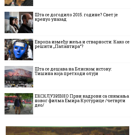
Шта се догодило 2015. године? Свет је
кренуо уназад
Европа између жеља и стварности: Како се
решити „Палантира“?
Шта се дешава на Блиском истоку:
Тишина која претходи олуји
ЕКСКЛУЗИВНО Први кадрови са снимања
новог филма Емира Кустурице /четврти
део/