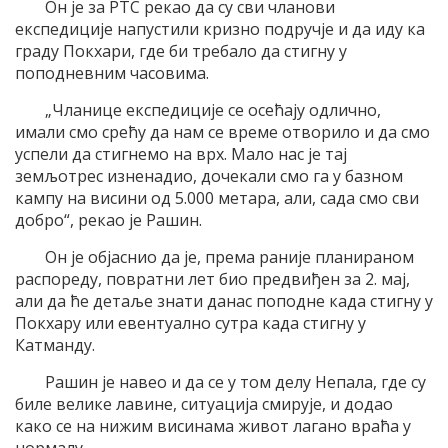
Он је за РТС рекао да су сви чланови
експедиције напустили кризно подручје и да иду ка
граду Покхари, где би требало да стигну у
поподневним часовима.
„Чланице експедиције се осећају одлично,
имали смо срећу да нам се време отворило и да смо
успели да стигнемо на врх. Мало нас је тај
земљотрес изненадио, дочекали смо га у базном
кампу на висини од 5.000 метара, али, сада смо сви
добро“, рекао је Рашин.
Он је објаснио да је, према раније планираном
распореду, повратни лет био предвиђен за 2. мај,
али да ће детаље знати данас поподне када стигну у
Покхару или евентуално сутра када стигну у
Катманду.
Рашин је навео и да се у том делу Непала, где су
биле велике лавине, ситуација смирује, и додао
како се на нижим висинама живот лагано враћа у
нормалу.