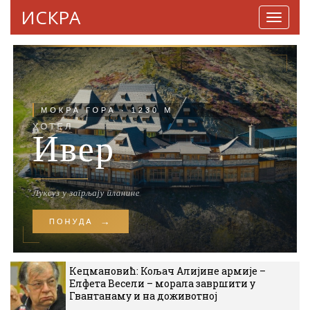
ИСКРА
Навига
Кецмановић: Кољач Алијине армије –
Елфета Весели – морала завршити у
Гвантанаму и на доживотној