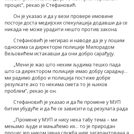
процес”, рекао је Стефановић.
Он је указао и да у вези провере имовине
постоји доста медијских спекулација додавши да се
никада не може урадити нешто против закона.
Стефановић је негирао и наводе да је у лошим
односима са директорм полиције Милорадом
Вељовићем истакавши да они добро сарађују.
„Мени је жао што неким људима тешко пада
што са директором полиције имао добру сарадњу…
ми радимо добро и полиција постиже добре
резулкате ако то некима смета то је њихов
проблем”, рекао је он.
Стефановић је указао и да ће промене у МУП
битии убудуће и да ће се зависити од резулата рада
„Промене у МУП и нису нека табу тема – ми
мењамо људе и мањаћемо их… то је природан
процес јер ником јавна служба није загарантована а