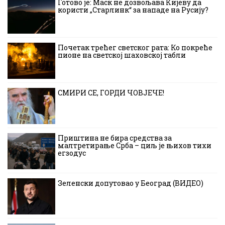
Готово је: Маск не дозвољава Кијеву да
користи „Старлинк“ за нападе на Русију?
Почетак трећег светског рата: Ко покреће
пионе на светској шаховској табли
СМИРИ СЕ, ГОРДИ ЧОВЈЕЧЕ!
Приштина не бира средства за
малтретирање Срба – циљ је њихов тихи
егзодус
Зеленски допутовао у Београд (ВИДЕО)