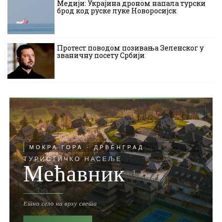
Медији: Украјина дроном напала турски
брод код руске луке Новоросијск
Протест поводом позивања Зеленског у
званичну посету Србији