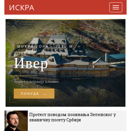
ИСКРА
Навига
Протест поводом позивања Зеленског у
званичну посету Србији