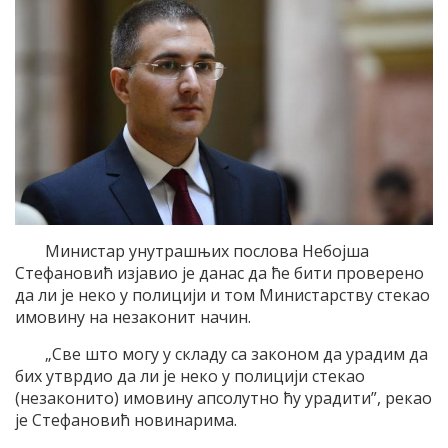
Министар унутрашњих послова Небојша
Стефановић изјавио је данас да ће бити проверено
да ли је неко у полицији и том Министарству стекао
имовину на незаконит начин.
„Све што могу у складу са законом да урадим да
бих утврдио да ли је неко у полицији стекао
(незаконито) имовину апсолутно ћу урадити”, рекао
је Стефановић новинарима.