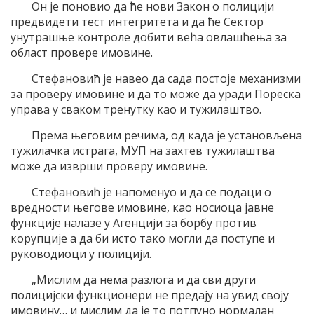
Он је поновио да ће нови Закон о полицији
предвидети тест интегритета и да ће Сектор
унутрашње контроле добити већа овлашћења за
област провере имовине.
Стефановић је навео да сада постоје механизми
за проверу имовине и да то може да уради Пореска
управа у сваком тренутку као и тужилаштво.
Према његовим речима, од када је установљена
тужилачка истрага, МУП на захтев тужилаштва
може да изврши проверу имовине.
Стефановић је напоменуо и да се подаци о
вредности његове имовине, као носиоца јавне
функције налазе у Агенцији за борбу против
корупције а да би исто тако могли да поступе и
руководиоци у полицији.
„Мислим да нема разлога и да сви други
полицијски функционери не предају на увид своју
имовину… и мислим да је то потпуно нормалан