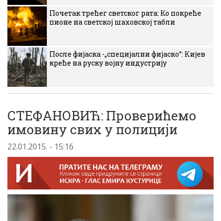
Почетак трећег светског рата: Ко покреће
пионе на светској шаховској табли
После фијаска -„специјални фијаско“: Кијев
креће на руску војну индустрију
СТЕФАНОВИЋ: Проверићемо
имовину свих у полицији
22.01.2015. - 15:16