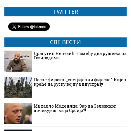
TWITTER
СВЕ ВЕСТИ
Драгутин Ненезић: Између два рушења на
Газиводама
После фијаска -„специјални фијаско“: Кијев
креће на руску војну индустрију
Михаило Меденица: Зар да Зеленског
дочекујеш, моја Србијо?!