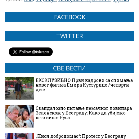
FACEBOOK
TWITTER
СВЕ ВЕСТИ
ЕКСКЛУЗИВНО Први кадрови са снимања
новог филма Емира Кустурице /четврти
део/
Скандалозно питање немачког новинара
Зеленском у Београду: Како да убијемо
што више Руса
„Ниси добродошао“: Протест у Београду