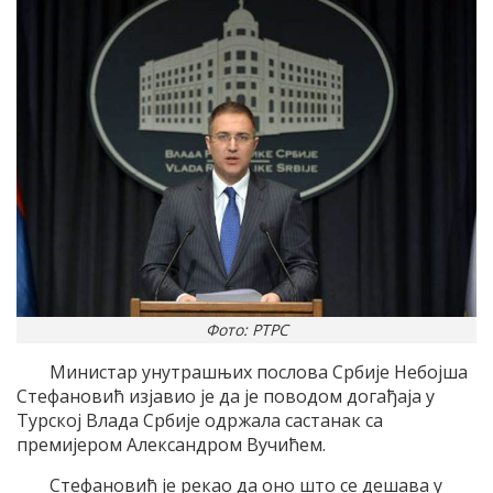
Фото: РТРС
Министар унутрашњих послова Србије Небојша
Стефановић изјавио је да је поводом догађаја у
Турској Влада Србије одржала састанак са
премијером Александром Вучићем.
Стефановић је рекао да оно што се дешава у