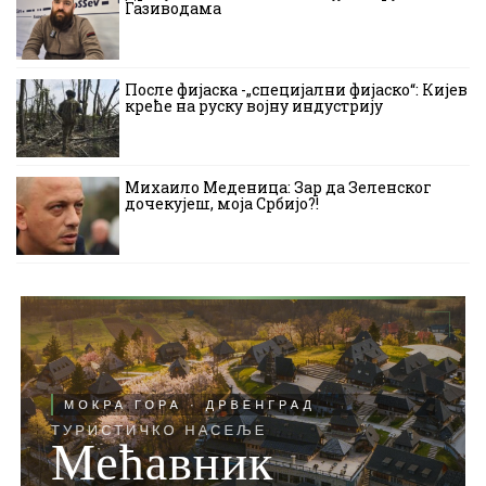
Газиводама
После фијаска -„специјални фијаско“: Кијев
креће на руску војну индустрију
Михаило Меденица: Зар да Зеленског
дочекујеш, моја Србијо?!