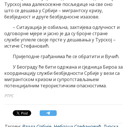
Турској има далекосежне посљедице на све оно
што се дешава у Србији – мигрантску кризу,
безбједност и друге безбједносне изазове.
– Ситауација је озбиљна, захтијева одлучност и
одговорне мјере и јасно је да су бројне стране
службе уплеле своје прсте у дешавања у Турској –
истиче Стефановић.
Пријеподне грађанима ће се обратити и Вучић.
У Београду ће бити одржана и сједница Бироа за
координацију служби безбједности Србије у вези са
мигрантском кризом и супротстављањем
потенцијалним терористичким опасностима.
РТРС
Тагови:
Влада Србије
,
Небојша Стефановић
,
Турска