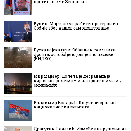
против посете Зеленског
Вулин: Мартенс мора бити протеран из
Србије због нашег самопоштовања
Руска војска гази: Објављен снимак са
фронта, ослобођено још једно насеље
(ВИДЕО)
Миршајмер: Почела је деградација
кијевског режима – и на фронтовима и у
економији
Владимир Коларић: Кључеви српског
националног идентитета
Драгутин Ненезић: Између два рушења на