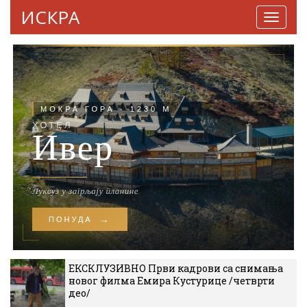
ИСКРА
Навига
ЕКСКЛУЗИВНО Први кадрови са снимања
новог филма Емира Кустурице /четврти
део/