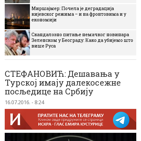
Миршајмер: Почела је деградација
кијевског режима – и на фронтовима и у
економији
Скандалозно питање немачког новинара
Зеленском у Београду: Како да убијемо што
више Руса
СТЕФАНОВИЋ: Дешавања у
Турској имају далекосежне
посљедице на Србију
16.07.2016. - 8:24