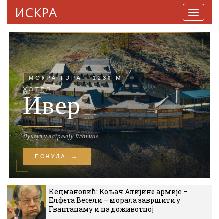
ИСКРА
Навига
Кецмановић: Кољач Алијине армије –
Елфета Весели – морала завршити у
Гвантанаму и на доживотној