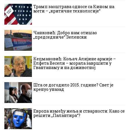
Трамп заоштрава односе са Кином на
мети – „критичне технологије“
Чанковић: Добро нам отишао
„председниче“ Зеленски
Кецмановић: Кољач Алијине армије –
Елфета Весели – морала завршити у
Гвантанаму и на доживотној
Шта се догодило 2015. године? Свет је
кренуо уназад
Европа између жеља и стварности: Како се
решити „Палантира“?