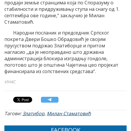
продаји земље странцима која по Споразуму о
стабилности и придруживању ступа на снагу од 1.
септембра ове године,“ закључио је Милан
Стаматовић.
Народни посланик и председник Српског
покрета Двери Бошко Обрадовић је својим
прусуством подржао Златиборце и притом
нагласио „да је неоправдано што државна
администрација блокира изградњу гондоле,
поготово што је општина Чајетина цео пројекат
финансирала из сопствених средстава“.
ИН4С
Тагови:
Златибор
,
Милан Стаматовић
FACEBOOK