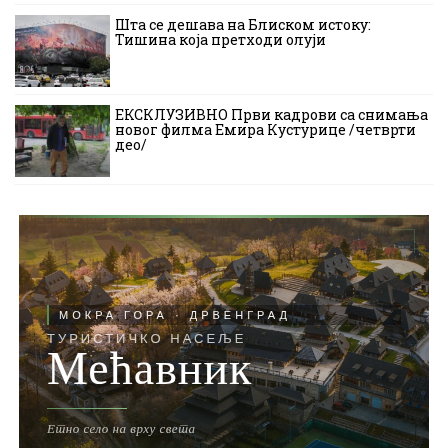
Шта се дешава на Блиском истоку:
Тишина која претходи олуји
ЕКСКЛУЗИВНО Први кадрови са снимања
новог филма Емира Кустурице /четврти
део/