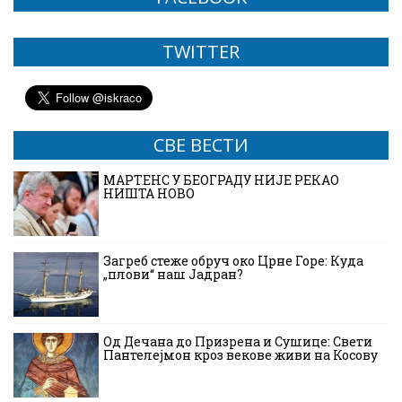
TWITTER
СВЕ ВЕСТИ
МАРТЕНС У БЕОГРАДУ НИЈЕ РЕКАО
НИШТА НОВО
Загреб стеже обруч око Црне Горе: Куда
„плови“ наш Јадран?
Од Дечана до Призрена и Сушице: Свети
Пантелејмон кроз векове живи на Косову