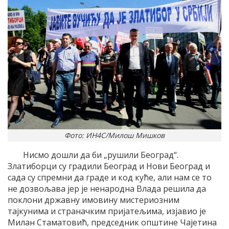
Фото: ИН4С/Милош Мишков
Нисмо дошли да би „рушили Београд“.
Златиборци су градили Београд и Нови Београд и
сада су спремни да граде и код куће, али нам се то
не дозвољава јер је ненародна Влада решила да
поклони државну имовину мистериозним
тајкунима и страначким пријатељима, изјавио је
Милан Стаматовић, председник општине Чајетина