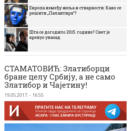
Европа између жеља и стварности: Како се
решити „Палантира“?
Шта се догодило 2015. године? Свет је
кренуо уназад
СТАМАТОВИЋ: Златиборци
бране целу Србију, а не само
Златибор и Чајетину!
19.05.2017. - 16:55