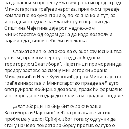
на данашњем протесту Златибораца испред зграде
Министарства грађевинарства, приликом предаје
комплетне документације, по ко зна који пут, за
изградњу гондоле на Златибору и појаснио да
Општина Чајетина даје рок надлежном
министарству од седам дана да изда дозволу и
најавио да „више неће бити чекања“.
Стаматовић је истакао да су због саучесништва
у овом „правном терору“ над „слободном
територијом Златибора“, Чајетинци приморани да
предају захтеве за смену министарки Зоране
Михајловић и Неле Кубуровић, јер су Министарство
грађевинарства и Министарство правде већ дуго
опструирале добијање дозволе, тражећи формалне
изговоре да не издају дозволу за изградњу гондоле.
„Златиборци ‘не бију битку за очување
Златибора и Чајетине’ већ за решавање истих
проблема у целој Србији, због тога су одлучни да
стану на чело покрета за борбу против одлуке о