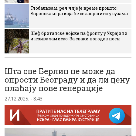
Глобализам, реч чије је време прошло:
Европска игра која ће се завршити у сузама
Шеф британске војске на фронту у Украјини
и језива замисао: За сваки погодак поен
Шта све Берлин не може да
опрости Београду и да ли цену
плаћају нове генерације
27.12.2025. - 8:43