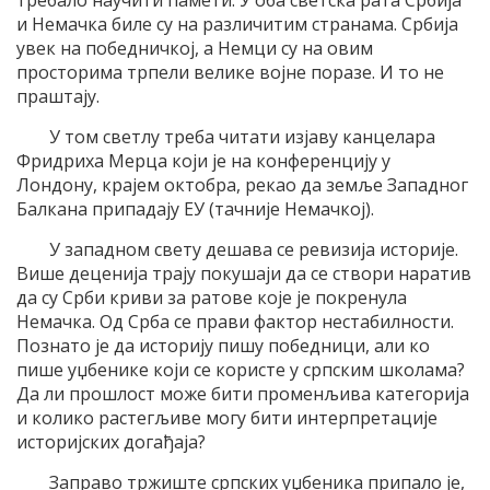
требало научити памети. У оба светска рата Србија
и Немачка биле су на различитим странама. Србија
увек на победничкој, а Немци су на овим
просторима трпели велике војне поразе. И то не
праштају.
У том светлу треба читати изјаву канцелара
Фридриха Мерца који је на конференцију у
Лондону, крајем октобра, рекао да земље Западног
Балкана припадају ЕУ (тачније Немачкој).
У западном свету дешава се ревизија историје.
Више деценија трају покушаји да се створи наратив
да су Срби криви за ратове које је покренула
Немачка. Од Срба се прави фактор нестабилности.
Познато је да историју пишу победници, али ко
пише уџбенике који се користе у српским школама?
Да ли прошлост може бити променљива категорија
и колико растегљиве могу бити интерпретације
историјских догађаја?
Заправо тржиште српских уџбеника припало је,