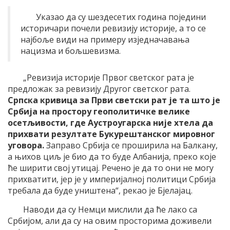
Указао да су шездесетих година поједини
историчари почели ревизију историје, а то се
најбоље види на примеру изједначавања
нацизма и бољшевизма.
„Ревизија историје Првог светског рата је
предложак за ревизију Другог светског рата.
Српска кривица за Први светски рат је та што је
Србија на простору геополитичке велике
осетљивости, где Аустроугарска није хтела да
прихвати резултате Букурештанског мировног
уговора.
Заправо Србија се проширила на Балкану,
а њихов циљ је био да то буде Албанија, преко које
ће ширити свој утицај. Речено је да то они не могу
прихватити, јер је у империјалној политици Србија
требала да буде уништена“, рекао је Бјелајац.
Наводи да су Немци мислили да ће лако са
Србијом, али да су на овим просторима доживели