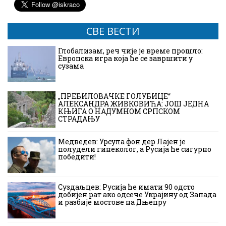
СВЕ ВЕСТИ
Глобализам, реч чије је време прошло:
Европска игра која ће се завршити у
сузама
„ПРЕБИЛОВАЧКЕ ГОЛУБИЦЕ“
АЛЕКСАНДРА ЖИВКОВИЋА: ЈОШ ЈЕДНА
КЊИГА О НАДУМНОМ СРПСКОМ
СТРАДАЊУ
Медведев: Урсула фон дер Лајен је
полудели гинеколог, а Русија ће сигурно
победити!
Суздаљцев: Русија ће имати 90 одсто
добијен рат ако одсече Украјину од Запада
и разбије мостове на Дњепру