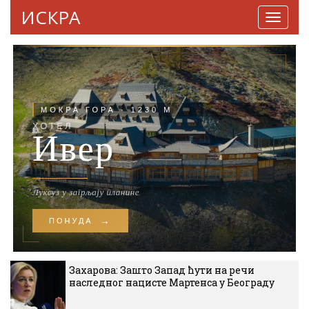
ИСКРА
Навига
Захарова: Зашто Запад ћути на речи
наследног нацисте Мартенса у Београду