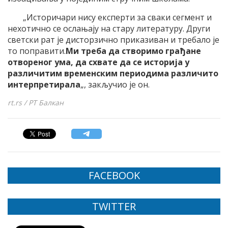
„Историчари нису експерти за сваки сегмент и
нехотично се ослањају на стару литературу. Други
светски рат је дисторзично приказиван и требало је
то поправити.
Ми треба да створимо грађане
отвореног ума, да схвате да се историја у
различитим временским периодима различито
интерпретирала
„, закључио је он.
rt.rs / РТ Балкан
FACEBOOK
TWITTER