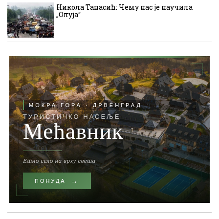
Никола Танасић: Чему нас је научила
„Олуја“