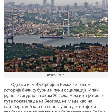
Фото: РТРС
Односи између Србије и Немачке током
историје били су бурни и пуни осцилација. Ипак,
једно је сигурно – током 20. века Немачка је више
пута показала да на Београд не гледа као на
партнера, већ као на непослушно дете које би