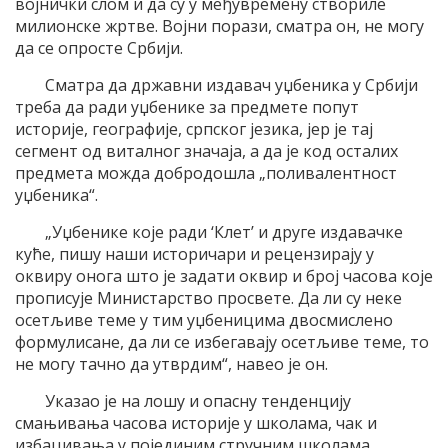
војнички слом и да су у међувремену створиле
милионске жртве. Војни порази, сматра он, не могу
да се опросте Србији.
Сматра да државни издавач уџбеника у Србији
треба да ради уџбенике за предмете попут
историје, географије, српског језика, јер је тај
сегмент од виталног значаја, а да је код осталих
предмета можда добродошла „поливалентност
уџбеника“.
„Уџбенике које ради ‘Клет’ и друге издавачке
куће, пишу наши историчари и рецензирају у
оквиру онога што је задати оквир и број часова које
прописује Министарство просвете. Да ли су неке
осетљиве теме у тим уџбеницима двосмислено
формулисане, да ли се избегавају осетљиве теме, то
не могу тачно да утврдим“, навео је он.
Указао је на лошу и опасну тенденцију
смањивања часова историје у школама, чак и
избацивања у појединим стручним школама.