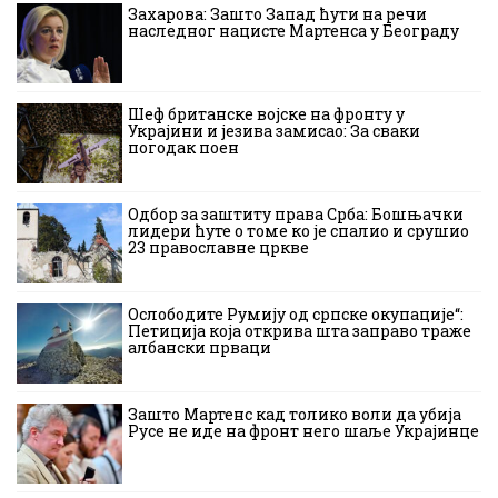
Захарова: Зашто Запад ћути на речи
наследног нацисте Мартенса у Београду
Шеф британске војске на фронту у
Украјини и језива замисао: За сваки
погодак поен
Одбор за заштиту права Срба: Бошњачки
лидери ћуте о томе ко је спалио и срушио
23 православне цркве
Ослободите Румију од српске окупације“:
Петиција која открива шта заправо траже
албански прваци
Зашто Мартенс кад толико воли да убија
Русе не иде на фронт него шаље Украјинце