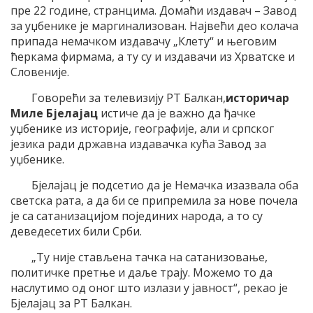
пре 22 године, странцима. Домаћи издавач – Завод
за уџбенике је маргинализован. Највећи део колача
припада немачком издавачу „Клету“ и његовим
ћеркама фирмама, а ту су и издавачи из Хрватске и
Словеније.
Говорећи за телевизију РТ Балкан,
историчар
Миле Бјелајац
истиче да је важно да ђачке
уџбенике из историје, географије, али и српског
језика ради државна издавачка кућа Завод за
уџбенике.
Бјелајац је подсетио да је Немачка изазвала оба
светска рата, а да би се припремила за нове почела
је са сатанизацијом појединих народа, а то су
деведесетих били Срби.
„Ту није стављена тачка на сатанизовање,
политичке претње и даље трају. Можемо то да
наслутимо од оног што излази у јавност“, рекао је
Бјелајац за РТ Балкан.