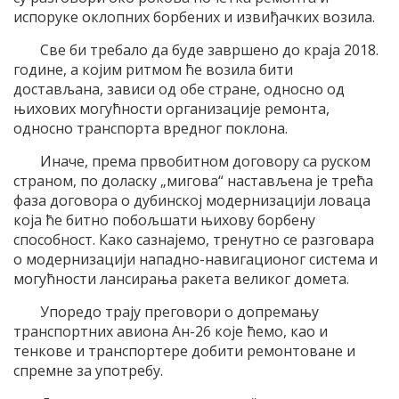
испоруке оклопних борбених и извиђачких возила.
Све би требало да буде завршено до краја 2018.
године, а којим ритмом ће возила бити
достављана, зависи од обе стране, односно од
њихових могућности организације ремонта,
односно транспорта вредног поклона.
Иначе, према првобитном договору са руском
страном, по доласку „мигова“ настављена је трећа
фаза договора о дубинској модернизацији ловаца
која ће битно побољшати њихову борбену
способност. Како сазнајемо, тренутно се разговара
о модернизацији нападно-навигационог система и
могућности лансирања ракета великог домета.
Упоредо трају преговори о допремању
транспортних авиона Ан-26 које ћемо, као и
тенкове и транспортере добити ремонтоване и
спремне за употребу.