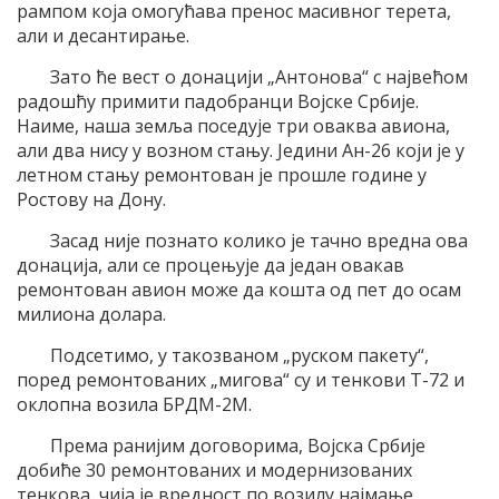
рампом која омогућава пренос масивног терета,
али и десантирање.
Зато ће вест о донацији „Антонова“ с највећом
радошћу примити падобранци Војске Србије.
Наиме, наша земља поседује три оваква авиона,
али два нису у возном стању. Једини Ан-26 који је у
летном стању ремонтован је прошле године у
Ростову на Дону.
Засад није познато колико је тачно вредна ова
донација, али се процењује да један овакав
ремонтован авион може да кошта од пет до осам
милиона долара.
Подсетимо, у такозваном „руском пакету“,
поред ремонтованих „мигова“ су и тенкови Т-72 и
оклопна возила БРДМ-2М.
Према ранијим договорима, Војска Србије
добиће 30 ремонтованих и модернизованих
тенкова, чија је вредност по возилу најмање