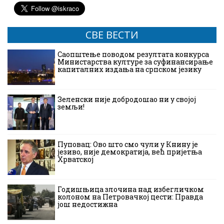
СВЕ ВЕСТИ
Саопштење поводом резултата конкурса
Министарства културе за суфинансирање
капиталних издања на српском језику
Зеленски није добродошао ни у својој
земљи!
Пуповац: Ово што смо чули у Книну је
језиво, није демократија, већ пријетња
Хрватској
Годишњица злочина над избегличком
колоном на Петровачкој цести: Правда
још недостижна