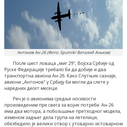
Антонов Ан-26 (Фото: Sputnik/ Виталий Аньков)
После шест ловаца „миг 29“, Војска Србије од
Руске Федерације требало би да добије и два
транспортна авиона Ан-26. Како Спутњик сазнаје,
авиони „Антонов“ у Србију би могли да слете у
наредних десет месеци.
Реч је о авионима средње носивости
произведеним пре свега за војне потребе. Ан-26
има два мотора, а побољшање претходног модела,
изменом задњег дела трупа на летелици,
обезбедило је велики отвор с утоварно-истоварном