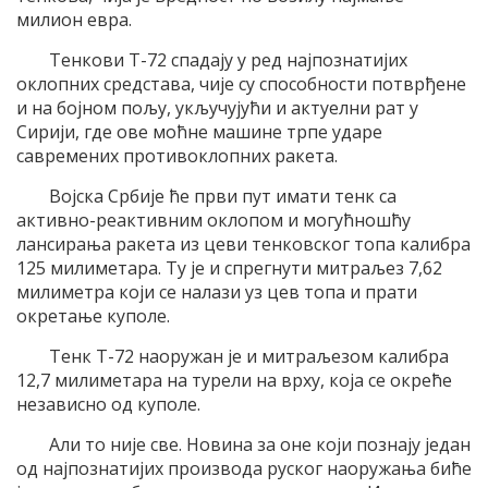
милион евра.
Тенкови Т-72 спадају у ред најпознатијих
оклопних средстава, чије су способности потврђене
и на бојном пољу, укључујући и актуелни рат у
Сирији, где ове моћне машине трпе ударе
савремених противоклопних ракета.
Војска Србије ће први пут имати тенк са
активно-реактивним оклопом и могућношћу
лансирања ракета из цеви тенковског топа калибра
125 милиметара. Ту је и спрегнути митраљез 7,62
милиметра који се налази уз цев топа и прати
окретање куполе.
Тенк Т-72 наоружан је и митраљезом калибра
12,7 милиметара на турели на врху, која се окреће
независно од куполе.
Али то није све. Новина за оне који познају један
од најпознатијих производа руског наоружања биће