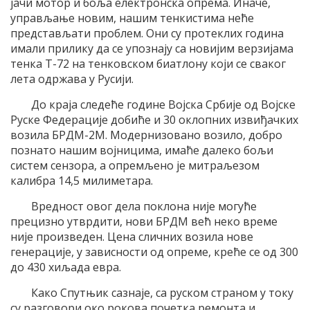
јачи мотор и боља електронска опрема. Иначе,
управљање новим, нашим тенкистима неће
представљати проблем. Они су протеклих година
имали прилику да се упознају са новијим верзијама
тенка Т-72 на тенковском биатлону који се сваког
лета одржава у Русији.
До краја следеће године Војска Србије од Војске
Руске Федерације добиће и 30 оклопних извиђачких
возила БРДМ-2М. Модернизовано возило, добро
познато нашим војницима, имаће далеко бољи
систем сензора, а опремљено је митраљезом
калибра 14,5 милиметара.
Вредност овог дела поклона није могуће
прецизно утврдити, нови БРДМ већ неко време
није произведен. Цена сличних возила нове
генерације, у зависности од опреме, креће се од 300
до 430 хиљада евра.
Како Спутњик сазнаје, са руском страном у току
су разговори око рокова почетка ремонта и