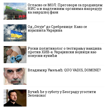
Огласио се МОЛ: Преговори са продавцем
НИС-а и надлежним органима напредују
ка завршној фази
Од „Олује“ до Сребренице: Како се
изјаснила Украјина
Руски политиколог о тестирању вакцина
против ХИВ-а: Украјински војници као
покусни кунићи
Владимир Умељић: QUO VADIS, DOMINE?
Вучић ће у суботу у Београду угостити
Зеленског