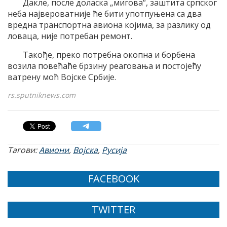
Дакле, после доласка „мигова“, заштита српског
неба највероватније ће бити употпуњена са два
вредна транспортна авиона којима, за разлику од
ловаца, није потребан ремонт.
Такође, преко потребна окопна и борбена
возила повећаће брзину реаговања и постојећу
ватрену моћ Војске Србије.
rs.sputniknews.com
Тагови:
Авиони
,
Војска
,
Русија
FACEBOOK
TWITTER