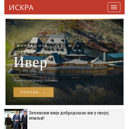
ИСКРА
Навига
Зеленски није добродошао ни у својој
земљи!