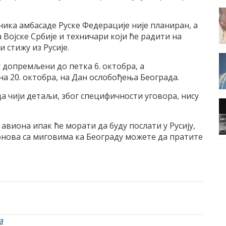
ика амбасаде Руске Федерације није планиран, а
Војске Србије и техничари који ће радити на
 стижу из Русије.
у допремљени до петка 6. октобра, а
а 20. октобра, на Дан ослобођења Београда.
а чији детаљи, због специфичности уговора, нису
авиона ипак ће морати да буду послати у Русију,
онова са миговима ка Београду можете да пратите
а