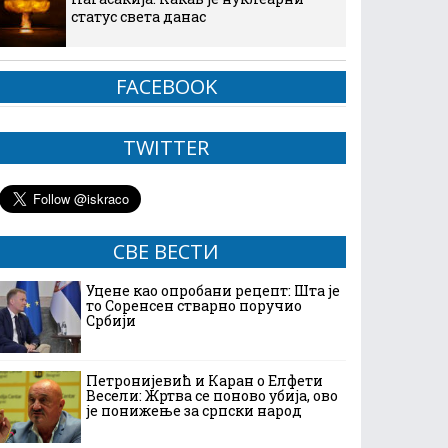
статус света данас
FACEBOOK
TWITTER
СВЕ ВЕСТИ
Уцене као опробани рецепт: Шта је
то Соренсен стварно поручио
Србији
Петронијевић и Каран о Елфети
Весели: Жртва се поново убија, ово
је понижење за српски народ