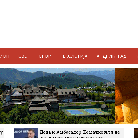
ГИОН
СВЕТ
СПОРТ
ЕКОЛОГИЈА
АНДРИЋГРАД
 у
Додик: Амбасадор Немачке или не
зна да чита или свесно лаже