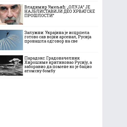
Владимир Умељић: „ОЛУЈА“ ЈЕ
НАЈБЛИСТАВИЈИ ДЕО ХРВАТСКЕ
ПРОШЛОСТИ“
Залужни: Украјина је исцрпела
готово сав војни арсенал, Русија
пронашла одговор на све
Парадокс: Градоначелник
Хирошиме критиковао Русију, а
заборавио да помене ко је бацио
атомску бомбу