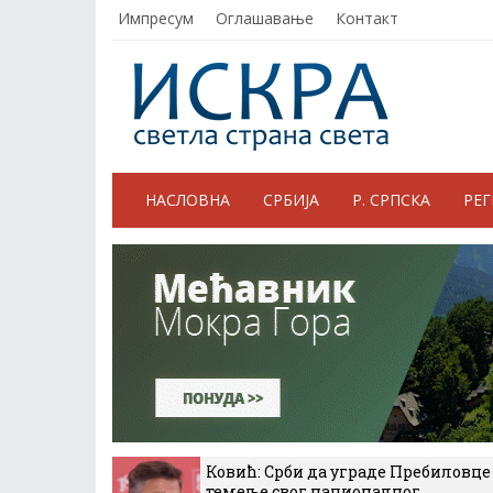
Импресум
Оглашавање
Контакт
НАСЛОВНА
СРБИЈА
Р. СРПСКА
РЕ
Ковић: Срби да уграде Пребиловце
темеље свог националног