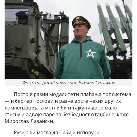
Фото: rs.sputniknews.com, Рамиль Ситдиков
Постоје разни модалитети плаћања тог система
— и бартер послови и разне врсте неких других
компензација, а могли би и тајкуни да се мало
стисну и одвоје паре за безбедност отаџбине, каже
Мирослав Лазански.
Русија би могла да Србији испоручи