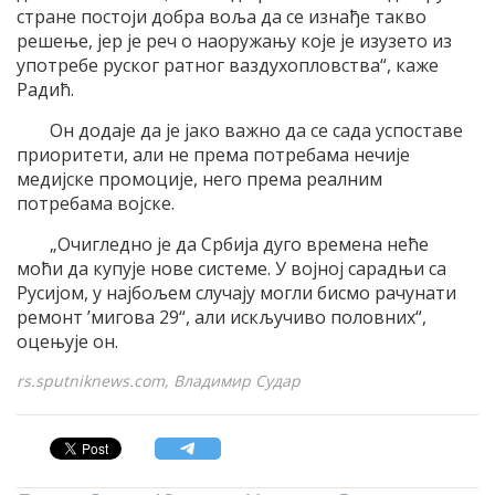
стране постоји добра воља да се изнађе такво
решење, јер је реч о наоружању које је изузето из
употребе руског ратног ваздухопловства“, каже
Радић.
Он додаје да је јако важно да се сада успоставе
приоритети, али не према потребама нечије
медијске промоције, него према реалним
потребама војске.
„Очигледно је да Србија дуго времена неће
моћи да купује нове системе. У војној сарадњи са
Русијом, у најбољем случају могли бисмо рачунати
ремонт ’мигова 29“, али искључиво половних“,
оцењује он.
rs.sputniknews.com, Владимир Судар