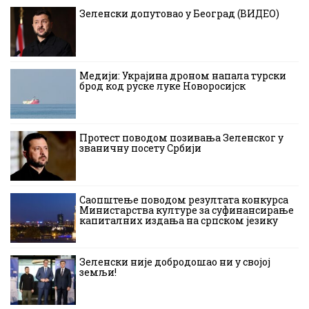
Зеленски допутовао у Београд (ВИДЕО)
Медији: Украјина дроном напала турски
брод код руске луке Новоросијск
Протест поводом позивања Зеленског у
званичну посету Србији
Саопштење поводом резултата конкурса
Министарства културе за суфинансирање
капиталних издања на српском језику
Зеленски није добродошао ни у својој
земљи!