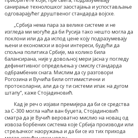
санирање технолошког заостајања и успостављање
одговарајућег друштвеног стандарда војске.
„Србија нема пара за велике системе и не
изгледа ми могуће да би Русија тако нешто могла да
поклони или да да испод цене коју подразумевају
њени и економски и војни интереси, будући да
спољна политика Србије, ма колико била
балансирана, није у довољној мери јасна у погледу
дефинитивног опредељења у смислу стандарда
одбрамбених снага. Мислим да су разговори
Рогозина и Вучића били оптимистични и
протоколарни, али да су ти системи ипак на дугом
штапу“, каже Стојадиновић.
Кад је реч о изјави премијера да би се средства
за С-300 могла наћи ван буџета, Стојадиновић
сматра да је Вучић вероватно мислио на новац од
извоза борбених система које Србија производи или
стрељачког наоружања и да би се из тих прихода
могао извући неки новац.