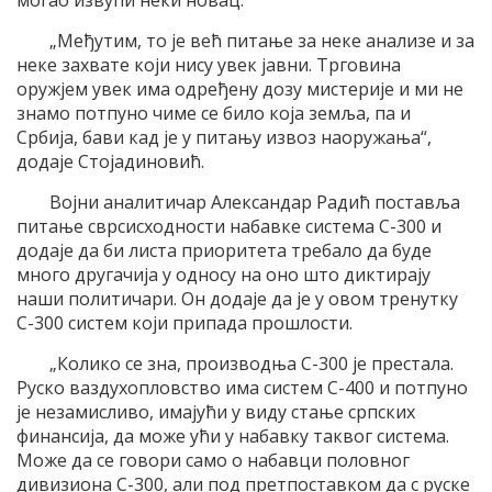
„Међутим, то је већ питање за неке анализе и за
неке захвате који нису увек јавни. Трговина
оружјем увек има одређену дозу мистерије и ми не
знамо потпуно чиме се било која земља, па и
Србија, бави кад је у питању извоз наоружања“,
додаје Стојадиновић.
Војни аналитичар Александар Радић поставља
питање сврсисходности набавке система С-300 и
додаје да би листа приоритета требало да буде
много другачија у односу на оно што диктирају
наши политичари. Он додаје да је у овом тренутку
С-300 систем који припада прошлости.
„Колико се зна, производња С-300 је престала.
Руско ваздухопловство има систем С-400 и потпуно
је незамисливо, имајући у виду стање српских
финансија, да може ући у набавку таквог система.
Може да се говори само о набавци половног
дивизиона С-300, али под претпоставком да с руске