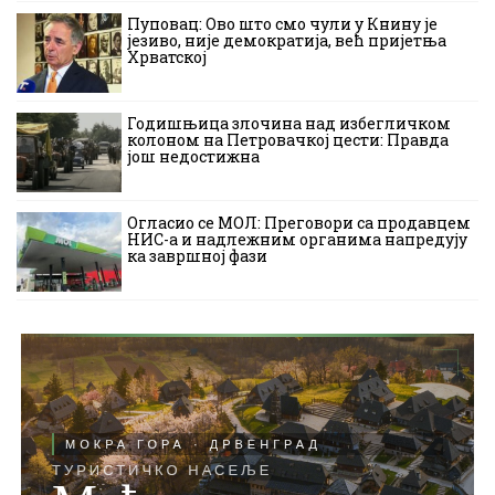
Пуповац: Ово што смо чули у Книну је
језиво, није демократија, већ пријетња
Хрватској
Годишњица злочина над избегличком
колоном на Петровачкој цести: Правда
још недостижна
Огласио се МОЛ: Преговори са продавцем
НИС-а и надлежним органима напредују
ка завршној фази