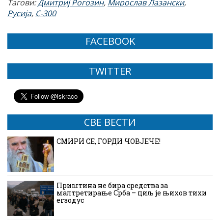
Тагови:
Дмитриј Рогозин
,
Мирослав Лазански
,
Русија
,
С-300
FACEBOOK
TWITTER
СВЕ ВЕСТИ
СМИРИ СЕ, ГОРДИ ЧОВЈЕЧЕ!
Приштина не бира средства за
малтретирање Срба – циљ је њихов тихи
егзодус