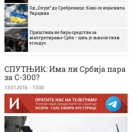
Од „Олује“ до Сребренице: Како се изјаснила
Украјина
Приштина не бира средства за
малтретирање Срба – циљ је њихов тихи
егзодус
СПУТЊИК: Има ли Србија пара
за С-300?
13.01.2016. - 13:00