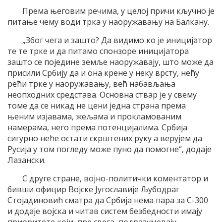
Према његовим речима, у целој причи кључно је
питање чему води трка у наоружавању на Балкану.
„Због чега и зашто? Да видимо ко је иницијатор
те те трке и да питамо спонзоре иницијатора
зашто се поједине земље наоружавају, што може да
присили Србију да и она крене у неку врсту, нећу
рећи трке у наоружавању, већ набављања
неопходних средстава. Основна ствар је у свему
томе да се никад не цени једна страна према
њеним изјавама, жељама и прокламованим
намерама, него према потенцијалима. Србија
сигурно неће остати скрштених руку а верујем да
Русија у том погледу може пуно да помогне“, додаје
Лазански.
С друге стране, војно-политички коментатор и
бивши официр Војске Југославије Љубодраг
Стојадиновић сматра да Србија нема пара за С-300
и додаје војска и читав систем безбедности имају
приоритете који, пре свега, подразумевају