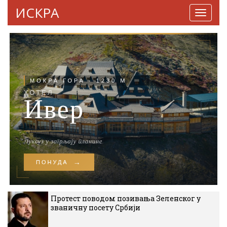
ИСКРА
Навига
Протест поводом позивања Зеленског у
званичну посету Србији