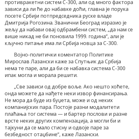
противракетни систем С-300, али од много фактора
зависи да ли ће до набавке доћи, главна је порука
посете Србији потпредседника руске владе
Дмитрија Рогозина. Званични Београд изразио је
жељу да набави овај одбрамбени систем, „да нам се
више никад не би поновила 1999. година“, али је
кључно питање има ли Србија новца за С-300.
Војно-политички коментатор Политике
Мирослав Лазански каже за Спутњик да Србија
нема те паре, али да би се набавка система С-300
ипак могла и морала решити.
„Све зависи од добре воље. Ако нешто хоћете,
онда можете да нађете неки извор финансирања.
Не мора да буде из буџета, може и од неких
компанијских пара. Постоје разни модалитети
плаћања тог система — и бартер послови и разне
врсте неких других компензација, а могли би и
тајкуни да се мало стисну и одвоје паре за
безбедност отаџбине“, каже Лазански.