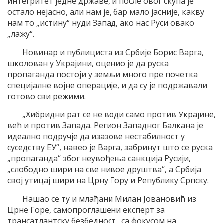
интегритет једне државе, и после овог скупа је
остало нејасно, али нам је, бар мало јасније, какву
нам то „истину“ нуди Запад, ако нас Руси овако
„лажу“.
Новинар и публициста из Србије Борис Варга,
школован у Украјини, оценио је да руска
пропаганда постоји у земљи много пре почетка
специјалне војне операције, и да су је подржавали
готово сви режими.
„Хибридни рат се не води само против Украјине,
већ и против Запада. Регион Западног Балкана је
идеално подручје да изазове нестабилност у
суседству ЕУ“, навео је Варга, забринут што се руска
„пропаганда“ због неувођења санкција Русији,
„слободно шири на све нивое друштва“, а Србија
свој утицај шири на Црну Гору и Републику Српску.
Нашао се ту и млађани Милан Јовановић из
Црне Горе, самопроглашени експерт за
трансатлантску безбедност „са фокусом на