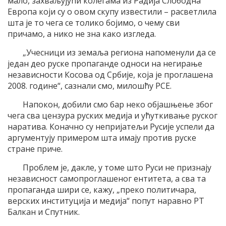
мало, захваљујући колегама из Радија Слободна
Европа који су о овом скупу известили – расветлила
шта је то чега се толико бојимо, о чему сви
причамо, а нико не зна како изгледа.
„Учесници из земаља региона напоменули да се
један део руске пропаганде односи на негирање
независности Косова од Србије, која је проглашена
2008. године“, сазнали смо, милошћу РСЕ.
Напокон, добили смо бар неко објашњење због
чега сва цензура руских медија и ућуткивање руског
наратива. Коначно су непријатељи Русије успели да
аргументују примером шта имају против руске
стране приче.
Проблем је, дакле, у томе што Руси не признају
независност самопроглашеног ентитета, а сва та
пропаганда шири се, кажу, „преко политичара,
верских институција и медија“ попут наравно РТ
Балкан и Спутник.