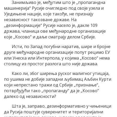
Занимљиво је, међутим што је „пропагандна
машинерија“ Русије очигледно под своје узела и
Уједињене нације, које такође, не признају
независност такозване државе. На
„дезинформације“ Русије насело је, дакле 109
држава, чланица ове међународне организације
које „Косово“ и даље сматрају делом Србије.
Исти, по Запад погубни наратив, шире и бројне
друге међународне организације попут рецимо ЕУ
или Унеска или Интерпола, у којима „Косово“ нема
столицу из простог разлога што није држава.
Како ли, због ширења руског малигног утицаја,
по ушима не добије западни љубимац Аљбин Курти
који непрестано тражи од Србије „признање“,
потврђујући тако „пропаганду“ да је „Косово“
далеко од независности?
Шта је, заправо, дезинформативно у чињеници
да Русија поштује суверенитет и територијални