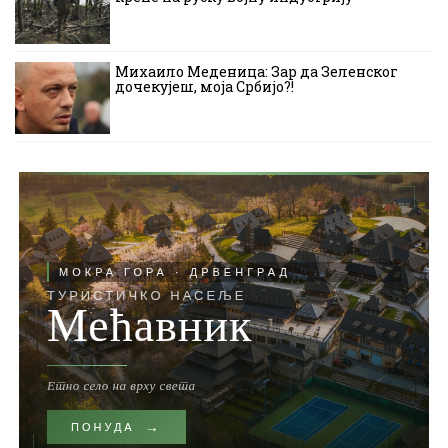
Михаило Меденица: Зар да Зеленског
дочекујеш, моја Србијо?!