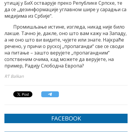
утицај у БиХ остварује преко Републике Српске, те
да се „дезинформације углавном шире у сарадњи са
медијима из Србије“.
Промишљање истине, изгледа, никад није било
лакше. Тачно је, дакле, оно што вам кажу на Западу,
а не оно што ви видите, чујете или знате. Најкраће
речено, у причи о руској „пропаганди“ све се своди
на питање – зашто верујете „пропагандним“
сопственим очима, кад можете да верујете, на
пример, Радију Слободна Европа?
RT Balkan
FACEBOOK