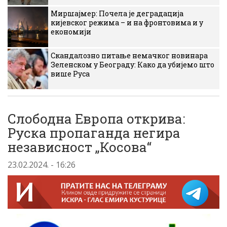
Миршајмер: Почела је деградација
кијевског режима – и на фронтовима и у
економији
Скандалозно питање немачког новинара
Зеленском у Београду: Како да убијемо што
више Руса
Слободна Европа открива:
Руска пропаганда негира
независност „Косова“
23.02.2024. - 16:26