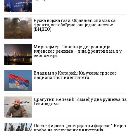
Руска војска гази: Објављен снимак са
фронта, ослобођено још једно насеље
(ВИДЕО)
Миршајмер: Почела је деградација
кијевског режима – и на фронтовима и у
економији
Владимир Коларић: Кључеви српског
националног идентитета
Драгутин Ненезић: Између два рушења на
Газиводама
После фијаска -„специјални фијаско“: Кијев
креће на руску војну индустрију