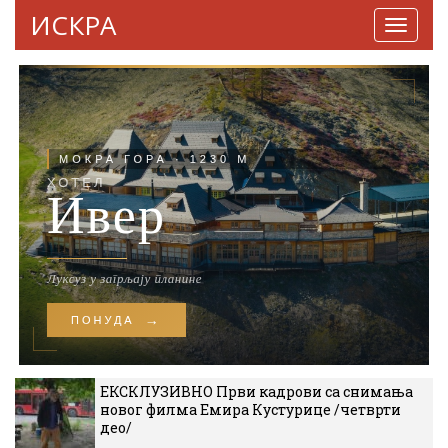
ИСКРА
Навига
ЕКСКЛУЗИВНО Први кадрови са снимања
новог филма Емира Кустурице /четврти
део/