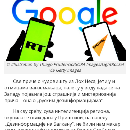
© Illustration by Thiago Prudencio/SOPA Images/LightRocket
via Getty Images
Све приче о чудовишту из Лох Неса, Јетију и
отмицама ванземаљаца, пале су у воду када се на
Западу појавила још страшнија и мистериознија
прича – она о „руским дезинформацијама“.
На сву срећу, сува интелигенција региона,
окупила се ових дана у Приштини, на панелу
„Дезинформације на Балкану“, не би ли нам макар