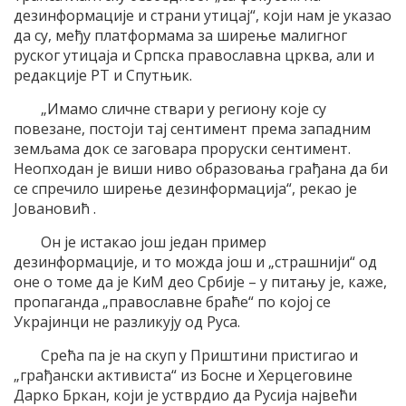
дезинформације и страни утицај“, који нам је указао
да су, међу платформама за ширење малигног
руског утицаја и Српска православна црква, али и
редакције РТ и Спутњик.
„Имамо сличне ствари у региону које су
повезане, постоји тај сентимент према западним
земљама док се заговара проруски сентимент.
Неопходан је виши ниво образовања грађана да би
се спречило ширење дезинформација“, рекао је
Јовановић .
Он је истакао још један пример
дезинформације, и то можда још и „страшнији“ од
оне о томе да је КиМ део Србије – у питању је, каже,
пропаганда „православне браће“ по којој се
Украјинци не разликују од Руса.
Срећа па је на скуп у Приштини пристигао и
„грађански активиста“ из Босне и Херцеговине
Дарко Бркан, који је устврдио да Русија највећи