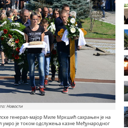
то: Новости
пске генерал-мајор Миле Мркшић сахрањен је на
л умро је током одслужења казне Међународног