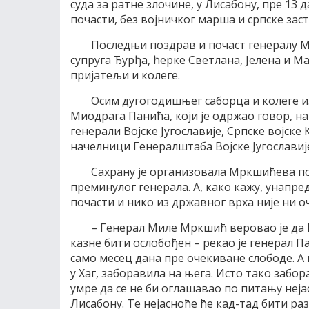
суда за ратне злочине, у Лисабону, пре 13 
почасти, без војничког марша и српске заст
Последњи поздрав и почаст генералу М
супруга Ђурђа, ћерке Светлана, Јелена и Ма
пријатељи и колеге.
Осим дугогодишњег саборца и колеге из
Миодрага Панића, који је одржао говор, н
генерали Војске Југославије, Српске војске
начелници Генералштаба Војске Југославиј
Сахрану је организовала Мркшићева п
преминулог генерала. А, како кажу, унапр
почасти и нико из државног врха није ни о
– Генерал Миле Мркшић веровао је да
казне бити ослобођен – рекао је генерал П
само месец дана пре очекиване слободе. А пр
у Хаг, заборавила на њега. Исто тако забор
умре да се не би оглашавао по питању неја
Лисабону. Те нејасноће ће кад-тад бити ра