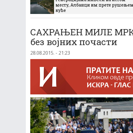
месту, Албанци им прете рушење
куће
САХРАЊЕН МИЛЕ МРКШ
без војних почасти
28.08.2015. - 21:23