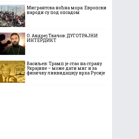
Мигрантска ноћна мора: Европски
народи су под опсадом
О. Андреј Ткачов: ДУГОТРАЈНИ
ИНТЕРДИКТ
Васиљев: Трамп је стао на страну
Украјине – може дати миг и за
физичку ликвидацију врха Русије