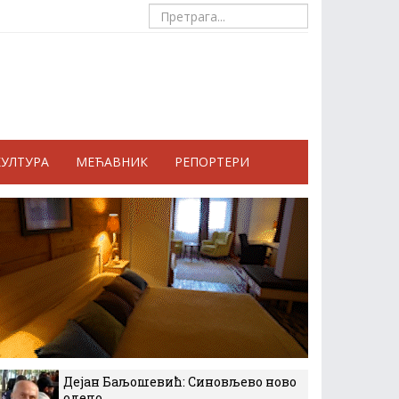
КУЛТУРА
МЕЋАВНИК
РЕПОРТЕРИ
Дејан Баљошевић: Синовљево ново
одело