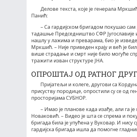
Делове текста, које је генерала Мркши
Панић:
– Са гардијском бригадом покушао сам 
тадашње Председништво СФР Југославије и
нашлу у лажима и преварама, био је изведен
Мркшић. – Није приведен крају и већ је бил
више страдање и смрт није било могуће спр
тражити изван структуре ЈНА.
ОПРОШТАЈ ОД РАТНОГ ДРУ
Пријатељи и колеге, другови са Кордун
присуству породице, опростили су се од г
просторијама СУБНОР.
– Имао је планове када изађе, али га ј
Новаковић. – Видео је шта се спрема и поку
бригада била је упућена у Вуковар. И нису 
гардијска бригада ишла да помогне гладн