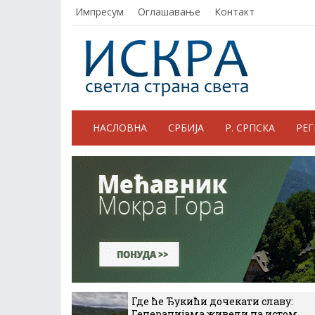
Импресум
Оглашавање
Контакт
НАСЛОВНА
СРБИЈА
Р. СРПСКА
РЕ
Где ће Ђукићи дочекати славу:
Генерацијама живели на истом