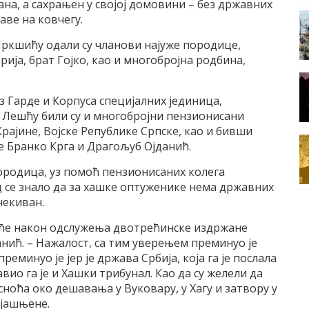
дана, а сахрањен у својој домовини – без државних
аве на ковчегу.
ркшићу одали су чланови најуже породице,
рија, брат Гојко, као и многобројна родбина,
 Гарде и Корпуса специјалних јединица,
а Лешћу били су и многобројни пензионисани
 Крајине, Војске Републике Српске, као и бивши
е Бранко Крга и Драгољуб Ојданић.
ородица, уз помоћ пензионисаних колега
ед се знало да за хашке оптуженике нема државних
чекиван.
 ће након одслужења двотрећинске издржане
анић. – Нажалост, са тим уверењем преминуо је
еминуо је јер је држава Србија, која га је послала
авио га је и Хашки трибунал. Као да су желели да
сноћа око дешавања у Вуковару, у Хагу и затвору у
зјашњене.