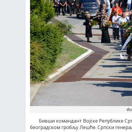
Фо
Бивши командант Војске Републике Ср
београдском гробљу Лешће. Српски генера