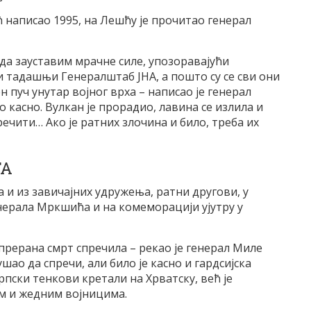
ћ написао 1995, на Лешћу је прочитао генерал
да зауставим мрачне силе, упозоравајући
 тадашњи Генералштаб ЈНА, а пошто су се сви они
 пуч унутар војног врха – написао је генерал
о касно. Вулкан је прорадио, лавина се излила и
ечити… Ако је ратних злочина и било, треба их
ГА
а и из завичајних удружења, ратни другови, у
енерала Мркшића и на комеморацији ујутру у
е прерана смрт спречила – рекао је генерал Миле
шао да спречи, али било је касно и гардсијска
српски тенкови кретали на Хрватску, већ је
им и жедним војницима.