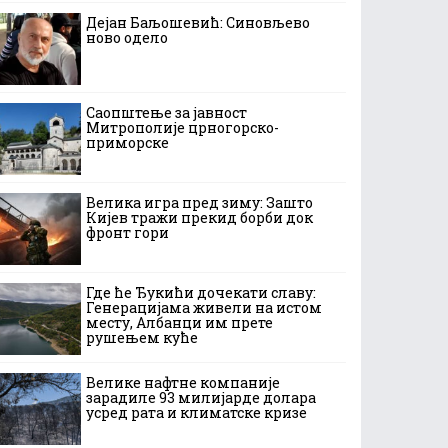
Дејан Баљошевић: Синовљево
ново одело
Саопштење за јавност
Митрополије црногорско-
приморске
Велика игра пред зиму: Зашто
Кијев тражи прекид борби док
фронт гори
Где ће Ђукићи дочекати славу:
Генерацијама живели на истом
месту, Албанци им прете
рушењем куће
Велике нафтне компаније
зарадиле 93 милијарде долара
усред рата и климатске кризе