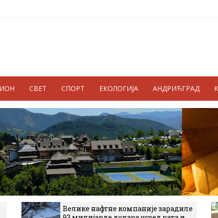
ГИОН
СВЕТ
СПОРТ
ЕКОЛОГИЈА
АНДРИЋГРАД
Велике нафтне компаније зарадиле
93 милијарде долара усред рата и