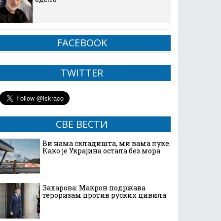
FACEBOOK
TWITTER
СВЕ ВЕСТИ
Ви нама складишта, ми вама луке:
Како је Украјина остала без мора
Захарова: Макрон подржава
тероризам против руских цивила