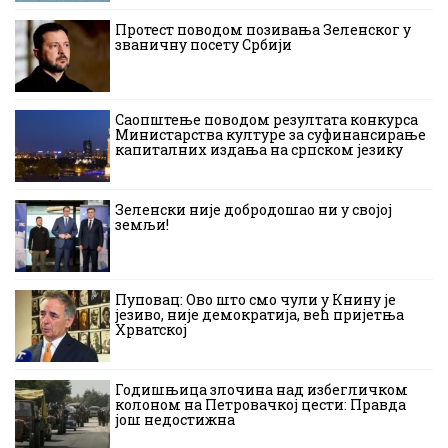
Протест поводом позивања Зеленског у
званичну посету Србији
Саопштење поводом резултата конкурса
Министарства културе за суфинансирање
капиталних издања на српском језику
Зеленски није добродошао ни у својој
земљи!
Пуповац: Ово што смо чули у Книну је
језиво, није демократија, већ пријетња
Хрватској
Годишњица злочина над избегличком
колоном на Петровачкој цести: Правда
још недостижна