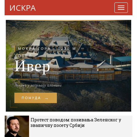
ИСКРА
Навига
Протест поводом позивања Зеленског у
званичну посету Србији