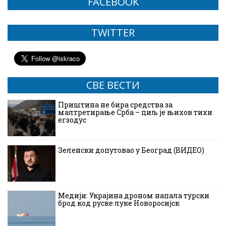
FACEBOOK
TWITTER
СВЕ ВЕСТИ
Приштина не бира средства за
малтретирање Срба – циљ је њихов тихи
егзодус
Зеленски допутовао у Београд (ВИДЕО)
Медији: Украјина дроном напала турски
брод код руске луке Новоросијск