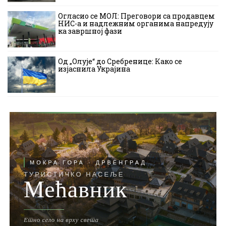
Огласио се МОЛ: Преговори са продавцем
НИС-а и надлежним органима напредују
ка завршној фази
Од „Олује“ до Сребренице: Како се
изјаснила Украјина