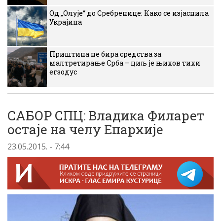
Од „Олује“ до Сребренице: Како се изјаснила
Украјина
Приштина не бира средства за
малтретирање Срба – циљ је њихов тихи
егзодус
САБОР СПЦ: Владика Филарет
остаје на челу Епархије
23.05.2015. - 7:44