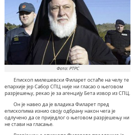
Фото: РТРС
Епископ милешевски Филарет остаће на челу те
епархије јер Сабор СПЦ није ни гласао о његовом
разрјешењу, рекао је за агенцију Бета извор из СПЦ.
Он је навео да је владика Филарет пред
епископима изнио своју одбрану након чега је
одлучено да се приједлог о његовом разрјешењу ни
не стави на гласање.