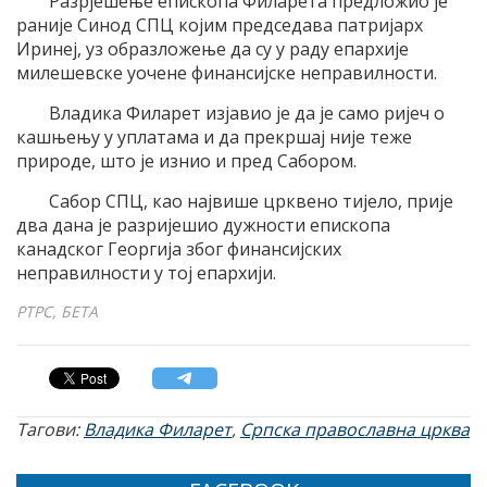
Разрјешење епископа Филарета предложио је
раније Синод СПЦ којим председава патријарх
Иринеј, уз образложење да су у раду епархије
милешевске уочене финансијске неправилности.
Владика Филарет изјавио је да је само ријеч о
кашњењу у уплатама и да прекршај није теже
природе, што је изнио и пред Сабором.
Сабор СПЦ, као највише црквено тијело, прије
два дана је разријешио дужности епископа
канадског Георгија због финансијских
неправилности у тој епархији.
РТРС, БЕТА
Тагови:
Владика Филарет
,
Српска православна црква