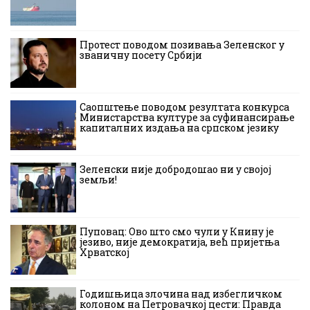
Протест поводом позивања Зеленског у
званичну посету Србији
Саопштење поводом резултата конкурса
Министарства културе за суфинансирање
капиталних издања на српском језику
Зеленски није добродошао ни у својој
земљи!
Пуповац: Ово што смо чули у Книну је
језиво, није демократија, већ пријетња
Хрватској
Годишњица злочина над избегличком
колоном на Петровачкој цести: Правда