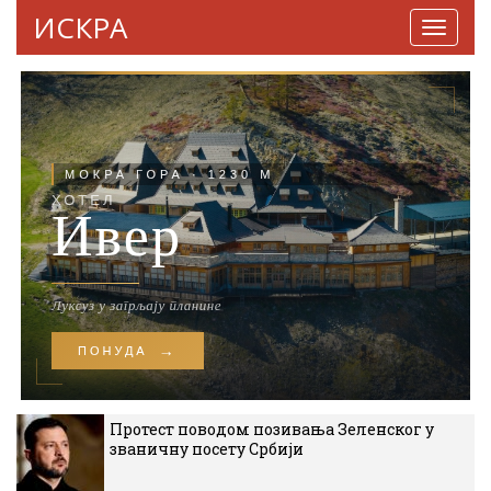
ИСКРА
Навига
Протест поводом позивања Зеленског у
званичну посету Србији