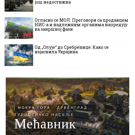
још недостижна
Огласио се МОЛ: Преговори са продавцем
НИС-а и надлежним органима напредују
ка завршној фази
Од „Олује“ до Сребренице: Како се
изјаснила Украјина