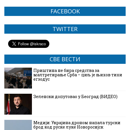
FACEBOOK
TWITTER
СВЕ ВЕСТИ
Приштина не бира средства за
малтретирање Срба – циљ је њихов тихи
егзодус
Зеленски допутовао у Београд (ВИДЕО)
Медији: Украјина дроном напала турски
брод код руске луке Новоросијск