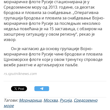
морнаричке флоте Русије стационирана је у
Средоземном мору од 2013. године, са десетак
бродова и пловила за снабдевање. „Оперативна
групација бродова и пловила за снабдевање Војно-
морнаричке флоте Русије за последњих неколико
недеља повећана је на 15 заставица, с обзиром на
заоштрену ситуацију у овом региону“, рекао је
извор.
Он је нагласио да основу групације Војно-
морнаричке флоте Русије чине бродови и пловила
Црноморске флоте који у овом тренутку спроводе
вежбе ракетне и артиљеријске паљбе.
rs.sputniknews.com
Тагови:
Морнарица
,
Москва
,
Русија
,
Средоземно
море