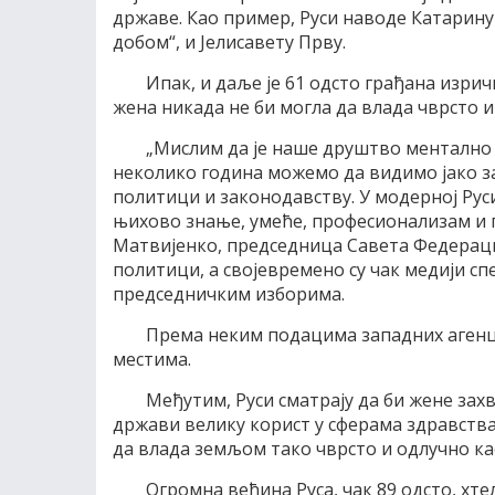
државе. Као пример, Руси наводе Катарину
добом“, и Јелисавету Прву.
Ипак, и даље је 61 одсто грађана изрич
жена никада не би могла да влада чврсто 
„Мислим да је наше друштво ментално 
неколико година можемо да видимо јако за
политици и законодавству. У модерној Руси
њихово знање, умеће, професионализам и п
Матвијенко, председница Савета Федерациј
политици, а својевремено су чак медији спе
председничким изборима.
Према неким подацима западних агенциј
местима.
Међутим, Руси сматрају да би жене зах
држави велику корист у сферама здравства
да влада земљом тако чврсто и одлучно ка
Огромна већина Руса, чак 89 одсто, хте