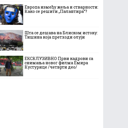
Европа између жеља и стварности:
Како се решити „Палантира“?
Шта се дешава на Блиском истоку:
Тишина која претходи олуји
ЕКСКЛУЗИВНО Први кадрови са
снимања новог филма Емира
Кустурице /четврти део/