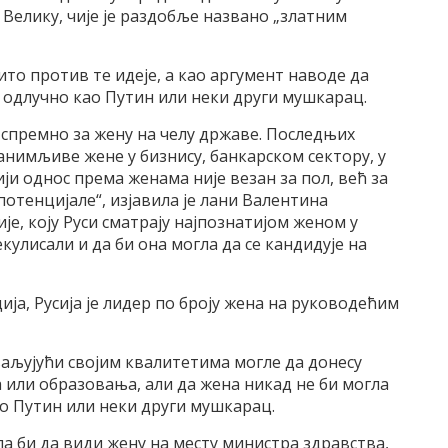
 Велику, чије је раздобље названо „златним
ито против те идеје, а као аргумент наводе да
и одлучно као Путин или неки други мушкарац.
спремно за жену на челу државе. Последњих
нимљиве жене у бизнису, банкарском сектору, у
ји однос према женама није везан за пол, већ за
отенцијале“, изјавила је лани Валентина
е, коју Руси сматрају најпознатијом женом у
кулисали и да би она могла да се кандидује на
а, Русија је лидер по броју жена на руководећим
ваљујући својим квалитетима могле да донесу
 или образовања, али да жена никад не би могла
о Путин или неки други мушкарац.
ла би да види жену на месту министра здравства,