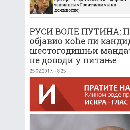
завршити у Гвантанаму и на
доживотној
РУСИ ВОЛЕ ПУТИНА: Пр
објавио хоће ли канди
шестогодишњи мандат,
не доводи у питање
25.02.2017. - 8:25