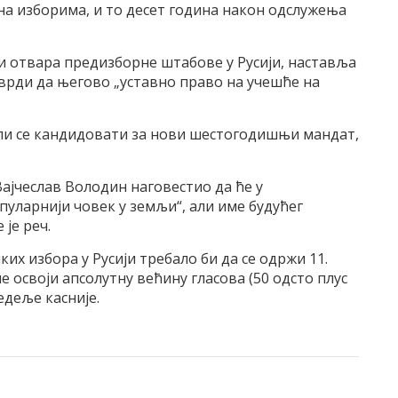
 на изборима, и то десет година након одслужења
 отвара предизборне штабове у Русији, наставља
тврди да његово „уставно право на учешће на
е ли се кандидовати за нови шестогодишњи мандат,
ајчеслав Володин наговестио да ће у
уларнији човек у земљи“, али име будућег
 је реч.
их избора у Русији требало би да се одржи 11.
е освоји апсолутну већину гласова (50 одсто плус
едеље касније.