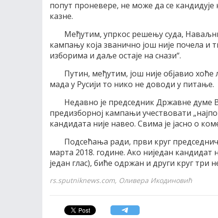
попут проневере, не може да се кандидује
казне.
Међутим, упркос решењу суда, Наваљни
кампању која званично још није почела и 
изборима и даље остаје на снази“.
Путин, међутим, још није објавио хоћ
мада у Русији то нико не доводи у питање.
Недавно је председник Државне думе В
предизборној кампањи учествовати „најпоп
кандидата није навео. Свима је јасно о коме
Подсећања ради, први круг председничк
марта 2018. године. Ако ниједан кандидат н
један глас), биће одржан и други круг три н
rs.sputniknews.com, Оливера Икодиновић