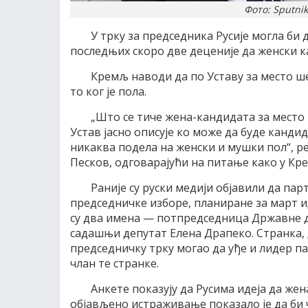
Фото: Sputni
У трку за председника Русије могла би д
последњих скоро две деценије да женски к
Кремљ наводи да по Уставу за место ше
то ког је пола.
„Што се тиче жена-кандидата за место 
Устав јасно описује ко може да буде канди
никаква подела на женски и мушки пол“, р
Песков, одговарајући на питање како у Кре
Раније су руски медији објавили да пар
председничке изборе, планиране за март и
су два имена — потпредседница Државне д
садашњи депутат Елена Драпеко. Странка, д
председничку трку могао да уђе и лидер п
члан те странке.
Анкете показују да Русима идеја да жен
објављено истраживање показало је да би ч