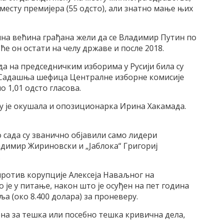
месту премијера (55 одсто), али знатно мање њих
на већина грађана жели да се Владимир Путин по
 ће он остати на челу државе и после 2018.
а на председничким изборима у Русији била су
. Садашња шефица Централне изборне комисије
о 1,01 одсто гласова.
у је окушала и опозиционарка Ирина Хакамада.
сада су званично објавили само лидери
адимир Жириновски и „Јаблока“ Григориј
.
ротив корупције Алексеја Наваљног на
је у питање, након што је осуђен на пет година
ља (око 8.400 долара) за проневеру.
ђена за тешка или посебно тешка кривична дела,