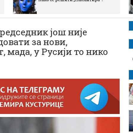
едседник још није
довати за нови,
 мада, у Русији то нико