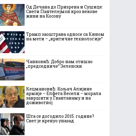
Од Дечана до Призрена и Сушице:
Свети Пантелејмон кроз векове
живи на Косову
Трамп заоштрава односе са Кином
на мети – „критичне технологије“
Чанковић: Добро нам отишао
„председниче“ Зеленски
Кецмановић: Кољач Алијине
армије – Елфета Весели – морала
завршити у Гвантанаму и на
доживотној
Шта се догодило 2015. године?
Свет је кренуо уназад