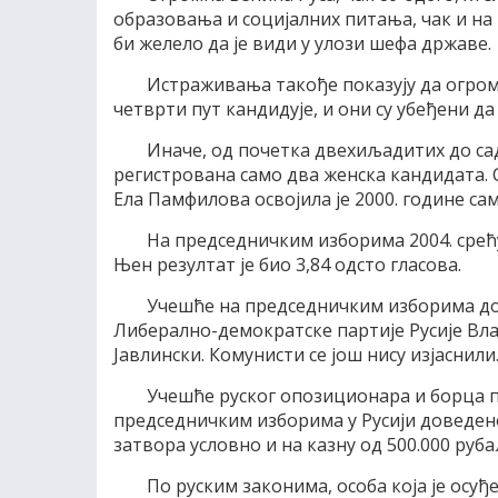
образовања и социјалних питања, чак и на 
би желело да је види у улози шефа државе.
Истраживања такође показују да огром
четврти пут кандидује, и они су убеђени да
Иначе, од почетка двехиљадитих до сад
регистрована само два женска кандидата
Ела Памфилова освојила је 2000. године сам
На председничким изборима 2004. срећ
Њен резултат је био 3,84 одсто гласова.
Учешће на председничким изборима до 
Либерално-демократске партије Русије Вл
Јавлински. Комунисти се још нису изјаснили
Учешће руског опозиционара и борца п
председничким изборима у Русији доведено 
затвора условно и на казну од 500.000 руба
По руским законима, особа која је осу