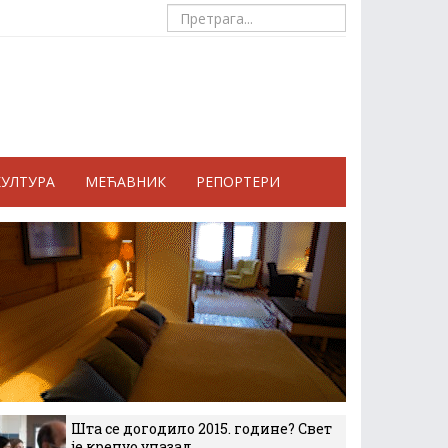
КУЛТУРА
МЕЋАВНИК
РЕПОРТЕРИ
Шта се догодило 2015. године? Свет
је кренуо уназад