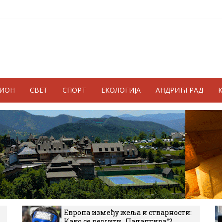
ГИОН
СВЕТ
СПОРТ
ЕКОЛОГИЈА
АНДРИЋГРАД
Европа између жеља и стварности:
Како се решити „Палантира“?