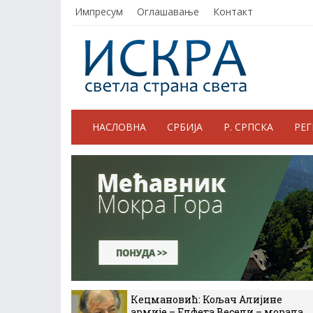
Импресум
Оглашавање
Контакт
НАСЛОВНА
СРБИЈА
Р. СРПСКА
РЕ
Кецмановић: Кољач Алијине
армије – Елфета Весели – морала