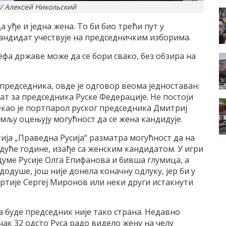
k/ Алексей Никольский
а уђе и једна жена. То би био трећи пут у
андидат учествује на председничким изборима.
фа државе може да се бори свако, без обзира на
председника, овде је одговор веома једноставан:
дат за председника Руске Федерације. Не постоји
екао је портпарол руског председника Дмитриј
мљу оцењују могућност да се жена кандидује.
тија „Праведна Русија“ разматра могућност да на
дуће године, изађе са женским кандидатом. У игри
уме Русије Олга Епифанова и бивша глумица, а
одуше, још није донела коначну одлуку, јер би у
артије Сергеј Миронов или неки други истакнути
а буде председник није тако страна. Недавно
ак 32 одсто Руса радо видело жену на челу