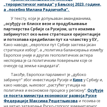
„терористичког напада“ у Бањској 2023. године,
а „посебно Милана Радоичића“.
У тексту, који је допуњаван амандманима,
„осуђују се блиске везе и продубљивање
партнерства Србије са Русијом, што изазива
забринутост око њене стратешке оријентације
и поткопава кредибилан пут ка чланству у ЕУ
„.
Како наводе, „европски пут Србије захтева јасан
стратешки избор“, а „политика балансирања између
Европске уније и других геополитичких актера
неспојива је са политичким поверењем које се
очекује од земље кандидата“.
Такође, Европски парламент је „дубоко
забринут“ због инвестиција Русије и
Кине
у Србију и,
како наводе, њиховог „растућег утицаја на
политичке и економске процесе у региону“.
Осуђује
се посета министра економског развоја Руске
Федерације Максима Решетњикова
и позива се
на хитно затварање Руско-српског хуманитарног