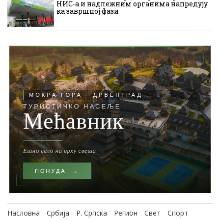
НИС-а и надлежним органима напредују
ка завршној фази
Насловна
Србија
Р. Српска
Регион
Свет
Спорт