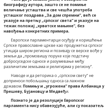
биографију аутора, зашто се не помиње
величање усташтва и све чешћа употреба
усташког поздрава „За дом спремни“, већ се
указује на претњу „српског света“ и указује на
тежак положај „хрватске мањине“, без
навођења конкретних примера.
Европски парламентарци осуђују и коришћење
Српске православне цркве као продужетка српског
утицаја широм региона и позивају се верске вође у
земљи да „промовишу поруке које подстичу
добросуседске односе и разумевање међу
различитим земљама и религијама у региону“.
Наводе и да реторика о „српском свету“ не
доприноси побољшању односа са лажном
државом.
Помињу и „угрожена“ права Албанаца у
Прешеву, Бујановцу и Медвеђ
и.
Познато је да резолуције Европског
парламента нису обавезујуће, али су показатељ