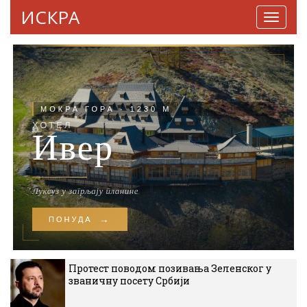
ИСКРА
Навига
Протест поводом позивања Зеленског у
званичну посету Србији