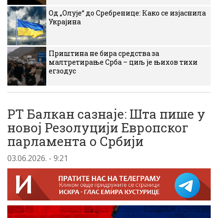
Од „Олује“ до Сребренице: Како се изјаснила
Украјина
Приштина не бира средства за
малтретирање Срба – циљ је њихов тихи
егзодус
РТ Балкан сазнаје: Шта пише у
новој Резолуцији Европског
парламента о Србији
03.06.2026. - 9:21