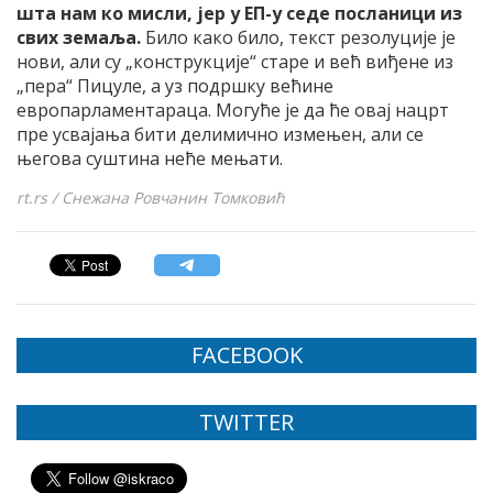
шта нам ко мисли, јер у ЕП-у седе посланици из
свих земаља.
Било како било, текст резолуције је
нови, али су „конструкције“ старе и већ виђене из
„пера“ Пицуле, а уз подршку већине
европарламентараца. Могуће је да ће овај нацрт
пре усвајања бити делимично измењен, али се
његова суштина неће мењати.
rt.rs / Снежана Ровчанин Томковић
FACEBOOK
TWITTER