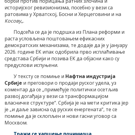
борби против порицања ратних злочина и
историјског ревизионизма, посебно у вези са
ратовима у Хрватској, Босни и Херцеговини и на
Косову
„.
Подсећа се да је подршка из Плана реформи и
раста условљена поштовањем ефикасних
демократских механизама, те додаје да је у јануару
2026. године ЕК ипак одобрила прво исплаћивање
средстава Србији и позива ЕК да објасни како су
предуслови испуњени.
У тексту се помиње и
Нафтна индустрија
Србије
и преговори о продаји руског удела, уз
коментар да се „примећује политички осетљив
развој догађаја у вези са трансформацијом
власничке структуре“. Србија је на мети критика јер
је „и даље зависна од руских енергената“, те се
помиње да је склопљен и нови гасни уговор са
Москвом.
Тражи се хапшење починиоца