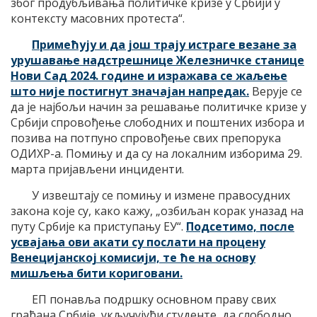
због продубљивања политичке кризе у Србији у
контексту масовних протеста“.
Примећују и да још трају истраге везане за
урушавање надстрешнице Железничке станице
Нови Сад 2024. године и изражава се жаљење
што није постигнут значајан напредак.
Верује се
да је најбољи начин за решавање политичке кризе у
Србији спровођење слободних и поштених избора и
позива на потпуно спровођење свих препорука
ОДИХР-а. Помињу и да су на локалним изборима 29.
марта пријављени инциденти.
У извештају се помињу и измене правосудних
закона које су, како кажу, „озбиљан корак уназад на
путу Србије ка приступању ЕУ“.
Подсетимо, после
усвајања ови акати су послати на процену
Венецијанској комисији, те ће на основу
мишљења бити кориговани.
ЕП понавља подршку основном праву свих
грађана Србије, укључујући студенте, да слободно