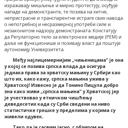
изражавају мишљење и мирно протестују, осуђује
нападе на демонстранте, те позива на хитне,
непристрасне и транспарентне истраге свих навода
о непотребној и несразмерној употреби силе и
незаконитом надзору демонстраната. Констатују
да Регулаторно тело за електронске медије (РЕМ) и
даље не функционише и позивају власт да поштује
аутономију Универзитета.
Међу најлицемернијим „чињеницама“ је она
у којој се позива српска влада да осигура
једнака права за хрватску мањину у Србији као
што их, како кажу, српска мањина ужива у
Хрватској! Извесно је да Тонино Пицула добро
зна како живи „српска мањина“ у Хрватској јер
је учествовао у етничком чишћењу
деведесетих када су Срби сведени на ниво
статистичке грешке у пределима у којима су
живели одувек.
Тако да је сасвим јасно, с обзиром на