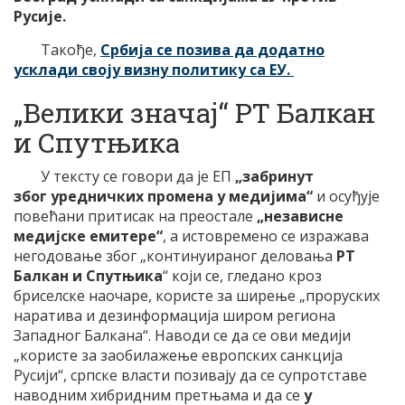
Русије.
Такође,
Србија се позива да додатно
усклади своју визну политику са ЕУ.
„Велики значај“ РТ Балкан
и Спутњика
У тексту се говори да је ЕП
„забринут
због уредничких промена у медијима“
и осуђује
повећани притисак на преостале
„независне
медијске емитере“
, a истовремено се изражава
негодовање због „континуираног деловања
РТ
Балкан и Спутњика
“ који се, гледано кроз
бриселске наочаре, користе за ширење „проруских
наратива и дезинформација широм региона
Западног Балкана“. Наводи се да се ови медији
„користе за заобилажење европских санкција
Русији“, српске власти позивају да се супротставе
наводним хибридним претњама и да се
у