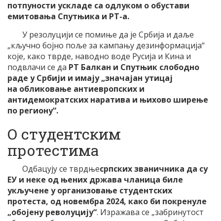
потпуности ускладе са одлуком о обустави
емитовања Спутњика и РТ-а.
У резолуцији се помиње да је Србија и даље
„кључно бојно поље за кампању дезинформација“
које, како тврде, наводно воде Русија и Кина и
подвлачи се да
РТ Балкан и Спутњик слободно
раде у Србији и имају „значајан утицај
на обликовање антиевропских и
антидемократских наратива и њихово ширење
по региону“.
О студентским
протестима
Одбацују се тврдње
српских званичника да су
ЕУ и неке од њених држава чланица биле
укључене у организовање студентских
протеста, од новембра 2024, како би покренуле
„обојену револуцију“
. Изражава се „забринутост