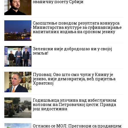
званичну посету Србији
Саопштење поводом резултата конкурса
Министарства културе за суфинансирање
капиталних издања на српском језику
Зеленски није добродошао ни у својој
земљи!
Пуповац: Ово што смо чули у Книну је
језиво, није демократија, већ пријетња
Хрватској
Годишњица злочина над избегличком
колоном на Петровачкој цести: Правда
још недостижна
Огласио се МОЛ: Преговори са продавцем