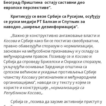
Београд-Приштина остају саставни део
европске перспективе“.
Критикују се везе Србије са Русијом, осуђују
се руски медији РТ Балкан и Спутњик за
наводно „ширење дезинформација“.
„Важно је конструктивно ангажовање власти и
Косова
и Србије како би се постигао свеобухватни,
правно обавезујући споразум о нормализацији,
заснован на међусобном признавању и у складу са
међународним правом. Позивају се и
Косово
и
Србија да спроведу Бриселски и Охридски споразум,
укључујући оснивање Заједнице општина са
српском већином и укидање противљења Србије
чланству
Косова
у регионалним и међународним
организацијама“, наводи се у тексту у којем се
користе и конструкције „
нормализација са
Републиком Косово
„.
Србија се „позива да заузме активнији приступ у