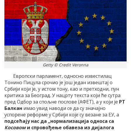
Getty © Credit Veronna
Европски парламент, односно известилац
Тонино Пицула срочио је још један извештај о
Србији који је, у истом тону, као и претходни, пун
критика за Београд. У нацрту текста који ће сутра
пред Одбор за спољне послове (АФЕТ), а у који је
РТ
Балкан
имао увид наводи се да су значајно
успорене реформе у Србији које су везане за ЕУ, а
подсећају нас да „нормализација односа са
Косовом
и спровођење обавеза из дијалога