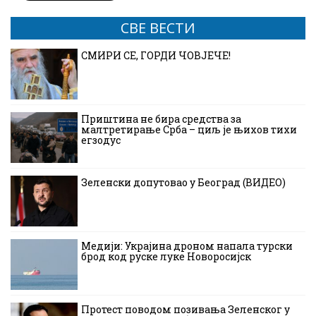
СВЕ ВЕСТИ
СМИРИ СЕ, ГОРДИ ЧОВЈЕЧЕ!
Приштина не бира средства за
малтретирање Срба – циљ је њихов тихи
егзодус
Зеленски допутовао у Београд (ВИДЕО)
Медији: Украјина дроном напала турски
брод код руске луке Новоросијск
Протест поводом позивања Зеленског у