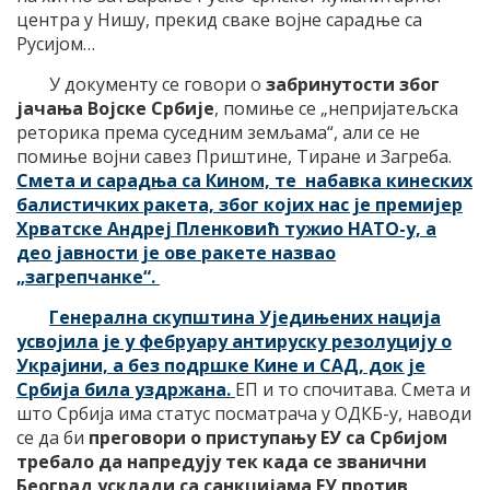
центра у Нишу, прекид сваке војне сарадње са
Русијом…
У документу се говори о
забринутости због
јачања Војске Србије
, помиње се „непријатељска
реторика према суседним земљама“, али се не
помиње војни савез Приштине, Тиране и Загреба.
Смета и сарадња са Кином, те набавка кинеских
балистичких ракета, због којих нас је премијер
Хрватске Андреј Пленковић тужио НАТО-у, а
део јавности је ове ракете назвао
„загрепчанке“.
Генерална скупштина Уједињених нација
усвојила је у фебруару антируску резолуцију о
Украјини, а без подршке Кине и САД, док је
Србија била уздржана.
ЕП и то спочитава. Смета и
што Србија има статус посматрача у ОДКБ-у, наводи
се да би
преговори о приступању ЕУ са Србијом
требало да напредују тек када се званични
Београд усклади са санкцијама ЕУ против