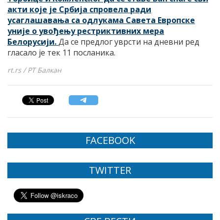
акти које је Србија спровела ради
усаглашавања са одлукама Савета Европске
уније о увођењу рестриктивних мера
Белорусији.
Да се предлог уврсти на дневни ред
гласало је тек 11 посланика.
rt.rs / РТ Балкан
FACEBOOK
TWITTER