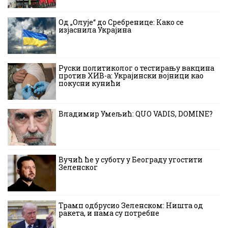
Од „Олује“ до Сребренице: Како се
изјаснила Украјина
Руски политиколог о тестирању вакцина
против ХИВ-а: Украјински војници као
покусни кунићи
Владимир Умељић: QUO VADIS, DOMINE?
Вучић ће у суботу у Београду угостити
Зеленског
Трамп одбрусио Зеленском: Ништа од
ракета, и нама су потребне