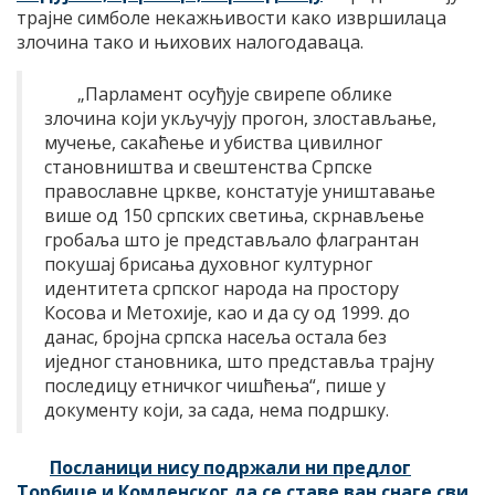
трајне симболе некажњивости како извршилаца
злочина тако и њихових налогодаваца.
„Парламент осуђује свирепе облике
злочина који укључују прогон, злостављање,
мучење, сакаћење и убиства цивилног
становништва и свештенства Српске
православне цркве, констатује уништавање
више од 150 српских светиња, скрнављење
гробаља што је представљало флагрантан
покушај брисања духовног културног
идентитета српског народа на простору
Косова и Метохије, као и да су од 1999. до
данас, бројна српска насеља остала без
иједног становника, што представља трајну
последицу етничког чишћења“, пише у
документу који, за сада, нема подршку.
Посланици нису подржали ни предлог
Торбице и Комленског да се ставе ван снаге сви