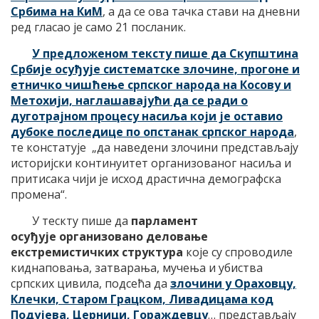
Србима на КиМ
, а да се ова тачка стави на дневни
ред гласао је само 21 посланик.
У предложеном тексту пише да Скупштина
Србије осуђује систематске злочине, прогоне и
етничко чишћење српског народа на Косову и
Метохији, наглашавајући да се ради о
дуготрајном процесу насиља који је оставио
дубоке последице по опстанак српског народа
,
те констатује „да наведени злочини представљају
историјски континуитет организованог насиља и
притисака чији је исход драстична демографска
промена“.
У тескту пише да
парламент
осуђује организовано деловање
екстремистичких структура
које су спроводиле
киднаповања, затварања, мучења и убиства
српских цивила, подсећа да
злочини у Ораховцу,
Клечки, Старом Грацком, Ливадицама код
Подујева, Церници, Гораждевцу
… представљају