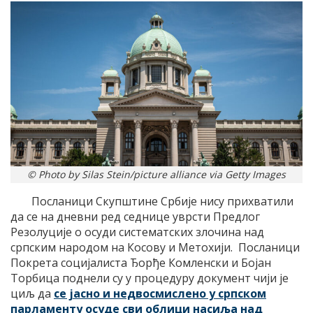
© Photo by Silas Stein/picture alliance via Getty Images
Посланици Скупштине Србије нису прихватили
да се на дневни ред седнице уврсти Предлог
Резолуције о осуди систематских злочина над
српским народом на Косову и Метохији. Посланици
Покрета социјалиста Ђорђе Комленски и Бојан
Торбица поднели су у процедуру документ чији је
циљ да
се јасно и недвосмислено у српском
парламенту осуде сви облици насиља над