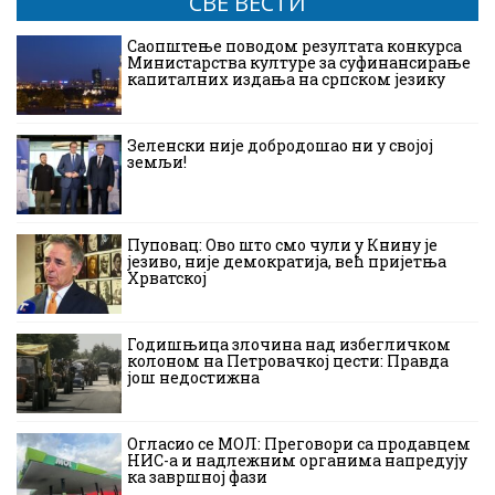
СВЕ ВЕСТИ
Саопштење поводом резултата конкурса
Министарства културе за суфинансирање
капиталних издања на српском језику
Зеленски није добродошао ни у својој
земљи!
Пуповац: Ово што смо чули у Книну је
језиво, није демократија, већ пријетња
Хрватској
Годишњица злочина над избегличком
колоном на Петровачкој цести: Правда
још недостижна
Огласио се МОЛ: Преговори са продавцем
НИС-а и надлежним органима напредују
ка завршној фази