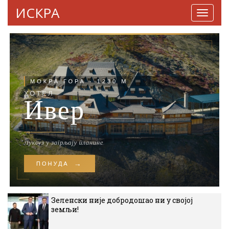
ИСКРА
Навига
Зеленски није добродошао ни у својој
земљи!