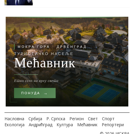
Насловна
Србија
Р. Српска
Регион
Свет
Спорт
Екологија
Андрићград
Култура
Мећавник
Репортери
© 2026 ИСКРА