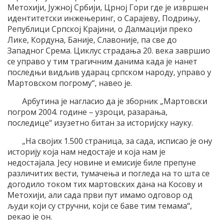
Метохији, Јужној Србији, Црној Гори где је извршен
идентитетски инжењеринг, о Сарајеву, Подрињу,
Републици Српској Крајини, о Далмацији преко
Лике, Кордуна, Баније, Славоније, па све до
Западног Срема. Циклус страдања 20. века завршио
се управо у тим трагичним данима када је нанет
последњи видљив ударац српском народу, управо у
Мартовском погрому“, навео је.
Арбутина је нагласио да је зборник „Мартовски
погром 2004. године – узроци, разарања,
последице“ изузетно битан за историјску науку.
„На својих 1.500 страница, за сада, исписао је ону
историју која нам недостаје и која нам је
недостајала. Јесу новине и емисије биле препуне
различитих вести, тумачења и погледа на то шта се
догодило током тих мартовских дана на Косову и
Метохији, али сада први пут имамо одговор од
људи који су стручни, који се баве тим темама“,
рекао је он.