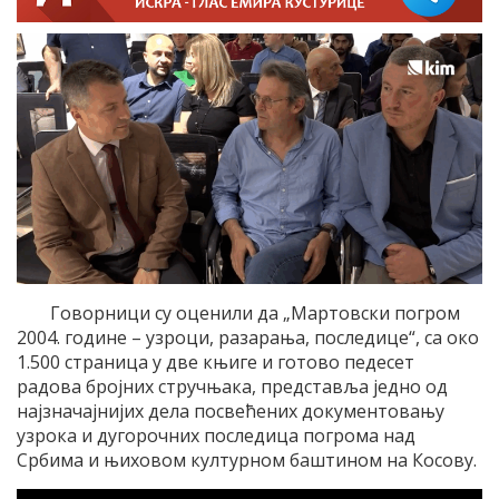
Говорници су оценили да „Мартовски погром
2004. године – узроци, разарања, последице“, са око
1.500 страница у две књиге и готово педесет
радова бројних стручњака, представља једно од
најзначајнијих дела посвећених документовању
узрока и дугорочних последица погрома над
Србима и њиховом културном баштином на Косову.