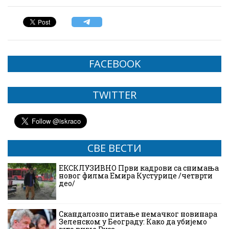
FACEBOOK
TWITTER
СВЕ ВЕСТИ
ЕКСКЛУЗИВНО Први кадрови са снимања
новог филма Емира Кустурице /четврти
део/
Скандалозно питање немачког новинара
Зеленском у Београду: Како да убијемо