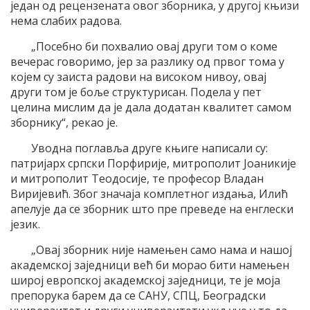
један од рецензената овог зборника, у другој књизи
нема слабих радова.
„Посебно би похвалио овај други том о коме
вечерас говоримо, јер за разлику од првог тома у
којем су заиста радови на високом нивоу, овај
други том је боље структурисан. Подела у пет
целина мислим да је дала додатан квалитет самом
зборнику“, рекао је.
Уводна поглавља друге књиге написали су:
патријарх српски Порфирије, митрополит Јоаникије
и митрополит Теодосије, те професор Владан
Виријевић. Због значаја комплетног издања, Илић
апелује да се зборник што пре преведе на енглески
језик.
„Овај зборник није намењен само нама и нашој
академској заједници већ би морао бити намењен
широј европској академској заједници, те је моја
препорука барем да се САНУ, СПЦ, Београдски