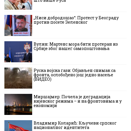
што више Руса
„Ниси добродошао“: Протест у Београду
против посете Зеленског
Вулин: Мартенс мора бити протеран из
Србије због нашег самопоштовања
Руска војска гази: Објављен снимак са
фронта, ослобођено још једно насеље
(ВИДЕО)
Миршајмер: Почела је деградација
кијевског режима – и на фронтовима и у
економији
Владимир Коларић: Кључеви српског
националног идентитета