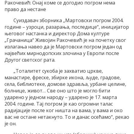
Ракочевић: Онај коме се догодио погром нема
право да нестане
Суиздавач зборника „Мартовски погром 2004.
године – узроци, разарања, последице“, иницијатор
његовог настанка и директор Дома културе
„Грачаница“ Живојин Ракочевић је на почетку свог
излагања навео да је Мартовски погром један од
највећих мирнодопских злочина у Европи после
Другог светског рата.
„Тоталитет сукоба је захватио цркве,
манастире, фреске, збирке икона, људе, градове,
села, библиотеке, домове здравља, урбане целине,
болнице, живот… Све оно што је могло бити
ударено у једном народу – ударено је 17. марта
2004. године. Тај погром је као огромни талас
радијације после ког ништа на вама, у вама и око
вас не остане нетакнуто. То и данас осећамо“, рекао
је он.