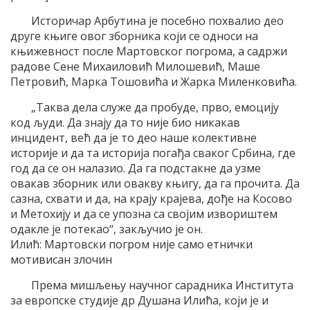
Историчар Арбутина је посебно похвалио део
друге књиге овог зборника који се односи на
књижевност после Мартовског погрома, а садржи
радове Сене Михаиловић Милошевић, Маше
Петровић, Марка Тошовића и Жарка Миленковића.
„Таква дела служе да пробуде, прво, емоцију
код људи. Да знају да то није био никакав
инцидент, већ да је то део наше колективне
историје и да та историја погађа сваког Србина, где
год да се он налазио. Да га подстакне да узме
овакав зборник или овакву књигу, да га прочита. Да
сазна, схвати и да, на крају крајева, дође на Косово
и Метохију и да се упозна са својим извориштем
одакле је потекао“, закључио је он.
Илић: Мартовски погром није само етнички
мотивисан злочин
Према мишљењу научног сарадника Института
за европске студије др Душана Илића, који је и