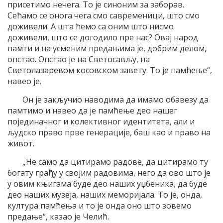
присетимо нечега. То је синоним за заборав.
Сећамо се онога чега смо савременици, што смо
доживели. А шта ћемо са оним што нисмо
доживели, што се догодило пре нас? Овај народ
памти и на усменим предањима је, добрим делом,
опстао. Опстао је на Светосављу, на
Светолазаревом косовском завету. То је памћење“,
навео је.
Он је закључио наводима да имамо обавезу да
памтимо и навео да је памћење део нашег
појединачног и колективног идентитета, али и
људско право прве генерације, баш као и право на
живот.
„Не само да цитирамо радове, да цитирамо ту
богату грађу у својим радовима, него да ово што је
у овим књигама буде део наших уџбеника, да буде
део наших музеја, наших меморијала. То је, онда,
култура памћења и то је онда оно што зовемо
предање“, казао је Челић.