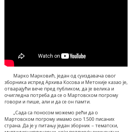
Марко Марковић, један од суиздавача овог
зборника испред Архива Косова и Метохије казао је,
отварајући вече пред публиком, да је велика и
очигледна потреба да се о Мартовском погрому
говори и пише, али и да се он памти.
„Сада са поносом можемо рећи да о
Мартовском погрому имамо око 1.500 писаних
страна. Да је у питању један зборник – тематски,