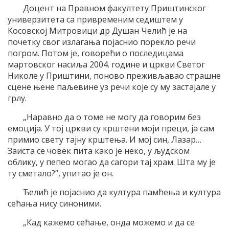
Доцент на Правном факултету Приштинског
универзитета са привременим седиштем у
Косовској Митровици др Душан Челић је на
почетку свог излагања појаснио порекло речи
погром. Потом је, говорећи о последицама
мартовског насиља 2004. године и цркви Светог
Николе у Приштини, поново преживљавао страшне
сцене њене паљевине уз речи које су му застајале у
грлу.
„Наравно да о томе не могу да говорим без
емоција. У тој цркви су крштени моји преци, ја сам
примио свету тајну крштења. И мој син, Лазар…
Заиста се човек пита како је неко, у људском
облику, у пепео могао да сагори тај храм. Шта му је
ту сметало?“, упитао је он.
Ћелић је појаснио да култура памћења и култура
сећања нису синоними.
„Кад кажемо сећање, онда можемо и да се