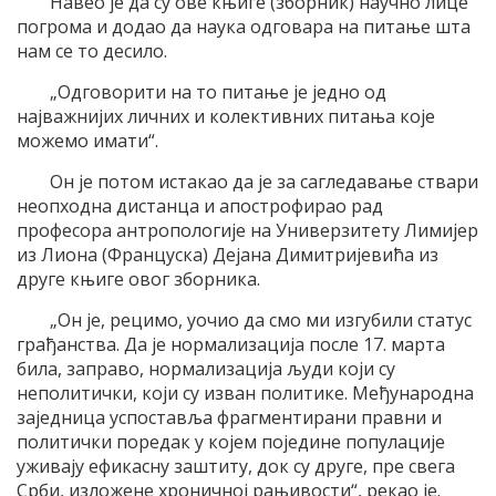
Навео је да су ове књиге (зборник) научно лице
погрома и додао да наука одговара на питање шта
нам се то десило.
„Одговорити на то питање је једно од
најважнијих личних и колективних питања које
можемо имати“.
Он је потом истакао да је за сагледавање ствари
неопходна дистанца и апострофирао рад
професора антропологије на Универзитету Лимијер
из Лиона (Француска) Дејана Димитријевића из
друге књиге овог зборника.
„Он је, рецимо, уочио да смо ми изгубили статус
грађанства. Да је нормализација после 17. марта
била, заправо, нормализација људи који су
неполитички, који су изван политике. Међународна
заједница успоставља фрагментирани правни и
политички поредак у којем поједине популације
уживају ефикасну заштиту, док су друге, пре свега
Срби, изложене хроничној рањивости“, рекао је.