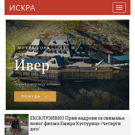
ИСКРА
Навига
ЕКСКЛУЗИВНО Први кадрови са снимања
новог филма Емира Кустурице /четврти
део/