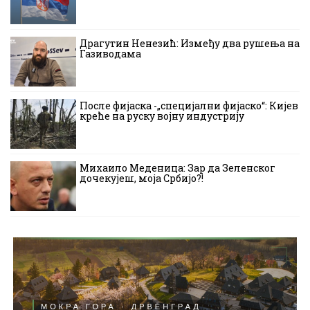
Драгутин Ненезић: Између два рушења на
Газиводама
После фијаска -„специјални фијаско“: Кијев
креће на руску војну индустрију
Михаило Меденица: Зар да Зеленског
дочекујеш, моја Србијо?!