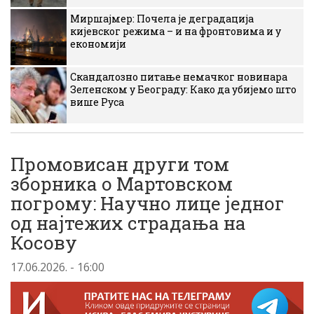
Миршајмер: Почела је деградација
кијевског режима – и на фронтовима и у
економији
Скандалозно питање немачког новинара
Зеленском у Београду: Како да убијемо што
више Руса
Промовисан други том
зборника о Мартовском
погрому: Научно лице једног
од најтежих страдања на
Косову
17.06.2026. - 16:00