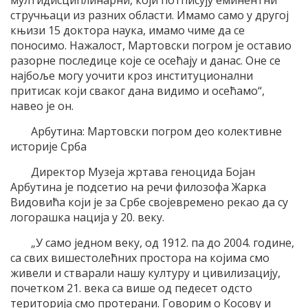
мултидисциплинарни, који потписују еминентни
стручњаци из разних области. Имамо само у другој
књизи 15 доктора наука, имамо чиме да се
поносимо. Нажалост, Мартовски погром је оставио
разорне последице које се осећају и данас. Оне се
најбоље могу уочити кроз институционални
притисак који сваког дана видимо и осећамо“,
навео је он.
Арбутина: Мартовски погром део колективне
историје Срба
Директор Музеја жртава геноцида Бојан
Арбутина је подсетио на речи филозофа Жарка
Видовића који је за Србе својевремено рекао да су
логорашка нација у 20. веку.
„У само једном веку, од 1912. па до 2004. године,
са свих вишестолећних простора на којима смо
живели и стварали нашу културу и цивилизацију,
почетком 21. века са више од педесет одсто
територија смо протерани. Говорим о Косову и