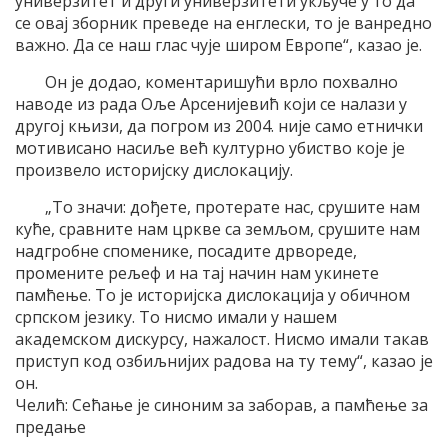
универзитет и други универзитети укључе у то да
се овај зборник преведе на енглески, то је ванредно
важно. Да се наш глас чује широм Европе“, казао је.
Он је додао, коментаришући врло похвално
наводе из рада Оље Арсенијевић који се налази у
другој књизи, да погром из 2004. није само етнички
мотивисано насиље већ културно убиство које је
произвело историјску дислокацију.
„То значи: дођете, протерате нас, срушите нам
куће, сравните нам цркве са земљом, срушите нам
надгробне споменике, посадите дрвореде,
промените рељеф и на тај начин нам укинете
памћење. То је историјска дислокација у обичном
српском језику. То нисмо имали у нашем
академском дискурсу, нажалост. Нисмо имали такав
приступ код озбиљнијих радова на ту тему“, казао је
он.
Челић: Сећање је синоним за заборав, а памћење за
предање