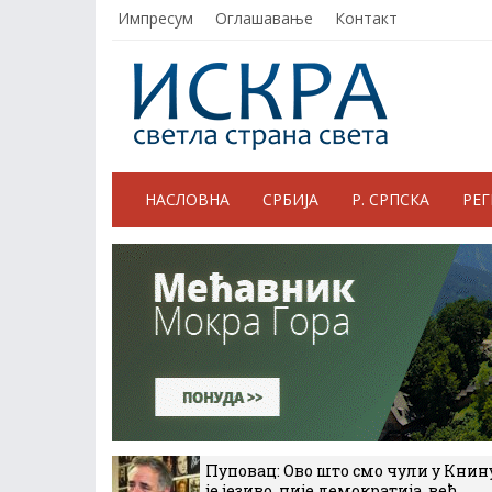
Импресум
Оглашавање
Контакт
НАСЛОВНА
СРБИЈА
Р. СРПСКА
РЕ
Пуповац: Ово што смо чули у Книн
је језиво, није демократија, већ