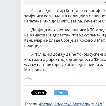
Ф
Главна дирекција Косовске полицијске 
замјеника команданта полиције у сјеверно
капетана Милију Милошевића, речено је Ср
Двојица високих званичника КПС-а заду
на 48 часова, а директан повод суспензиј
Канцеларије Владе Србије за Косово и Мето
полицији.
У полицији додају да ће током суспензи
и истрага о директној одговорности Живко
уласку на територију Косова дозволили да 
Митровици.
РТРС
Тагови:
Косово
,
Косовска Митровица
,
КПЦ