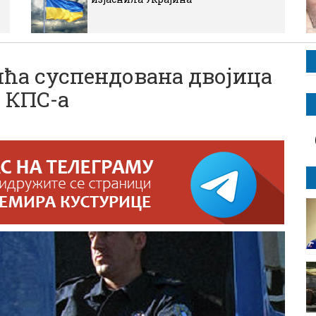
ћа суспендована двојица
 КПС-а