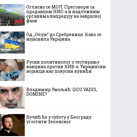
Огласио се МОЛ: Преговори са
продавцем НИС-а и надлежним
органима напредују ка завршној
фази
Од „Олује“ до Сребренице: Како се
изјаснила Украјина
Руски политиколог о тестирању
вакцина против ХИВ-а: Украјински
војници као покусни кунићи
Владимир Умељић: QUO VADIS,
DOMINE?
Вучић ће у суботу у Београду
угостити Зеленског