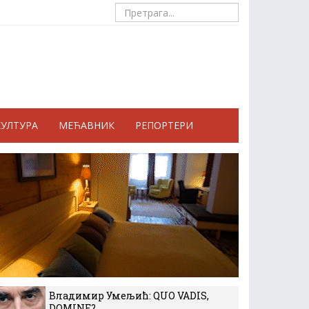
КУЛТУРА
МЕЋАВНИК
РЕПОРТЕРИ
Владимир Умељић: QUO VADIS,
DOMINE?