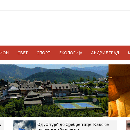
ГИОН
СВЕТ
СПОРТ
ЕКОЛОГИЈА
АНДРИЋГРАД
у
Од „Олује“ до Сребренице: Како се
изјаснила Украјина