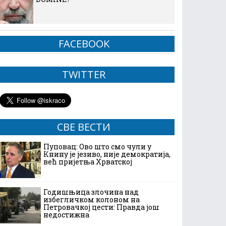
FACEBOOK
TWITTER
СВЕ ВЕСТИ
Пуповац: Ово што смо чули у
Книну је језиво, није демократија,
већ пријетња Хрватској
Годишњица злочина над
избегличком колоном на
Петровачкој цести: Правда још
недостижна