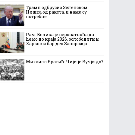
Трамп одбрусио Зеленском:
Ништа од ракета, и нама су
потребне
Рам: Велика је вероватноћа да
ћемо до краја 2026. ослободити и
Харков и бар део Запорожја
Михаило Братић: Чији је Вучји до?