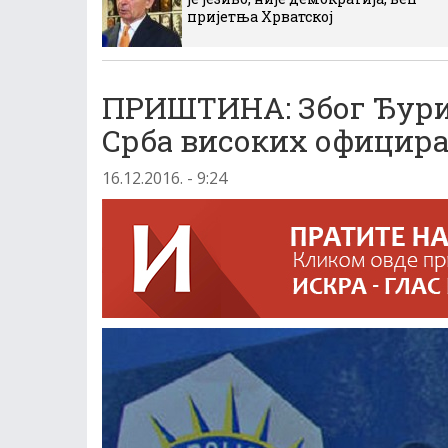
пријетња Хрватској
ПРИШТИНА: Због Ђури
Срба високих официра
16.12.2016. - 9:24