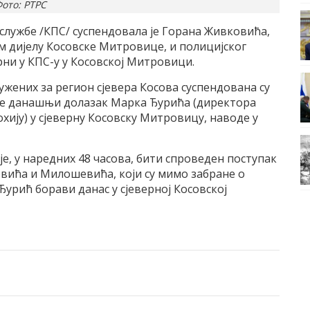
ото: РТРС
службе /КПС/ суспендовала је Горана Живковића,
м дијелу Косовске Митровице, и полицијског
ни у КПС-у у Косовској Митровици.
жених за регион сјевера Косова суспендована су
и је данашњи долазак Марка Ђурића (директора
хију) у сјеверну Косовску Митровицу, наводе у
је, у наредних 48 часова, бити спроведен поступак
вића и Милошевића, који су мимо забране о
Ђурић борави данас у сјеверној Косовској