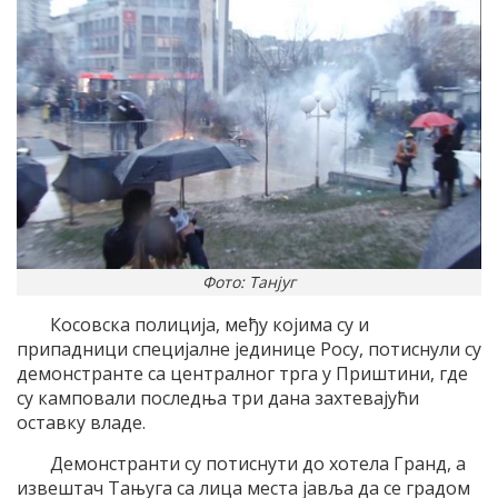
Фото: Танјуг
Косовска полиција, међу којима су и
припадници специјалне јединице Росу, потиснули су
демонстранте са централног трга у Приштини, где
су камповали последња три дана захтевајући
оставку владе.
Демонстранти су потиснути до хотела Гранд, а
извештач Тањуга са лица места јавља да се градом