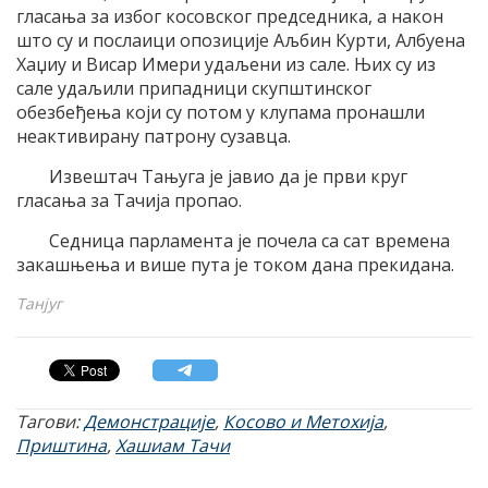
гласања за избог косовског председника, а након
што су и послаици опозиције Аљбин Курти, Албуена
Хаџиу и Висар Имери удаљени из сале. Њих су из
сале удаљили припадници скупштинског
обезбеђења који су потом у клупама пронашли
неактивирану патрону сузавца.
Извештач Тањуга је јавио да је први круг
гласања за Тачија пропао.
Седница парламента је почела са сат времена
закашњења и више пута је током дана прекидана.
Танјуг
Тагови:
Демонстрације
,
Косово и Метохија
,
Приштина
,
Хашиам Тачи