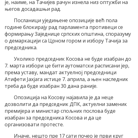
је, наиме, на Тачијев рачун изнела низ оптужби на
његов досадашњи рад.
Посланици уједињене опозиције већ пола
године блокирају рад парламента противеци се
формирању Заједнице српских општина, споразуму
о демаркацији са Црном гором и избору Тачија за
председника.
Уколико председник Косова не буде изабран до
7. марта избори це бити аутоматски расписани јер,
према уставу, мандат актуелној председници
Атифети Јахјага истице 7. априла, а њен наследник
треба да буде изабран 30 дана раније.
Опозиција на Косову најавила је да неце
дозволити да председник ДПК, актуелни заменик
премијера и министар спољних послова буде
изабран за председника Косова и да це
организовати протесте.
Иначе, нешто пре 17 сати почео је први круг