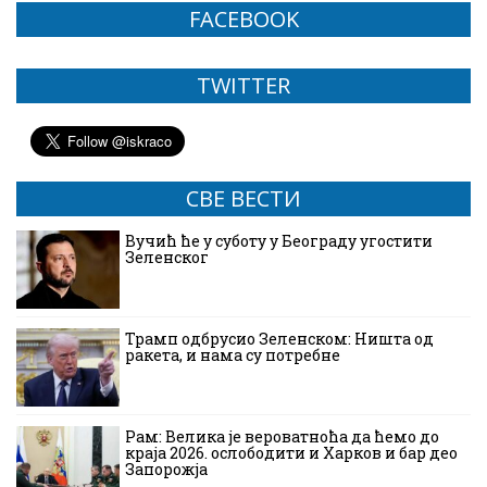
FACEBOOK
TWITTER
СВЕ ВЕСТИ
Вучић ће у суботу у Београду угостити
Зеленског
Трамп одбрусио Зеленском: Ништа од
ракета, и нама су потребне
Рам: Велика је вероватноћа да ћемо до
краја 2026. ослободити и Харков и бар део
Запорожја