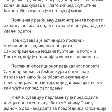
количинима сузавца. Плато испред скупштине
Косова због сузавца је у потпуној магли.
Полиција у разбијању демонстраната користи
оклопна возила и водене топове и покушава да их
удаљи одатле.
Први сузавац је активирао посланик
опозиционог радикалног покрета
Самоопредељење Исмаил Куртеши, а потом и
Пантина, коју је полиција извела из парламента..
Посланик опозиционог радикалног покрета
Самоопредељења Аљбин Курти напустио је
парламент како би се обратио окупљеним
присталицама опозиције, који данима протестују
кампујући испред овог здања.
Иначе, сузавцу у парламенту је предходила
двоцасовна жестока дебата о Хашиму Тачију,
једном о два кандидата за председника. Опозиција