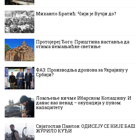
Михаило Братић: Чији је Вучји до?
Протојереј Ђого: Приштина наставља да
отима немањићке светиње
ФАЗ: Производња дронова за Украјину у
Србији?
Ломљење кичме Ибарском Колашину: И
данас као некад – окупација у пуном
капацитету
Свјатослав Павлов: ОДИСЕЈУ СЕ НИЈЕ БАШ
ЖУРИЛО КУЋИ