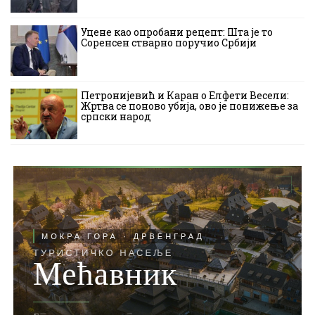
Уцене као опробани рецепт: Шта је то
Соренсен стварно поручио Србији
Петронијевић и Каран о Елфети Весели:
Жртва се поново убија, ово је понижење за
српски народ