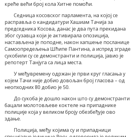
креће већи број кола Хитне помоћи.
Седница косовског парламента, на којој се
расправља о кандидатури Хашиам Тачија за
председника Косова, данас је два пута прекидана
због сузавца који је активирала опозиција,
настављена је поподне, након хапшење посланице
Самоопредељења Шћипе Пантина, а испред зграде
сукобили су се демонстранти и полиција, јавио је
репотерт Танјуга са лица места.
У међувремену одржан је први круг гласања у
којем Тачи није добио довољан број гласова – од
неопходних 80 добио је 50.
До сукоба је дошло након што су демонстранти
бацали молотовљеве коктеле на припаднике
полиције која у великом броју обезбеђује ово
здање.
Полиција, међу којима су и припадници
специјалне јединице Росу, одговорила је великим