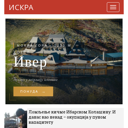
ИСКРА
Навига
Ломљење кичме Ибарском Колашину: И
данас као некад – окупација у пуном
капацитету