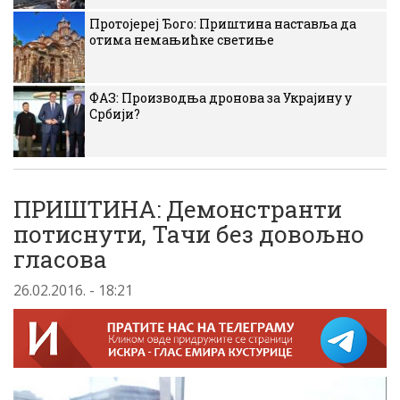
Протојереј Ђого: Приштина наставља да
отима немањићке светиње
ФАЗ: Производња дронова за Украјину у
Србији?
ПРИШТИНА: Демонстранти
потиснути, Тачи без довољно
гласова
26.02.2016. - 18:21