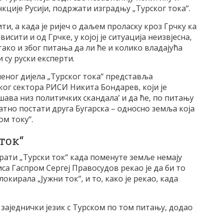
анкције Русији, подржати изградњу „Турског тока“.
ити, а када је ријеч о даљем проласку кроз Грчку ка
сити и од Грчке, у којој је ситуација неизвјесна,
тако и због питања да ли ће и колико владајућа
 су руски експерти.
неног дијела „Турског тока“ представља
ког сектора РИСИ Никита Бондарев, који је
шава низ политичких скандала’ и да ће, по питању
атно постати друга Бугарска – односно земља која
ом току“.
ток“
рати „Турски ток“ када поменуте земље немају
са Гаспром Сергеј Правосудов рекао је да би то
локирала „Јужни ток“, и то, како је рекао, када
 заједнички језик с Турском по том питању, додао