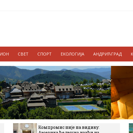
ГИОН
СВЕТ
СПОРТ
ЕКОЛОГИЈА
АНДРИЋГРАД
Компромис није на видику:
Америка ће тешко изаћи из