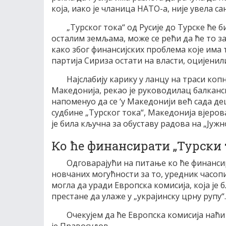
која, иако је чланица НАТО-а, није увела с
„Турског тока“ од Русије до Турске ће б
осталим земљама, може се рећи да ће то зави
како због финансијских проблема које има 
партија Сириза остати на власти, оцијенили
Најслабију карику у ланцу на траси коп
Македонија, рекао је руководилац балканс
напоменуо да се ‘у Македонији већ сада де
судбине „Турског тока“, Македонија вјеров
је била кључна за обуставу радова на „Јужн
Ко ће финансирати „Турски 
Одговарајући на питање ко ће финанси
новчаних могућности за то, уредник часопи
могла да уради Европска комисија, која је б
престане да улаже у „украјинску црну рупу“.
Oчекујем да ће Европска комисија наћи
је Правосудов.