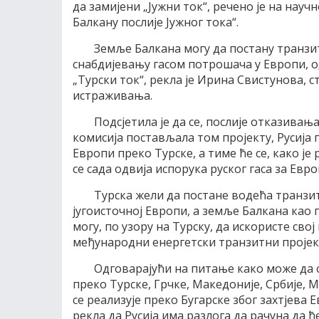
да замијени „Јужни ток“, речено је на науч
Балкану послије Јужног тока“.
Земље Балкана могу да постану транзи
снабдијевању гасом потрошача у Европи, о
„Турски ток“, рекла је Ирина Свистунова, 
истраживања.
Подсјетила је да се, послије отказивања
комисија постављала том пројекту, Русија 
Европи преко Турске, а тиме ће се, како је
се сада одвија испорука руског гаса за Евро
Tурска жели да постане водећа транзи
југоисточној Европи, а земље Балкана као
могу, по узору на Турску, да искористе свој
међународни енергетски транзитни пројека
Одговарајући на питање како може да с
преко Турске, Грчке, Македоније, Србије, М
се реализује преко Бугарске због захтјева 
рекла да Русија има разлога да рачуна да ћ