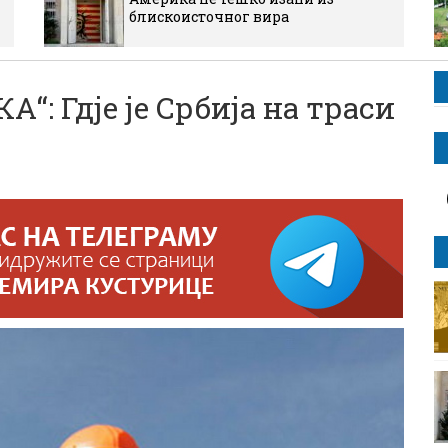
блискоисточног вира
: Гдје је Србија на траси