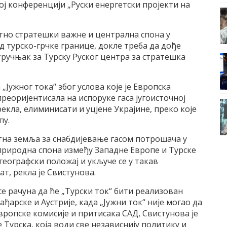
ној конференцији „Руски енергетски пројекти на
тно стратешки важне и централна спона у
д турско-грчке границе, докле треба да дође
стручњак за Турску Руског центра за стратешка
 „Јужног тока“ због услова које је Европска
преоријентисала на испоруке гаса југоисточној
 рекла, елиминисати и уцјене Украјине, преко које
пу.
тна земља за снабдијевање гасом потрошача у
 природна спона између Западне Европе и Турске
 географски положај и укључе се у такав
т, рекла је Свистунова.
е рачуна да ће „Турски ток“ бити реализован
ађарске и Аустрије, када „Јужни ток“ није могао да
Европске комисије и притисака САД, Свистунова је
е Турска, која води све независнију политику и