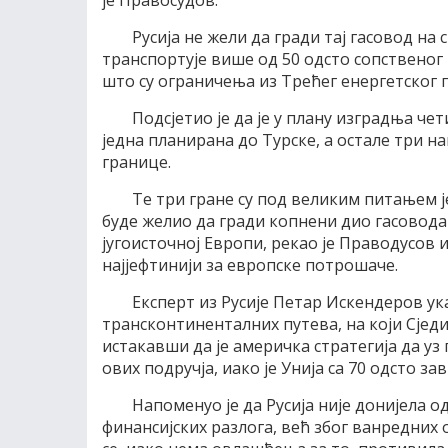
Русија не жели да гради тај гасовод на 
транспортује више од 50 одсто сопственог 
што су ограничења из Трећег енергетског п
Подсјетио је да је у плану изградња чет
једна планирана до Турске, а остале три н
границе.
Те три гране су под великим питањем је
буде желио да гради копнени дио гасовода
југоисточној Европи, рекао је Праводусов и 
најјефтинији за европске потрошаче.
Експерт из Русије Петар Искендеров ука
трансконтиненталних путева, на који Сјед
истакавши да је америчка стратегија да уз 
ових подручја, иако је Унија са 70 одсто за
Напоменуо је да Русија није донијела о
финансијских разлога, већ због ванредних