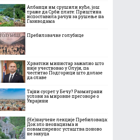
Албанци им срушили куће, још
траже да Срби плате: Приштина
испоставила рачун за рушење на
Газиводама
Пребиловачке голубице
Хрватски министар зажалио што
није учествовао у Олуји, па
честитао Подгорици што долазе
да славе
Тајни сусрет у Бечу? Разматрани
услови за мировне преговоре о
Украјини
(Не)научене лекције Пребиловаца:
Док зло неонацизма и
повампиреног усташтва поново
не закуца