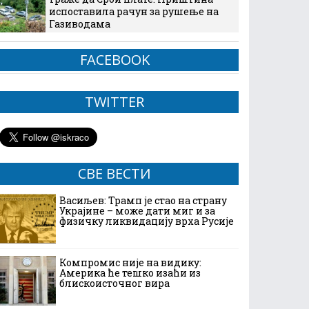
испоставила рачун за рушење на
Газиводама
FACEBOOK
TWITTER
СВЕ ВЕСТИ
Васиљев: Трамп је стао на страну
Украјине – може дати миг и за
физичку ликвидацију врха Русије
Компромис није на видику:
Америка ће тешко изаћи из
блискоисточног вира