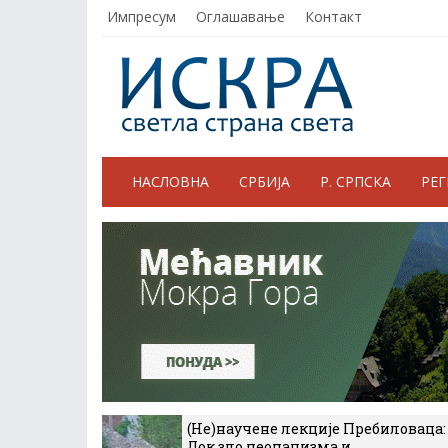
Импресум
Оглашавање
Контакт
НАСЛОВНА
СРБИЈА
Р. СРПСКА
РЕ
(Не)научене лекције Пребиловаца:
Док зло неонацизма и