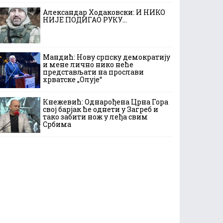
Александар Ходаковски: И НИКО
НИЈЕ ПОДИГАО РУКУ…
Мандић: Нову српску демократију
и мене лично нико неће
представљати на прослави
хрватске „Олује“
Кнежевић: Однарођена Црна Гора
свој барјак ће однети у Загреб и
тако забити нож у леђа свим
Србима