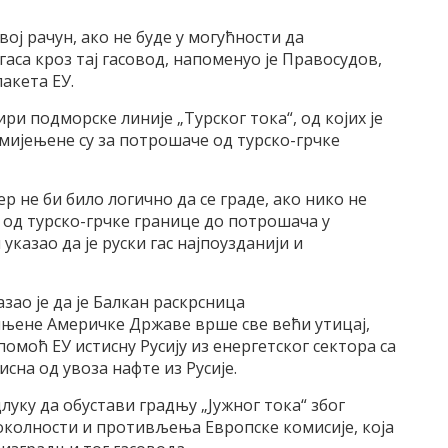
свој рачун, ако не буде у могућности да
гаса кроз тај гасовод, напоменуо је Правосудов,
акета ЕУ.
ири подморске линије „Турског тока“, од којих је
амијењене су за потрошаче од турско-грчке
р не би било логично да се граде, ако нико не
 од турско-грчке границе до потрошача у
указао да је руски гас најпоузданији и
зао је да је Балкан раскрсница
ињене Америчке Државе врше све већи утицај,
помоћ ЕУ истисну Русију из енергетског сектора са
висна од увоза нафте из Русије.
длуку да обустави градњу „Јужног тока“ због
 околности и противљења Европске комисије, која