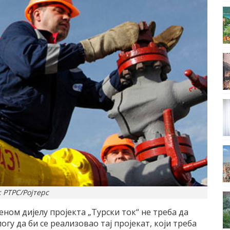
 РТРС/Ројтерс
еном дијелу пројекта „Турски ток“ не треба да
огу да би се реализовао тај пројекат, који треба