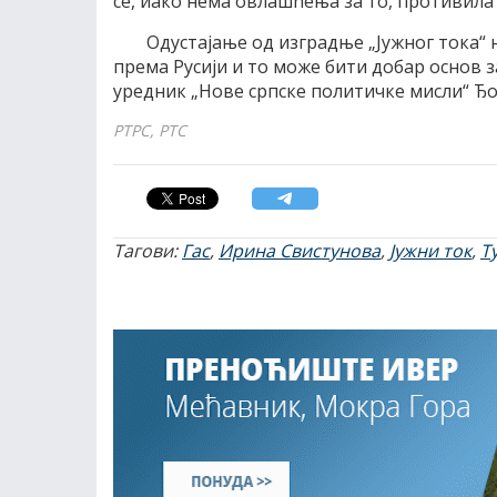
се, иако нема овлашћења за то, противила
Одустајање од изградње „Јужног тока
према Русији и то може бити добар основ з
уредник „Нове српске политичке мисли“ Ђ
РТРС, РТС
Тагови:
Гас
,
Ирина Свистунова
,
Јужни ток
,
Т