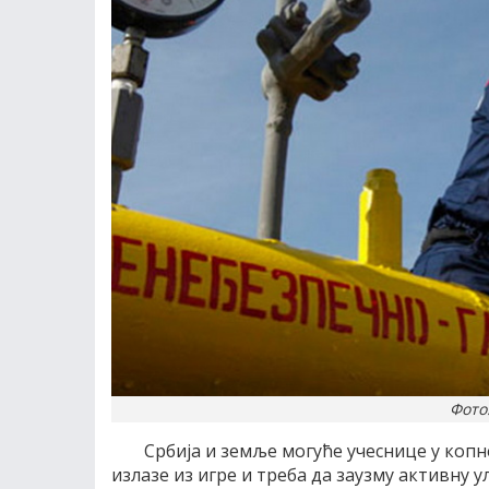
Фото:
Србија и земље могуће учеснице у копн
излазе из игре и треба да заузму активну ул