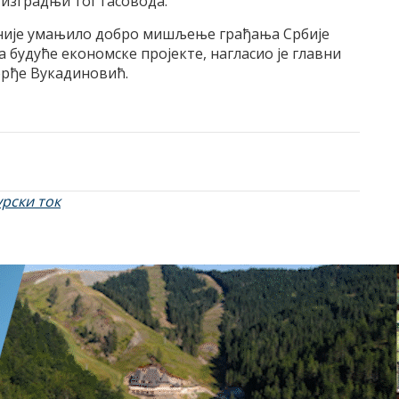
 изградњи тог гасовода.
“ није умањило добро мишљење грађања Србије
а будуће економске пројекте, нагласио је главни
орђе Вукадиновић.
урски ток