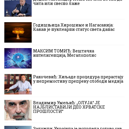
чита или свесно лаже
Годишњица Хирошиме и Нагасакија:
Какав је нуклеарни статус света данас
МАКСИМ ТОМИЋ: Вештачка
интелигенција, Мегалополис
Ракочевић: Хиљаде процедура прерастају
у непремостиву препреку слободи медија
Владимир Умељић: „ОЛУЈА“ ЈЕ
НАЈБЛИСТАВИЈИ ДЕО ХРВАТСКЕ
ПРОШЛОСТИ“
Залужни: Украјина је исцрпела готово сав