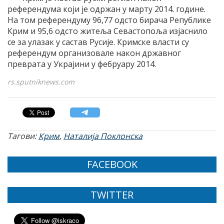
референдума који је одржан у марту 2014. године.
На том референдуму 96,77 одсто бирача Републике
Крим и 95,6 одсто житеља Севастопоља изјаснило
се за улазак у састав Русије. Кримске власти су
референдум организовале након државног
преврата у Украјини у фебруару 2014.
rs.sputniknews.com
Тагови:
Крим
,
Наталија Поклонска
FACEBOOK
TWITTER