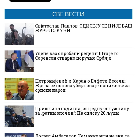
СВЕ ВЕСТИ
Свјатослав Павлов: ОДИСЕЈУ СЕ НИЈЕ БАШ
ЖУРИЛО КУЋИ
Уцене као опробани рецепт: Шта је то
Соренсен стварно поручио Србији
Петронијевић и Каран о Елфети Весели:
Жртва се поново убија, ово је понижење за
српски народ
Приштина подигла још једну оптужницу
за „ратни злочин“: На списку 20 људи
Додик: Амбасадор Немачке или не зна да