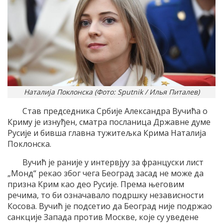
Наталија Поклонска (Фото: Sputnik / Илья Питалев)
Став председника Србије Александра Вучића о
Криму је изнуђен, сматра посланица Државне думе
Русије и бивша главна тужитељка Крима Наталија
Поклонска.
Вучић је раније у интервјуу за француски лист
„Монд“ рекао због чега Београд засад не може да
призна Крим као део Русије. Према његовим
речима, то би означавало подршку независности
Косова. Вучић је подсетио да Београд није подржао
санкције Запада против Москве, које су уведене