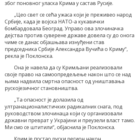
због поновног уласка Крима у састав Русије.
„Цео свет се сећа ужаса који је преживео народ
Србије, када је војска НАТО-а кукавички
бомбардовала Београд. Управо ова злочиначка
дејства против суверене државе довела су до онога
чиме се данас објашњава изнуђени став
председника Србије Александра Вучића о Криму“,
рекла је Поклонска.
Она је навела да су Кримљани реализовали
своје право на самоопредељење након што се над
њима надвила смртна опасност од уништавања
рускојезичног становништва.
„Та опасност је долазила од
ултранационалистичких радикалних снага, под
руководством злочинаца који су организовали
државни преврат у Украјини и преузели власт тамо.
Ми смо се штитили“, објаснила је Поклонска.
Крим је постао руски регион након