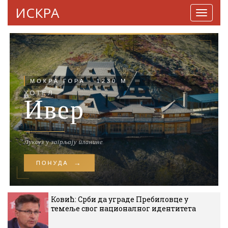
ИСКРА
Навига
Ковић: Срби да уграде Пребиловце у
темеље свог националног идентитета