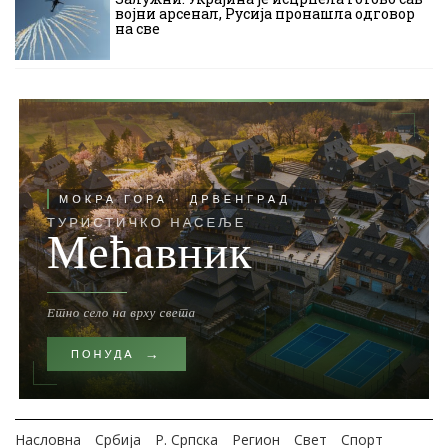
војни арсенал, Русија пронашла одговор
на све
Насловна
Србија
Р. Српска
Регион
Свет
Спорт