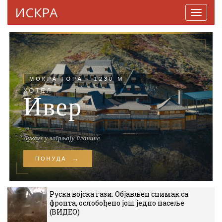
ИСКРА
Навига
Руска војска гази: Објављен снимак са
фронта, ослобођено још једно насеље
(ВИДЕО)