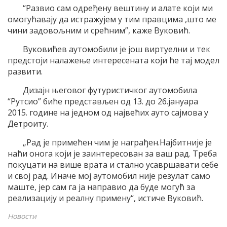
“Развио сам одређену вештину и алате који ми
омогућавају да истражујем у тим правцима ,што ме
чини задовољним и срећним”, каже Вуковић.
Вуковићев аутомобили је још виртуелни и тек
предстоји налажење интересената који ће тај модел
развити.
Дизајн његовог футуристичког аутомобила
“Рутсио” биће представљен од 13. до 26.јануара
2015. године на једном од највећих ауто сајмова у
Детроиту.
„Рад је примећен чим је награђен.Најбитније је
наћи онога који је заинтересован за ваш рад. Треба
покуцати на више врата и стално усавршавати себе
и свој рад. Иначе мој аутомобил није резулат само
маште, јер сам га ја направио да буде могућ за
реализацију и реалну примену“, истиче Вуковић.
Новости