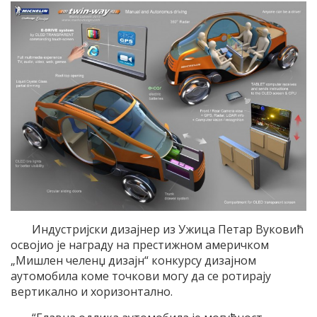
Индустријски дизајнер из Ужица Петар Вуковић
освојио је награду на престижном америчком
„Мишлен челенџ дизајн“ конкурсу дизајном
аутомобила коме точкови могу да се ротирају
вертикално и хоризонтално.