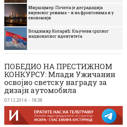
Миршајмер: Почела је деградација
кијевског режима – и на фронтовима и у
економији
Владимир Коларић: Кључеви српског
националног идентитета
ПОБЕДИО НА ПРЕСТИЖНОМ
КОНКУРСУ: Млади Ужичанин
освојио светску награду за
дизајн аутомобила
07.12.2014. - 18:38