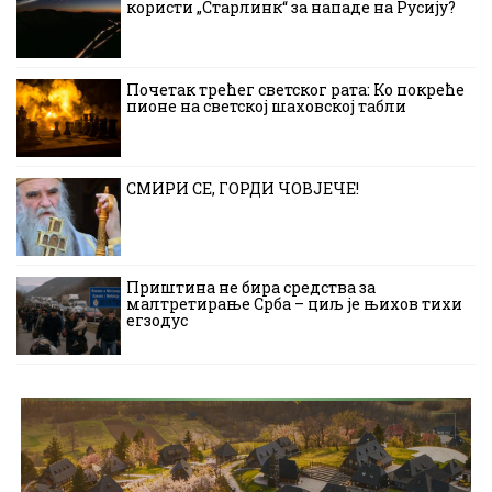
користи „Старлинк“ за нападе на Русију?
Почетак трећег светског рата: Ко покреће
пионе на светској шаховској табли
СМИРИ СЕ, ГОРДИ ЧОВЈЕЧЕ!
Приштина не бира средства за
малтретирање Срба – циљ је њихов тихи
егзодус