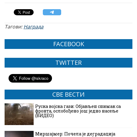
Тагови:
Награда
FACEBOOK
TWITTER
СВЕ ВЕСТИ
Руска војска гази: Објављен снимак са
фронта, ослобођено још једно насеље
(ВИДЕО)
Миршајмер: Почела је деградација