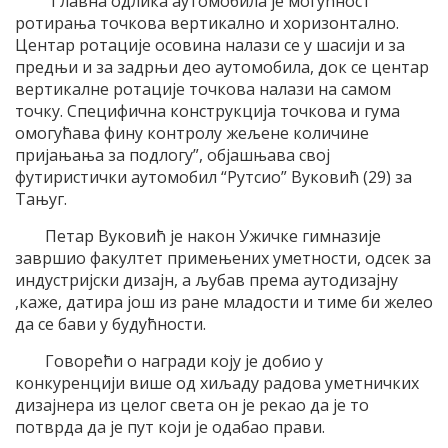
“Главна одлика аутомобила је могућност
ротирања точкова вертикално и хоризонтално.
Центар ротације осовина налази се у шасији и за
предњи и за задрњи део аутомобила, док се центар
вертикалне ротације точкова налази на самом
точку. Специфична конструкција точкова и гума
омогућава фину контролу жељене количине
пријањања за подлогу”, објашњава свој
футиристички аутомобил “Рутсио” Вуковић (29) за
Тањуг.
Петар Вуковић је након Ужичке гимназије
завршио факултет примењених уметности, одсек за
индустријски дизајн, а љубав према аутодизајну
,каже, датира још из ране младости и тиме би желео
да се бави у будућности.
Говорећи о награди коју је добио у
конкуренцији више од хиљаду радова уметничких
дизајнера из целог света он је рекао да је то
потврда да је пут који је одабао прави.