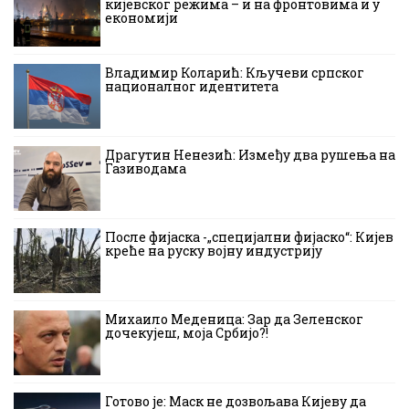
кијевског режима – и на фронтовима и у
економији
Владимир Коларић: Кључеви српског
националног идентитета
Драгутин Ненезић: Између два рушења на
Газиводама
После фијаска -„специјални фијаско“: Кијев
креће на руску војну индустрију
Михаило Меденица: Зар да Зеленског
дочекујеш, моја Србијо?!
Готово је: Маск не дозвољава Кијеву да