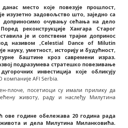
 данас место које повезује прошлост,
је изузетно задовољство што, заједно са
 доприносимо очувању сећања на дело
Поред реконструкције Хангара Старог
ставила је и сопствени трајни допринос
 под називом
„
Celestial
Dance
of
Milutin
је науку, уметност, историју и будућност,
лтурне баштине кроз савремени израз.
азвој подразумева стратешко повезивање
дугорочних инвестиција које обликују
O
компаније
AFI Serbia
.
ен-плоче, посетиоци су имали прилику да
већену животу, раду и наслеђу Милутина
 ове године обележава 20 година рада
 живота и дела Милутина Миланковића.