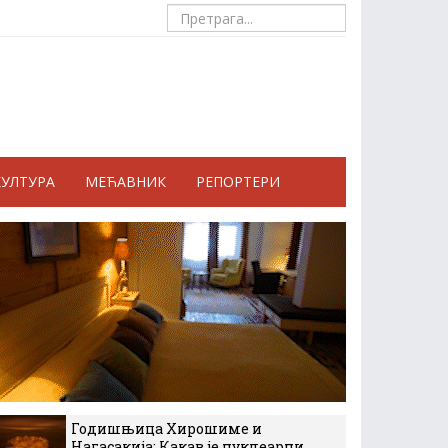
КУЛТУРА
МЕЋАВНИК
РЕПОРТЕРИ
Годишњица Хирошиме и
Нагасакија: Какав је нуклеарни