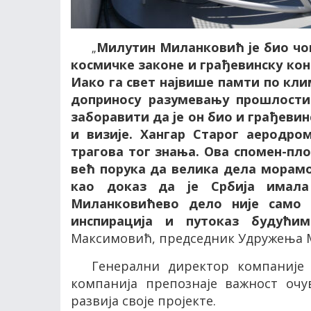
Милутин Миланковић је био чов
„
космичке законе и грађевинску конс
Иако га свет највише памти по кл
доприносу разумевању прошлости
заборавити да је он био и грађеви
и визије. Хангар Старог аеродро
трагова тог знања. Ова спомен-пло
већ порука да велика дела морам
као доказ да је Србија имала
Миланковићево дело није само 
инспирација и путоказ будућим
Максимовић, председник Удружења 
Генерални директор компаниј
компанија препознаје важност очу
развија своје пројекте.