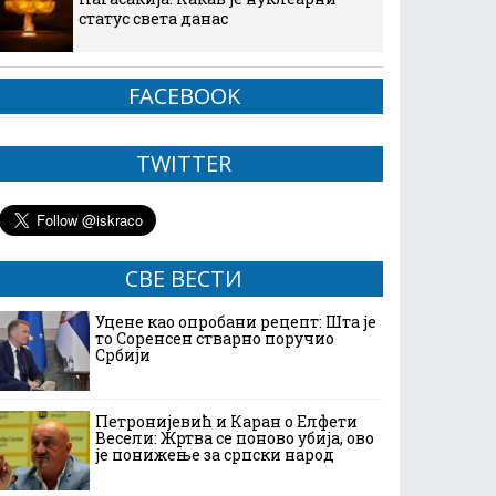
статус света данас
FACEBOOK
TWITTER
СВЕ ВЕСТИ
Уцене као опробани рецепт: Шта је
то Соренсен стварно поручио
Србији
Петронијевић и Каран о Елфети
Весели: Жртва се поново убија, ово
је понижење за српски народ