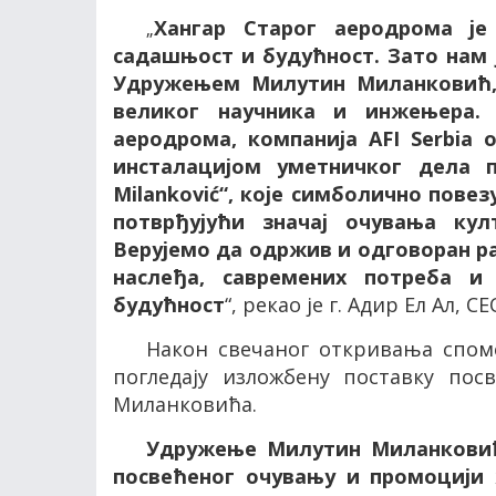
Хангар Старог аеродрома је
„
садашњост и будућност. Зато нам 
Удружењем Милутин Миланковић,
великог научника и инжењера. 
аеродрома, компанија
AFI
Serbia
о
инсталацијом уметничког дела
Milankovi
ć
“, које симболично повезу
потврђујући значај очувања ку
Верујемо да одржив и одговоран р
наслеђа, савремених потреба и 
будућност
“, рекао је г. Адир Ел Ал,
CE
Након свечаног откривања спом
погледају изложбену поставку пос
Миланковића.
Удружење Милутин Миланковић
посвећеног очувању и промоцији