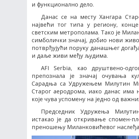
и функционално дело.
Данас се на месту Хангара Ста
највећи тог типа у региону, конце
светским метрополама. Тако је Милан
симболички значај, добио нови живо
потврђујући поруку данашњег догађај
и даље живи међу људима.
AFI Serbia
, као друштвено-одго
препознала је значај очувања ку
Сарадња са Удружењем Милутин Ми
Старог аеродрома, иако данас има н
које чува успомену на једно од важн
Председник Удружења Милути
истакао је да откривање спомен-п
преношењу Миланковићевог наслеђа