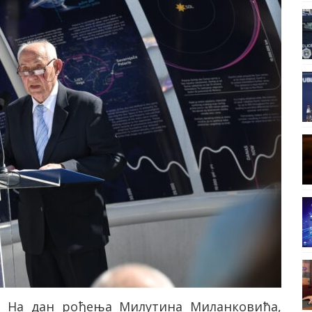
 На дан рођења Милутина Миланковића,