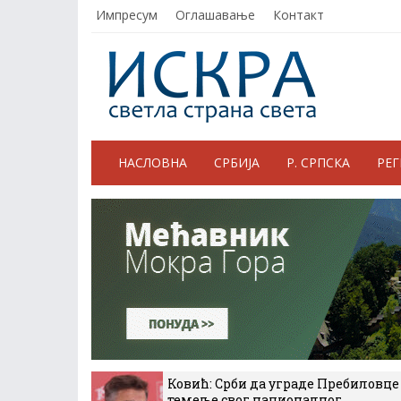
Импресум
Оглашавање
Контакт
НАСЛОВНА
СРБИЈА
Р. СРПСКА
РЕ
Ковић: Срби да уграде Пребиловце
темеље свог националног