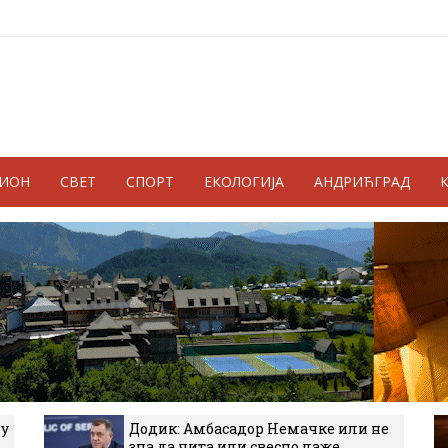
ГИОН
СВЕТ
СПОРТ
ЕКОЛОГИЈА
АНДРИЋГРАД
 у
Додик: Амбасадор Немачке или не
зна да чита или свесно лаже