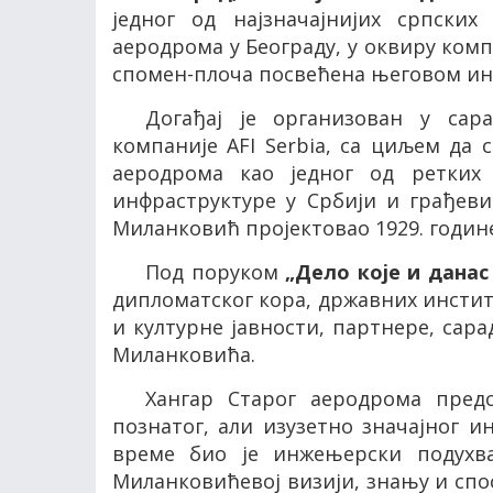
једног од најзначајнијих српских
аеродрома у Београду, у оквиру ком
спомен-плоча посвећена његовом ин
Догађај је организован у са
компаније
AFI Serbia
, са циљем да с
аеродрома као једног од ретких
инфраструктуре у Србији и грађеви
Миланковић пројектовао 1929. годин
Под поруком
„Дело које и данас
дипломатског кора, државних институ
и културне јавности, партнере, сар
Миланковића.
Хангар Старог аеродрома пред
познатог, али изузетно значајног и
време био је инжењерски подухва
Миланковићевој визији, знању и спо