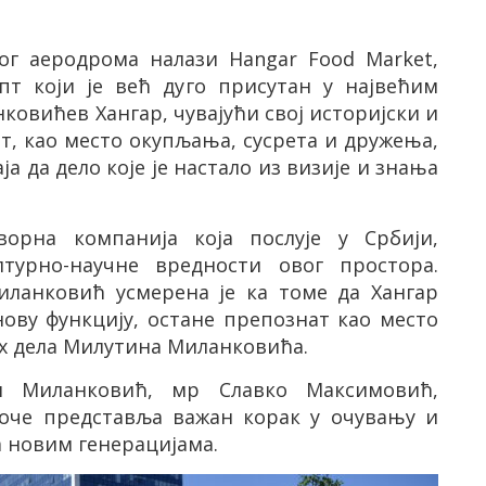
рог аеродрома налази
Hangar Food Market
,
пт који је већ дуго присутан у највећим
ковићев Хангар, чувајући свој историјски и
т, као место окупљања, сусрета и дружења,
а да дело које је настало из визије и знања
ворна компанија која послује у Србији,
лтурно-научне вредности овог простора.
ланковић усмерена је ка томе да Хангар
ову функцију, остане препознат као место
их дела Милутина Миланковића.
н Миланковић, мр Славко Максимовић,
лоче представља важан корак у очувању и
 новим генерацијама.