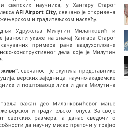
 и светских научника, у Хангару Старог
плекса
AFI
Airport
City
,
свечано је откривена
жењерском и градитељском наслеђу.
радњи Удружења Милутин Миланковић и
е јавности укаже на значај Хангара Старог
 сачуваних примера ране ваздухопловне
нско-конструктивног дела које је Милутин
е.
 живи“
, свечаност је окупила представнике
ција, верских заједница, научно-академске
аднике и поштоваоце лика и дела Милутина
ставља важан део Миланковићевог мање
нжењерског и градитељског опуса. За своје
т светских размера, а данас сведочи о
собности да научну мисао преточи у трајно