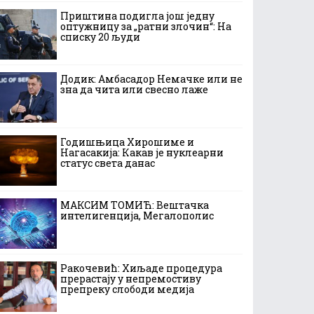
Приштина подигла још једну
оптужницу за „ратни злочин“: На
списку 20 људи
Додик: Амбасадор Немачке или не
зна да чита или свесно лаже
Годишњица Хирошиме и
Нагасакија: Какав је нуклеарни
статус света данас
МАКСИМ ТОМИЋ: Вештачка
интелигенција, Мегалополис
Ракочевић: Хиљаде процедура
прерастају у непремостиву
препреку слободи медија