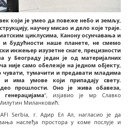
ек који је умео да повеже небо и земљу,
трукцију, научну мисао и дело које траје.
иматским циклусима, Канону осунчавања и
 и будућности наше планете, не смемо
нски инжењер изузетне снаге, прецизности
ма у Београду један је од материјалних
ча није само обележје на једном објекту,
о чувати, тумачити и предавати младима
 и има умове који припадају свету.
део прошлости. Оно је жива обавеза,
 генерацијама
“, изјавио је мр Славко
Милутин Миланковић.
е
AFI Serbia
, г. Адир Ел Ал, нагласио је да
вања наслеђа простора у коме послује и