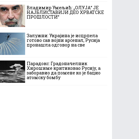
Владимир Умељић: „ОЛУЈА“ ЈЕ
НАЈБЛИСТАВИЈИ ДЕО ХРВАТСКЕ
ПРОШЛОСТИ“
Залужни: Украјина је исцрпела
готово сав војни арсенал, Русија
пронашла одговор на све
Парадокс: Градоначелник
Хирошиме критиковао Русију, а
заборавио да помене ко је бацио
атомску бомбу