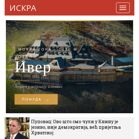
ИСКРА
Навига
Пуповац: Ово што смо чули у Книну је
језиво, није демократија, већ пријетња
Хрватској