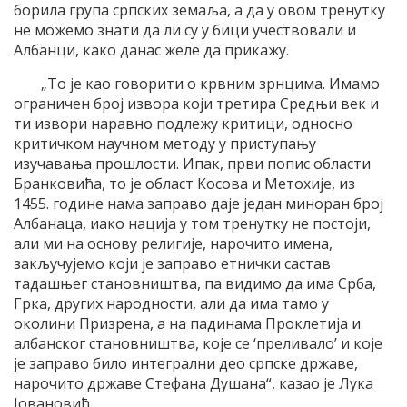
борила група српских земаља, а да у овом тренутку
не можемо знати да ли су у бици учествовали и
Албанци, како данас желе да прикажу.
„То је као говорити о крвним зрнцима. Имамо
ограничен број извора који третира Средњи век и
ти извори наравно подлежу критици, односно
критичком научном методу у приступању
изучавања прошлости. Ипак, први попис области
Бранковића, то је област Косова и Метохије, из
1455. године нама заправо даје један миноран број
Албанаца, иако нација у том тренутку не постоји,
али ми на основу религије, нарочито имена,
закључујемо који је заправо етнички састав
тадашњег становништва, па видимо да има Срба,
Грка, других народности, али да има тамо у
околини Призрена, а на падинама Проклетија и
албанског становништва, које се ‘преливало’ и које
је заправо било интегрални део српске државе,
нарочито државе Стефана Душана“, казао је Лука
Јовановић.