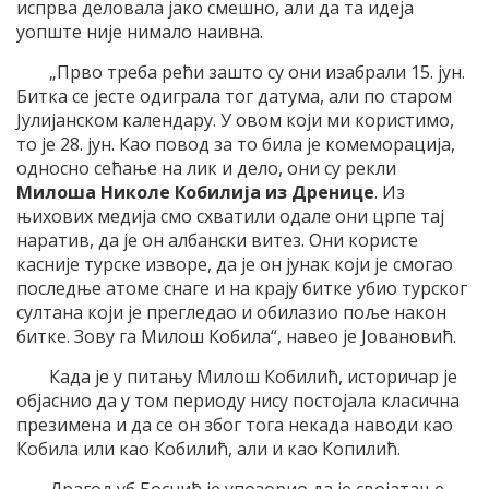
испрва деловала јако смешно, али да та идеја
уопште није нимало наивна.
„Прво треба рећи зашто су они изабрали 15. јун.
Битка се јесте одиграла тог датума, али по старом
Јулијанском календару. У овом који ми користимо,
то је 28. јун. Као повод за то била је комеморација,
односно сећање на лик и дело, они су рекли
Милоша Николе Кобилија из Дренице
. Из
њихових медија смо схватили одале они црпе тај
наратив, да је он албански витез. Они користе
касније турске изворе, да је он јунак који је смогао
последње атоме снаге и на крају битке убио турског
султана који је прегледао и обилазио поље након
битке. Зову га Милош Кобила“, навео је Јовановић.
Када је у питању Милош Кобилић, историчар је
објаснио да у том периоду нису постојала класична
презимена и да се он због тога некада наводи као
Кобила или као Кобилић, али и као Копилић.
Драгољуб Боснић је упозорио да је својатање