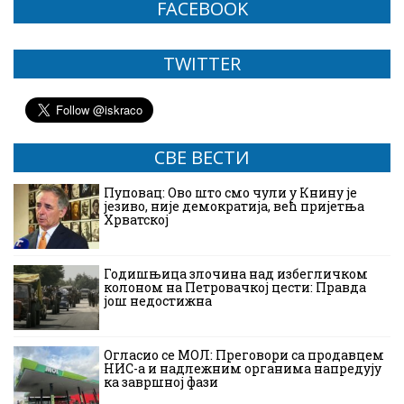
FACEBOOK
TWITTER
СВЕ ВЕСТИ
Пуповац: Ово што смо чули у Книну је
језиво, није демократија, већ пријетња
Хрватској
Годишњица злочина над избегличком
колоном на Петровачкој цести: Правда
још недостижна
Огласио се МОЛ: Преговори са продавцем
НИС-а и надлежним органима напредују
ка завршној фази