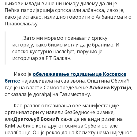
њихови млади више ни немају дилему да ли је
Пећка патријаршија српска или албанска, иако је,
како је истакао, излишно говорити о Албанцима и о
Православљу.
„Зато ми морамо познавати српску
историју, како бисмо могли да је бранимо. И
српско културно наслеђе“, поручио је
историчар за РТ Балкан.
Иако је
обележавање годишњице Косовске
битке
најављивала на сва звона, Општина Обилић,
где је на власти Самоопредељење
Аљбина Куртија
,
отказала је догађај на Газиместану.
Као разлог отказивања ове манифестације
организатори су навели безбедносне ризике,
али
Драгољуб Боснић
каже да не види ризик на
КиМ за било кога другог осим за Србе и остале
неалбанце. Он је рекао да на Космету нема ниједног