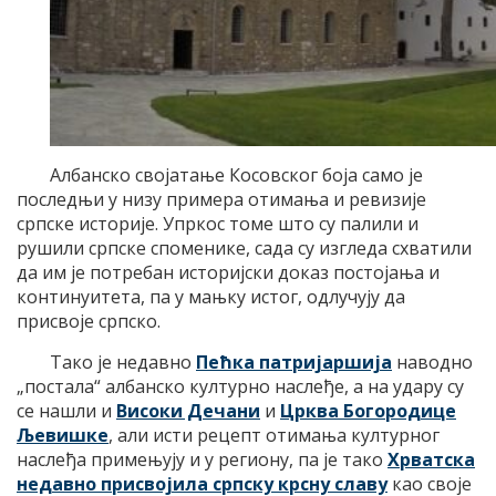
Албанско својатање Косовског боја само је
последњи у низу примера отимања и ревизије
српске историје. Упркос томе што су палили и
рушили српске споменике, сада су изгледа схватили
да им је потребан историјски доказ постојања и
континуитета, па у мањку истог, одлучују да
присвоје српско.
Тако је недавно
Пећка патријаршија
наводно
„постала“ албанско културно наслеђе, а на удару су
се нашли и
Високи Дечани
и
Црква Богородице
Љевишке
, али исти рецепт отимања културног
наслеђа примењују и у региону, па је тако
Хрватска
недавно присвојила српску крсну славу
као своје