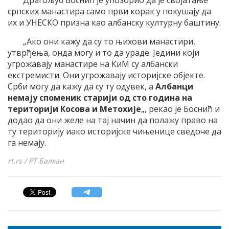
српских манастира само први корак у покушају да
их и УНЕСКО призна као албанску културну баштину.
„Ако они кажу да су то њихови манастири,
утврђења, онда могу и то да ураде. Једини који
угрожавају манастире на КиМ су албански
екстремисти. Они угрожавају историјске објекте.
Срби могу да кажу да су ту одувек, а
Албанци
немају споменик старији од сто година на
територији Косова и Метохије
„, рекао је Боснић и
додао да они желе на тај начин да полажу право на
ту територију иако историјске чињенице сведоче да
га немају.
rt.rs / РТ Балкан