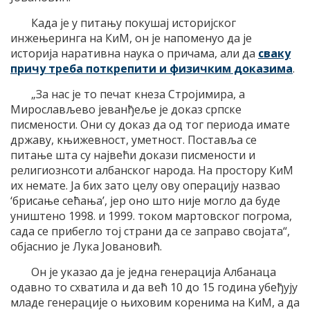
Када је у питању покушај историјског
инжењеринга на КиМ, он је напоменуо да је
историја наративна наука о причама, али да
сваку
причу треба поткрепити и физичким доказима
.
„За нас је то печат кнеза Стројимира, а
Мирослављево јеванђеље је доказ српске
писмености. Они су доказ да од тог периода имате
државу, књижевност, уметност. Поставља се
питање шта су највећи докази писмености и
религиознсоти албанског народа. На простору КиМ
их немате. Ја бих зато целу ову операцију назвао
‘брисање сећања’, јер оно што није могло да буде
уништено 1998. и 1999. током мартовског погрома,
сада се прибегло тој страни да се заправо својата“,
објаснио је Лука Јовановић.
Он је указао да је једна генерација Албанаца
одавно то схватила и да већ 10 до 15 година убеђују
младе генерације о њиховим коренима на КиМ, а да