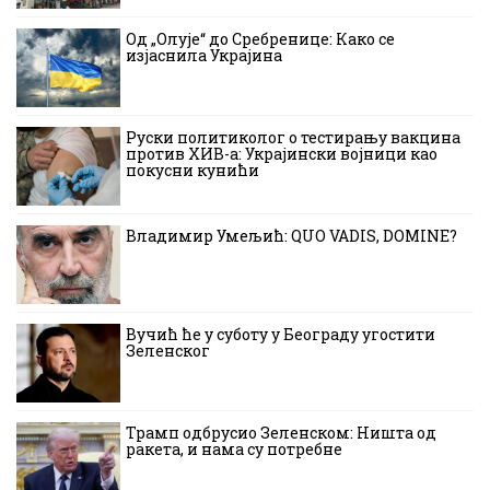
Од „Олује“ до Сребренице: Како се
изјаснила Украјина
Руски политиколог о тестирању вакцина
против ХИВ-а: Украјински војници као
покусни кунићи
Владимир Умељић: QUO VADIS, DOMINE?
Вучић ће у суботу у Београду угостити
Зеленског
Трамп одбрусио Зеленском: Ништа од
ракета, и нама су потребне