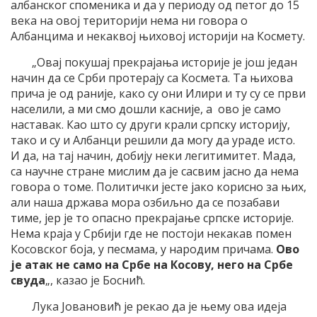
албанског споменика и да у периоду од петог до 15
века на овој територији нема ни говора о
Албанцима и некаквој њиховој историји на Космету.
„Овај покушај прекрајања историје је још један
начин да се Срби протерају са Космета. Та њихова
прича је од раније, како су они Илири и ту су се први
населили, а ми смо дошли касније, а ово је само
наставак. Као што су други крали српску историју,
тако и су и Албанци решили да могу да ураде исто.
И да, на тај начин, добију неки легитимитет. Мада,
са научне стране мислим да је сасвим јасно да нема
говора о томе. Политички јесте јако корисно за њих,
али наша држава мора озбиљно да се позабави
тиме, јер је то опасно прекрајање српске историје.
Нема краја у Србији где не постоји некакав помен
Косовског боја, у песмама, у народим причама.
Ово
је атак не само на Србе на Косову, него на Србе
свуда
„, казао је Боснић.
Лука Јовановић је рекао да је њему ова идеја