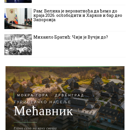
Рам: Велика је вероватноћа да ћемо до
краја 2026. ослободити и Харков и бар део
Запорожја
Михаило Братић: Чији је Вучји до?