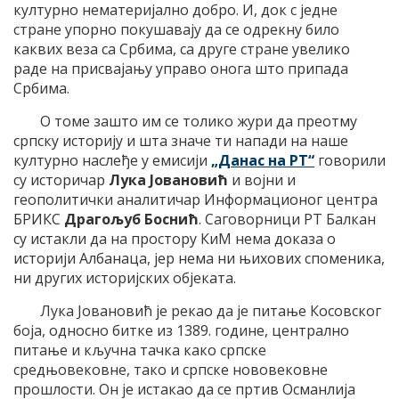
културно нематеријално добро. И, док с једне
стране упорно покушавају да се одрекну било
каквих веза са Србима, са друге стране увелико
раде на присвајању управо онога што припада
Србима.
О томе зашто им се толико жури да преотму
српску историју и шта значе ти напади на наше
културно наслеђе у емисији
„Данас на РТ“
говорили
су историчар
Лука Јовановић
и војни и
геополитички аналитичар Информационог центра
БРИКС
Драгољуб Боснић
. Саговорници РТ Балкан
су истакли да на простору КиМ нема доказа о
историји Албанаца, јер нема ни њихових споменика,
ни других историјских објеката.
Лука Јовановић је рекао да је питање Косовског
боја, односно битке из 1389. године, централно
питање и кључна тачка како српске
средњовековне, тако и српске нововековне
прошлости. Он је истакао да се пртив Османлија