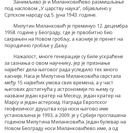
Занимљиво је и Миланковићево размишљање
под насловом „У царству наука“, објављено у
Српском народу од 5. јуна 1943. године.
Милутин Миланковић је преминуо 12. децембра
1958. године у Београду, где је првобитно био
сахрањен на Новом гробљу, а касније је пренет на
породично гробље у Даљу.
Нажалост, многе генерације су биле ускраћене
за сазнања о овом научнику, јер је признање
највећег дела његовог рада уследило тек много
касније. Наса је Милутина Миланковића сврстала
међу 15 највећих умова свих времена, а у част
његових достигнућа у астрономији по њему су
названи један кратер на Месецу, један кратер на
Марсу и један астероид. Награда Европског
геофизичког друштва која носи његово име
установљена је 1993, а 2009. је у Србији проглашена
годином Милутина Миланковића. Један булевар на
Новом Београду носи Миланковићево име, а од