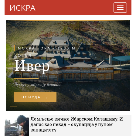
ИСКРА
Навига
Ломљење кичме Ибарском Колашину: И
данас као некад – окупација у пуном
капацитету