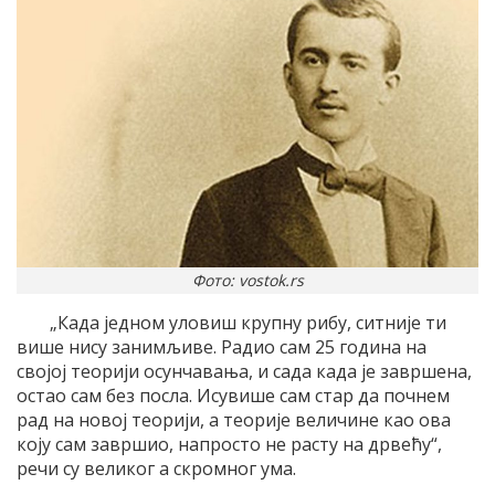
Фото: vostok.rs
„Када једном уловиш крупну рибу, ситније ти
више нису занимљиве. Радио сам 25 година на
својој теорији осунчавања, и сада када је завршена,
остао сам без посла. Исувише сам стар да почнем
рад на новој теорији, а теорије величине као ова
коју сам завршио, напросто не расту на дрвећу“,
речи су великог а скромног ума.