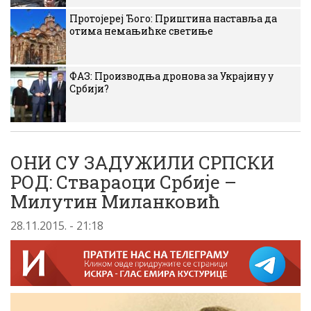
Протојереј Ђого: Приштина наставља да
отима немањићке светиње
ФАЗ: Производња дронова за Украјину у
Србији?
ОНИ СУ ЗАДУЖИЛИ СРПСКИ
РОД: Ствараоци Србије –
Милутин Миланковић
28.11.2015. - 21:18