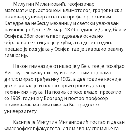
Милутин Миланковић, геофизичар,
математичар, астроном, климатолог, грађевински
инжењер, универзитетски професор, оснивач
Катедре за небеску механику и светски уважаван
научник, рођен је 28. маја 1879. године у Даљу, близу
Осијека. Због осетљивог здравља основно
образовање стицао је у кући, а са десет година
прешао је код ујака у Осијек, где je завршио реалну
гимназију.
Након гимназије отишао је у Беч, где је похађао
Високу техничку школу и са високим оценама
дипломирао грађевину 1902, а две године касније
докторирао је и постао први српски доктор
техничких наука. На позив српске владе, преселио
се 1909. године у Београд и постао професор
примењене математике на Београдском
универзитету.
Касније је Милутин Миланковић постао и декан
Филозофског факултета. У том звању спомиње га