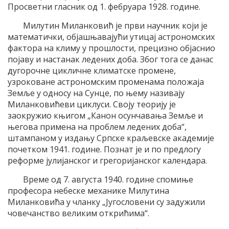
Просветни гласник од 1. фебруара 1928. године.
Милутин Миланковић је први научник који је
математички, објашњавајући утицај астрономских
фактора на климу у прошлости, прецизно објаснио
појаву и настанак ледених доба. Због тога се данас
дугорочне цикличне климатске промене,
узроковане астрономским променама положаја
Земље у односу на Сунце, по њему називају
Миланковићеви циклуси. Своју теорију је
заокружио књигом „Канон осунчавања Земље и
његова примена на проблем ледених доба“,
штампаном у издању Српске краљевске академије
почетком 1941. године. Познат је и по предлогу
реформе јулијанског и грегоријанског календара.
Време од 7. августа 1940. године спомиње
професора небеске механике Милутина
Миланковића у чланку „Југословени су задужили
човечанство великим открићима“.