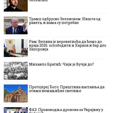
Трамп одбрусио Зеленском: Ништа од
ракета, и нама су потребне
Рам: Велика је вероватноћа да ћемо до
краја 2026. ослободити и Харков и бар део
Запорожја
Михаило Братић: Чији је Вучји до?
Протојереј Ђого: Приштина наставља да
отима немањићке светиње
ФАЗ: Производња дронова за Украјину у