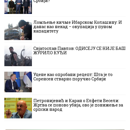
Србији?
Ломљење кичме Ибарском Колашину: И
данас као некад – окупација у пуном
капацитету
Свјатослав Павлов: ОДИСЕЈУ СЕ НИЈЕ БАШ
ЖУРИЛО КУЋИ
Уцене као опробани рецепт: Шта је то
Соренсен стварно поручио Србији
Петронијевић и Каран о Елфети Весели:
Жртва се поново убија, ово је понижење за
српски народ