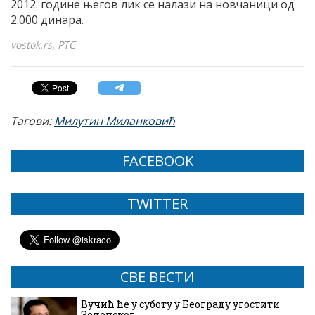
2012. године његов лик се налази на новчаници од
2.000 динара.
vostok.rs, РТС
Тагови:
Милутин Миланковић
FACEBOOK
TWITTER
СВЕ ВЕСТИ
Вучић ће у суботу у Београду угостити
Зеленског