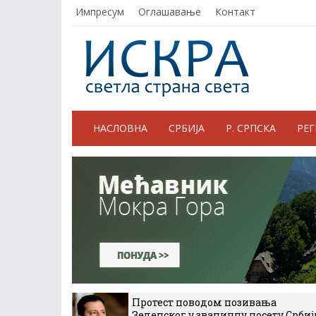
Импресум
Оглашавање
Контакт
НАСЛОВНА
СРБИЈА
Р. СРПСКА
РЕ
Протест поводом позивања
Зеленског у званичну посету Србиј