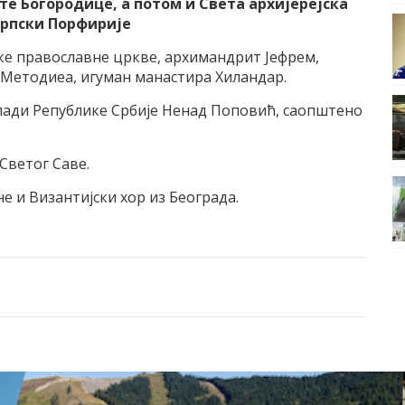
ете Богородице, а потом и Света архијерејска
српски Порфирије
ске православне цркве, архи­мандрит Јефрем,
 Методиеа, игуман манастира Хиландар.
Влади Републике Србије Ненад Поповић, саопштено
Светог Саве.
не и Византијски хор из Београда.