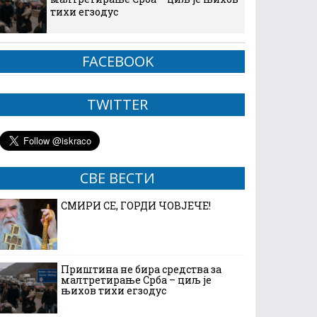
тихи егзодус
FACEBOOK
TWITTER
СВЕ ВЕСТИ
СМИРИ СЕ, ГОРДИ ЧОВЈЕЧЕ!
Приштина не бира средства за
малтретирање Срба – циљ је
њихов тихи егзодус