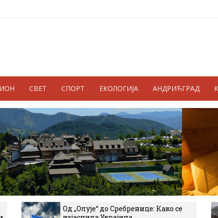
ГИОН
СВЕТ
СПОРТ
ЕКОЛОГИЈА
АНДРИЋГРАД
Од „Олује“ до Сребренице: Како се
и
изјаснила Украјина