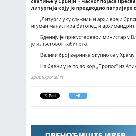
светиње у Србији – Часног појаса Пресв
литургија коју је предводио патријарх 
,Литургију су служили и архијереји Срп
игуман манастира Ватопед и архи­мандрит
Бденију је присуствоваои министар у 
је из његовог кабинета.
Велики број верника окупио се у Храму 
На бденију је појао хор „Тропос“ из Ати
sputnikportal.rs