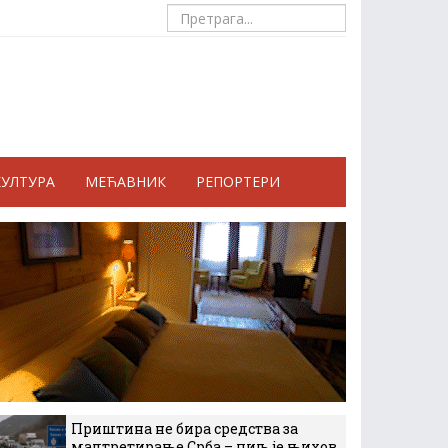
КУЛТУРА
МЕЋАВНИК
РЕПОРТЕРИ
Приштина не бира средства за
малтретирање Срба – циљ је њихов