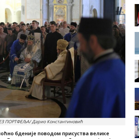
ЕЗ ПОРТФЕЉА/ Дарио Константиновић
ноћно бденије поводом присуства велике