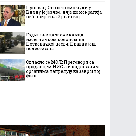
Пуповац: Ово што смо чули у
Книну је језиво, није демократија,
већ пријетња Хрватској
Годишњица злочина над
избегличком колоном на
Петровачкој цести: Правда још
недостижна
Огласио се МОЛ: Преговори са
продавцем НИС-а и надлежним
органима напредују ка завршној
фази