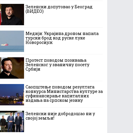
Зеленски допутовао у Београд
(ВИДЕО)
Медији: Украјина дроном напала
турски брод код руске луке
Новоросијск
Протест поводом позивања
Зеленског у званичну посету
Србији
Саопштење поводом резултата
конкурса Министарства културе за
суфинансирање капиталних
издања на српском језику
Зеленски није добродошао ни у
својој земљи!