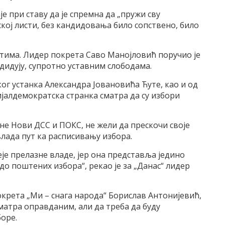
је при ставу да је спремна да „пружи сву
ој листи, без кандидовања било сопствено, било
нтима. Лидер покрета Саво Манојловић поручио је
дидују, супротно уставним слободама.
ог устанка Александра Јовановића Ћуте, као и од
јалдемократска странка сматра да су избори
ине Нови ДСС и ПОКС, не жели да прескочи своје
влада пут ка расписивању избора.
еје прелазне владе, јер она представља једино
о поштених избора“, рекао је за „Данас“ лидер
окрета „Ми – снага народа“ Борислав Антонијевић,
матра оправданим, али да треба да буду
оре.