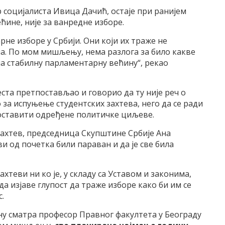
социјалиста Ивица Дачић, остаје при ранијем
ћине, није за ванредне изборе.
не изборе у Србији. Они који их траже не
сна. По мом мишљењу, нема разлога за било какве
а стабилну парламентарну већину“, рекао
еста претпостављао и говорио да ту није реч о
 за испуњење студентских захтева, него да се ради
поставити одређене политичке циљеве.
ахтев, председница Скупштине Србије Ана
и од почетка били параван и да је све била
ахтеви ни ко је, у складу са Уставом и законима,
да изјаве глупост да траже изборе како би им се
.
ну сматра професор Правног факултета у Београду