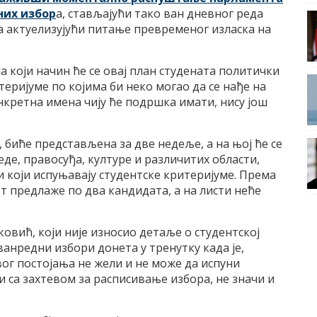
них избор
а, стављајући тако ван дневног реда
а актуелизујући питање превременог изласка на
 који начин ће се овај план студената политички
теријуме по којима би неко могао да се нађе на
онкретна имена чију ће подршка имати, нису још
 биће представљена за две недеље, а на њој ће се
де, правосуђа, културе и различитих области,
и који испуњавају студентске критеријуме. Према
 предлаже по два кандидата, а на листи неће
вић, који није износио детаље о студентској
у ванредни избори донета у тренутку када је,
свог постојања не жели и не може да испуни
ли са захтевом за расписивање избора, не значи и