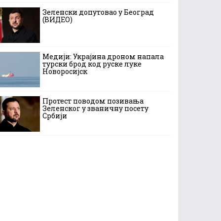
Зеленски допутовао у Београд
(ВИДЕО)
Медији: Украјина дроном напала
турски брод код руске луке
Новоросијск
Протест поводом позивања
Зеленског у званичну посету
Србији