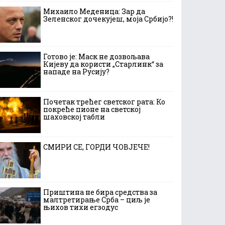
Михаило Меденица: Зар да
Зеленског дочекујеш, моја Србијо?!
Готово је: Маск не дозвољава
Кијеву да користи „Старлинк“ за
нападе на Русију?
Почетак трећег светског рата: Ко
покреће пионе на светској
шаховској табли
СМИРИ СЕ, ГОРДИ ЧОВЈЕЧЕ!
Приштина не бира средства за
малтретирање Срба – циљ је
њихов тихи егзодус