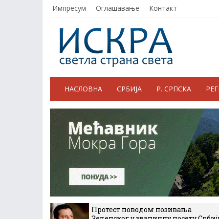
Импресум
Оглашавање
Контакт
НАСЛОВНА
СРБИЈА
Р. СРПСКА
РЕ
Протест поводом позивања
Зеленског у званичну посету Србиј