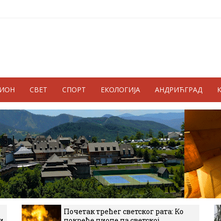
ГИОН
СВЕТ
СПОРТ
ЕКОЛОГИЈА
АНДРИЋГРАД
Почетак трећег светског рата: Ко
и
покреће пионе на светској