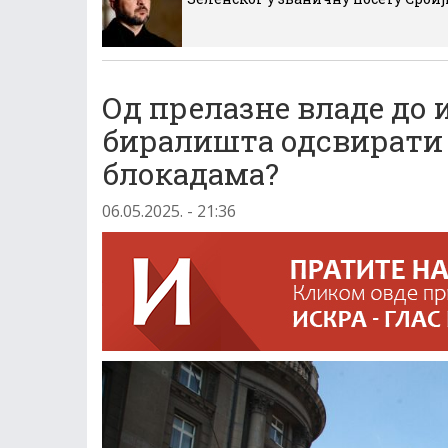
Од прелазне владе до и
биралишта одсвирати 
блокадама?
06.05.2025. - 21:36