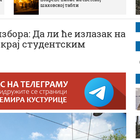
шаховској табли
збора: Да ли ће излазак на
крај студентским