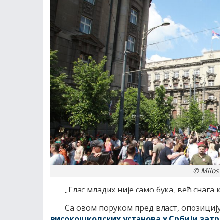
© Milos
„Глас младих није само бука, већ снага
Са овом поруком пред власт, опозициј
високошколских установа у Србији за