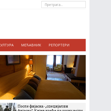
КУЛТУРА
МЕЋАВНИК
РЕПОРТЕРИ
После фијаска -„специјални
фијаско“: Кијев креће на руску војну