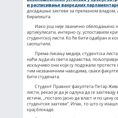
и расписивање ванредних парламентар
досадашње захтеве за прелазном владом, 
биралишта.
Иако још није званично обелодањено на
артикулисати, интерно су, успоставили кри
студентској листи. Ко ће бити одабран и к
саопштили.
Према писању медија, студентска листа,
наћи људи из света здравства, пољопривре
искључиво они који су подржали протесте 
тим незваничним наводима, сваки факултет
бити студената.
Студент Правног факултета Петар Живко
листи, рекао је да је одлука да се захтевај
истиче, „постало јасно да власт и по цену 
студентске захтеве“. Ипак, то што су изаш
крај блокаде.