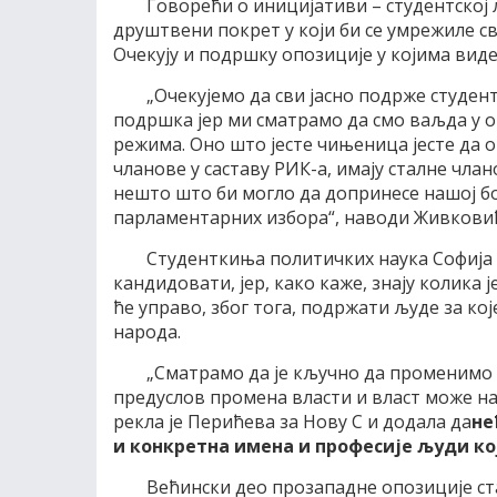
Говорећи о иницијативи – студентској
друштвени покрет у који би се умрежиле св
Очекују и подршку опозиције у којима виде
„Очекујемо да сви јасно подрже студент
подршка јер ми сматрамо да смо ваљда у о
режима. Оно што јесте чињеница јесте да 
чланове у саставу РИК-а, имају сталне члан
нешто што би могло да допринесе нашој бо
парламентарних избора“, наводи Живковић
Студенткиња политичких наука Софија П
кандидовати, јер, како каже, знају колика 
ће управо, због тога, подржати људе за кој
народа.
„Сматрамо да је кључно да променимо в
предуслов промена власти и власт може на
рекла је Перићева за Нову С и додала да
не
и конкретна имена и професије људи ко
Већински део прозападне опозиције ста