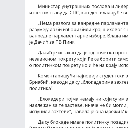
Министар унутрашњих послова и лидер 
изнетом ставу да СПС, као део владајуће ве
„Нема разлога за ванредне парламентар
разумеју да би избори били крај њиховог 
ванредне парламентарне изборе. Влада им
је Дачић за ТВ Пинк.
Дачић је истакао да је од почетка прот
независном покрету који ће се борити само
о политичком покрету који ће на крају ис
Коментаришући најновији студентски з
Брнабић, наводи да су „блокадерима захтев
политика“.
„Блокадери појма немају ни који су им з
надлежан за те захтеве, иначе не би могли 
испунили захтеви“, навела је она мрежи Икс
Да су блокаде имале политичку позади