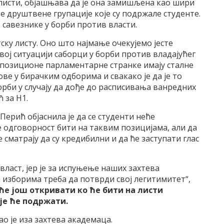
 листи, објашњава да је она замишљена као шири
е друштвене групације које су подржале студенте.
 савезнике у борби против власти.
ску листу. Оно што најмање очекујемо јесте
вој ситуацији саборци у борби против владајућег
опозиционе парламентарне странке имају сталне
ове у бирачким одборима и свакако је да је то
рби у случају да дође до расписивања ванредних
 за Н1.
ерић објаснила је да се студенти неће
је одговорност бити на таквим позицијама, али да
е сматрају да су кредибилни и да ће заступати глас
ласт, јер је за испуњење наших захтева
 изборима треба да потврди свој легитимитет“,
ће још откривати ко ће бити на листи
је ће подржати.
о је иза захтева академаца.