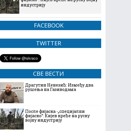
индустрију
FACEBOOK
TWITTER
СВЕ ВЕСТИ
Драгутин Ненезић: Између два
рушења на Газиводама
После фијаска -„специјални
фијаско“: Кијев креће на руску
војну индустрију