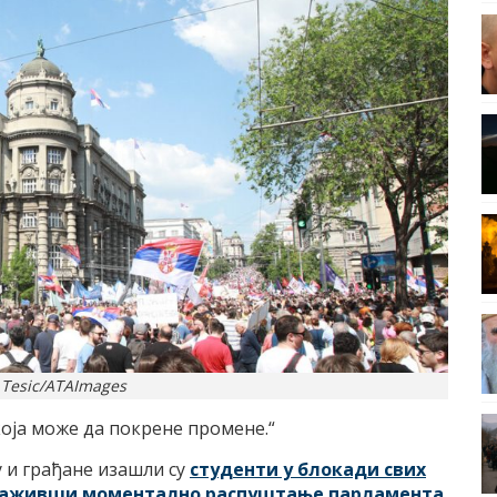
 Tesic/ATAImages
 која може да покрене промене.“
у и грађане изашли су
студенти у блокади свих
траживши моментално распуштање парламента