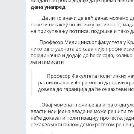
Владан Петров и додаје да је према њег
дана унапред
.
„Да ли то значи да већ данас можемо да
почети некакву политичку активност, мада 
на прикупљању потписа, подршке и тако да
Професор Медицинског факултета у Кра
нико од студената до сада није профилисао
појединачно и додаје да ће се сада, колико 
легитимисати.
Професор Факултета политичких нау
расписивање избора могло да значи кра
довела до гаранција да ће се захтеви и
„Овај моменат почиње да игра онда улог
власти или једна влада не може решити те 
неће доказати политизацију протеста, једи
некаквом коначном демократском решењу“,