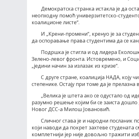
Демократска странка истакла је да оста
неопходну помоћ универзитетско-студентск
коалиционе листе“.
И „Крени-промени“, кренуо је за студе
да оспоравање права студентима да се кан
Подршка је стигла и од лидера Еколошк
Зелено-левог фронта. Истовремено, и Соци
„једини начин за излазак из кризе“.
С друге стране, коалиција НАДА, коју ч
степенике. Остају при томе да је прелазна 
„Велика је штета ако се одустало од ид
разумно решење којим би се заиста дошло д
Новог ДСС-а Милош Јовановић.
Сличног става је и народни посланик п
који наводи да покрет захтеве студената с
комплетнији јер није довољно тражити изб