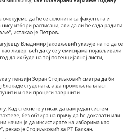
овом мишљењу,
све планирано најмање годину
 очекујемо да ће се склонити са факултета и
нису избори расписани, али да ли ће сада радити
ље“, истакао је Петров.
гујевцу Владимир Јаковљевић указује на то да се
 као лидер, већ да су се у емисијама појављивали
год да их буде на тој потенцијалној листи,
ка у пензији Зоран Стојиљковић сматра да би
ј блокаде студената, а да промењена власт,
спунити и ови процеси завршити.
у. Кад стекнете утисак да вам један систем
захтеве, без обзира на причу да ће доказати или
ни начин је да инсистирате на изборима као
 рекао је Стојиљковић за РТ Балкан.