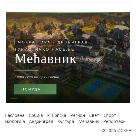
Насловна
Србија
Р. Српска
Регион
Свет
Спорт
Екологија
Андрићград
Култура
Мећавник
Репортери
© 2026 ИСКРА