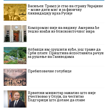
Васиљев: Трамп је стао на страну Украјине
– може дати миг и за физичку
ликвидацију врха Русије
Компромис није на видику: Америка ће
тешко изаћи из блискоисточног вира
Албанци им срушили куће, још траже да
Срби плате: Приштина испоставила рачун
за рушење на Газиводама
Пребиловачке голубице
Хрватски министар зажалио што није
учествовао у Олуји, па честитао
Подгорици што долазе да славе