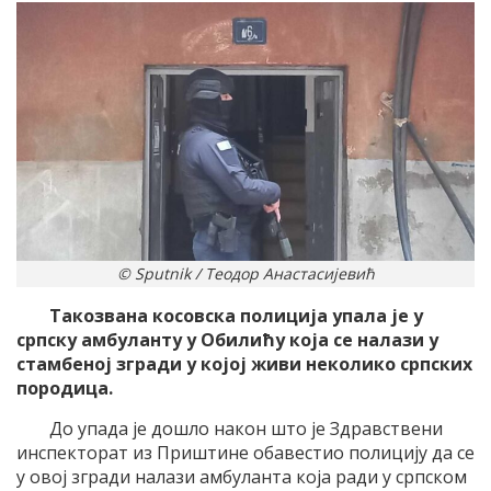
© Sputnik / Теодор Анастасијевић
Такозвана косовска полиција упала је у
српску амбуланту у Обилићу која се налази у
стамбеној згради у којој живи неколико српских
породица.
До упада је дошло након што је Здравствени
инспекторат из Приштине обавестио полицију да се
у овој згради налази амбуланта која ради у српском