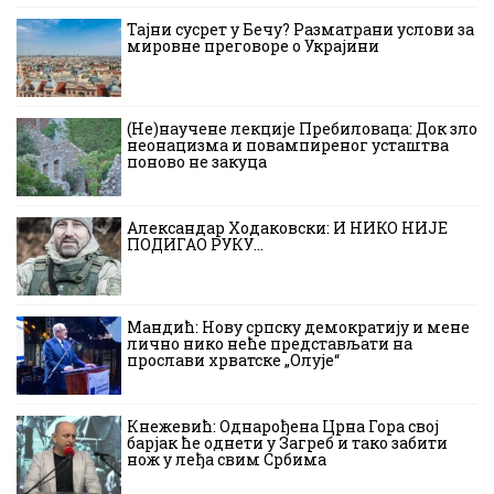
Тајни сусрет у Бечу? Разматрани услови за
мировне преговоре о Украјини
(Не)научене лекције Пребиловаца: Док зло
неонацизма и повампиреног усташтва
поново не закуца
Александар Ходаковски: И НИКО НИЈЕ
ПОДИГАО РУКУ…
Мандић: Нову српску демократију и мене
лично нико неће представљати на
прослави хрватске „Олује“
Кнежевић: Однарођена Црна Гора свој
барјак ће однети у Загреб и тако забити
нож у леђа свим Србима