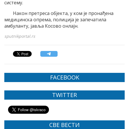
систему.
Након претреса објекта, у ком је пронађена
медицинска опрема, полиција је запечатила
амбуланту, јавља Косово онлајн.
sputnikportal.rs
FACEBOOK
TWITTER
СВЕ ВЕСТИ