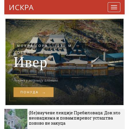
ИСКРА
Навига
(Не)научене лекције Пребиловаца: Док зло
неонацизма и повампиреног усташтва
поново не закуца