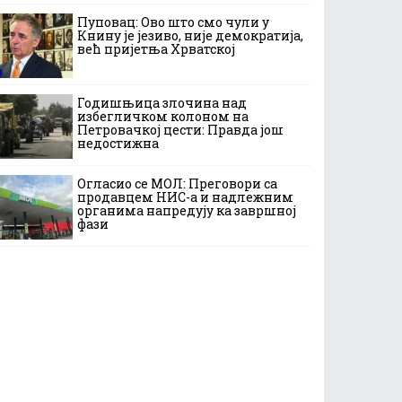
Пуповац: Ово што смо чули у
Книну је језиво, није демократија,
већ пријетња Хрватској
Годишњица злочина над
избегличком колоном на
Петровачкој цести: Правда још
недостижна
Огласио се МОЛ: Преговори са
продавцем НИС-а и надлежним
органима напредују ка завршној
фази