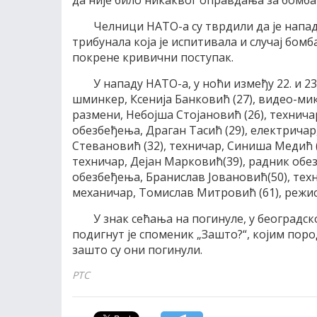
да није било никаквог оправдања за бомба
Челници НАТО-а су тврдили да је напад
трибунала која је испитивала и случај бо
покрене кривични поступак.
У нападу НАТО-а, у ноћи између 22. и 23
шминкер, Ксенија Банковић (27), видео-мик
размени, Небојша Стојановић (26), технича
обезбеђења, Драган Тасић (29), електричар
Стевановић (32), техничар, Синиша Медић (
техничар, Дејан Марковић(39), радник обе
обезбеђења, Бранислав Јовановић(50), техн
механичар, Томислав Митровић (61), режис
У знак сећања на погинуле, у београдс
подигнут је споменик „Зашто?“, којим пор
зашто су они погинули.
РТС