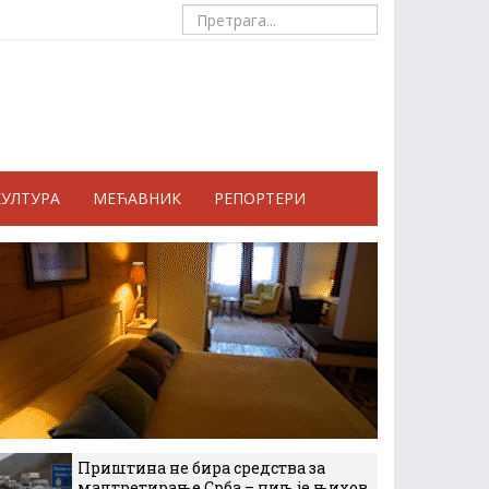
КУЛТУРА
МЕЋАВНИК
РЕПОРТЕРИ
Приштина не бира средства за
малтретирање Срба – циљ је њихов