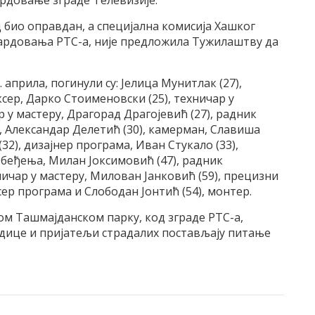
рдовање зграде Телевизије.
 био оправдан, а специјална комисија Хашког
мбардовања РТС-а, није предложила Тужилаштву да
. априла, погинули су: Јелица Мунитлак (27),
сер, Дарко Стоименовски (25), техничар у
р у мастеру, Драгорад Драгојевић (27), радник
, Александар Делетић (30), камерман, Славиша
32), дизајнер програма, Иван Стукало (33),
збеђења, Милан Јоксимовић (47), радник
ичар у мастеру, Милован Јанковић (59), прецизни
ер програма и Слободан Јонтић (54), монтер.
ком Ташмајданском парку, код зграде РТС-а,
одице и пријатељи страдалих постављају питање