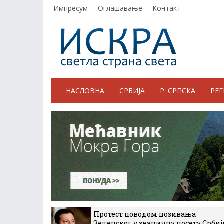
Импресум
Оглашавање
Контакт
НАСЛОВНА
СРБИЈА
Р. СРПСКА
РЕ
Протест поводом позивања
Зеленског у званичну посету Србиј