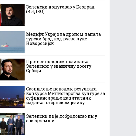
Зеленски допутовао у Београд
(ВИДЕО)
Медији: Украјина дроном напала
турски брод код руске луке
Новоросијск
Протест поводом позивања
Зеленског у званичну посету
Србији
Саопштење поводом резултата
конкурса Министарства културе за
суфинансирање капиталних
издања на српском језику
Зеленски није добродошао ни у
својој земљи!