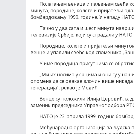
Полагањем венаца и паљењем свећа код
минута, породице, колеге и пријатељи ода
бомбардовању 1999. године. У нападу НАТО-
Тачно у два сата и шест минута наврши
телевизије Србије, који су страдали у НАТ
Породице, колеге и пријатељи минутом
венце и упалили свеће код споменика „Заш
У име породица присутнима се обрати
„Ми их носимо у срцима и они су у наши
опомена да се овакав злочин више никада 
генерација“, рекао је Медић.
Венце су положили Илија Церовић, в. д
заменик председника Управног одбора РТС
НАТО је 23. априла 1999. године бомба
Међународна организација за људска пр