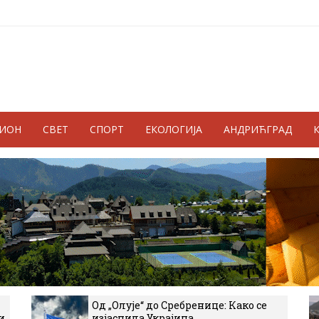
ГИОН
СВЕТ
СПОРТ
ЕКОЛОГИЈА
АНДРИЋГРАД
Од „Олује“ до Сребренице: Како се
и
изјаснила Украјина