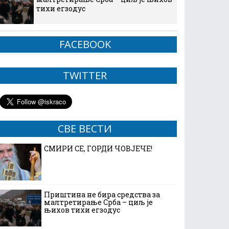
тихи егзодус
FACEBOOK
TWITTER
СВЕ ВЕСТИ
СМИРИ СЕ, ГОРДИ ЧОВЈЕЧЕ!
Приштина не бира средства за
малтретирање Срба – циљ је
њихов тихи егзодус