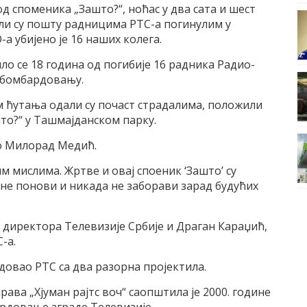
 споменика „Зашто?“, ноћас у два сата и шест
ли су пошту радницима РТС-а погинулим у
а убијено је 16 наших колега.
ло се 18 година од погибије 16 радника Радио-
О бомбардовању.
 ћутања одали су почаст страдалима, положили
то?“ у Ташмајданском парку.
о Милорад Медић.
м мислима. Жртве и овај споеник ‘Зашто’ су
не понови и никада не заборави зарад будућих
. директора Телевизије Србије и Драган Караџић,
-а.
рдовао РТС са два разорна пројектила.
ава „Хјуман рајтс воч“ саопштила је 2000. године