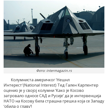
Фото: intermagazin.rs
Колумниста америчког ‘Нешнл
Интерест'(National Interest) Тед Гален Карпентер
оценио је у својој колумни ‘Како је Косово
затровало односе САД и Русије’ да је интервенција
НАТО на Косову била страшна грешка која се Западу
‘обила о главу’!