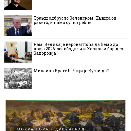
Трамп одбрусио Зеленском: Ништа од
ракета, и нама су потребне
Рам: Велика је вероватноћа да ћемо до
краја 2026. ослободити и Харков и бар део
Запорожја
Михаило Братић: Чији је Вучји до?