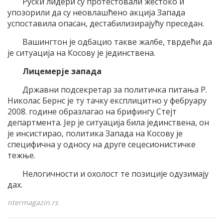
Руски лидери су протестовали жестоко и
упозорили да су неовлашћено акција Запада
успоставила опасан, дестабилизирајућу преседан.
Вашингтон је одбацио такве жалбе, тврдећи да
је ситуација на Косову је јединствена.
Лицемерје запада
Државни подсекретар за политичка питања Р.
Николас Бернс је ту тачку експлицитно у фебруару
2008. године образлагао на брифингу Стејт
департмента. Јер је ситуација била јединствена, он
је инсистирао, политика Запада на Косову је
специфична у односу на друге сецесионистичке
тежње.
Нелогичности и охолост те позиције одузимају
дах.
ntermagazin.rs