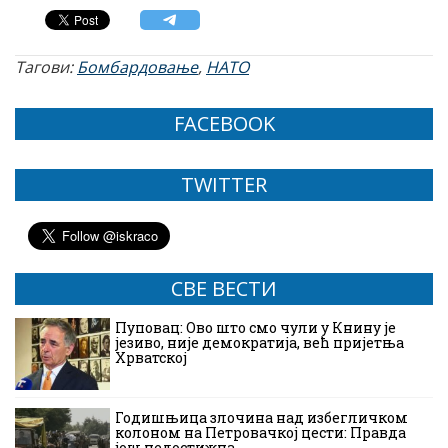
Тагови:
Бомбардовање
,
НАТО
FACEBOOK
TWITTER
СВЕ ВЕСТИ
Пуповац: Ово што смо чули у Книну је
језиво, није демократија, већ пријетња
Хрватској
Годишњица злочина над избегличком
колоном на Петровачкој цести: Правда
још недостижна