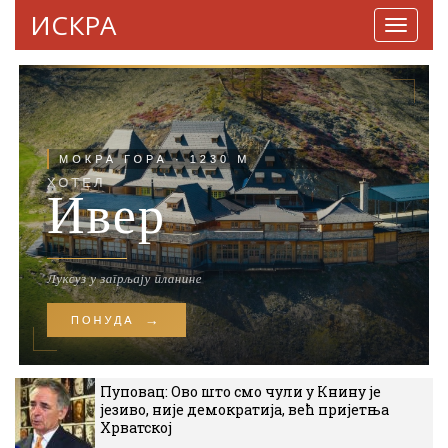
ИСКРА
Навига
Пуповац: Ово што смо чули у Книну је
језиво, није демократија, већ пријетња
Хрватској