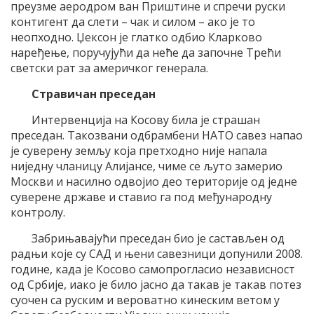
преузме аеродром ван Приштине и спречи руски
контигент да слети – чак и силом – ако је то
неопходно. Џексон је глатко одбио Кларково
наређење, поручујући да неће да започне Трећи
светски рат за америчког генерала.
Стравичан преседан
Интервенција на Косову била је страшан
преседан. Такозвани одбрамбени НАТО савез напао
је суверену земљу која претходно није напала
ниједну чланицу Алијансе, чиме се љуто замерио
Москви и насилно одвојио део територије од једне
суверене државе и ставио га под међународну
контролу.
Забрињавајући преседан био је састављен од
радњи које су САД и њени савезници допунили 2008.
године, када је Косово самопрогласио независност
од Србије, иако је било јасно да такав је такав потез
суочен са руским и вероватно кинеским ветом у