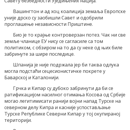
Савету безбедности Уједињених нација.
Вашингтон и ад хоц коалиција земаља Европске
уније дрско су заобишли Савет и одобрили
проглашење независности Приштине.
Био је то крајње контроверзан потез. Чак ни све
земље чланице ЕУ нису се сагласиле са том
политиком, с обзиром на то да су неке од њих биле
забринуте за шире последице.
Шпанија је није подржала јер би таква одлука
могла подстаћи сецесионистичке покрете у
Баварској и Каталонији.
Грчка и Кипар су дубоко забринути да би се
ратификацијом насилног отимања Косова од Србије
могао легитимисати ранији војни напад Турске на
северном делу Кипра и касније успостављање
Турске Републике Северни Кипар у тој окупираној
територији.