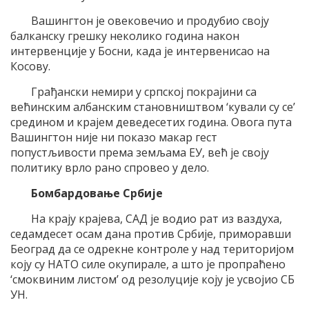
Вашингтон је овековечио и продубио своју
балканску грешку неколико година након
интервенције у Босни, када је интервенисао на
Косову.
Грађански немири у српској покрајини са
већинским албанским становништвом ‘кували су се’
средином и крајем деведесетих година. Овога пута
Вашингтон није ни показо макар гест
попустљивости према земљама ЕУ, већ је своју
политику врло рано спровео у дело.
Бомбардовање Србије
На крају крајева, САД је водио рат из ваздуха,
седамдесет осам дана против Србије, приморавши
Београд да се одрекне контроле у над територијом
коју су НАТО силе окупирале, а што је пропраћено
‘смоквиним листом’ од резолуције коју је усвојио СБ
УН.