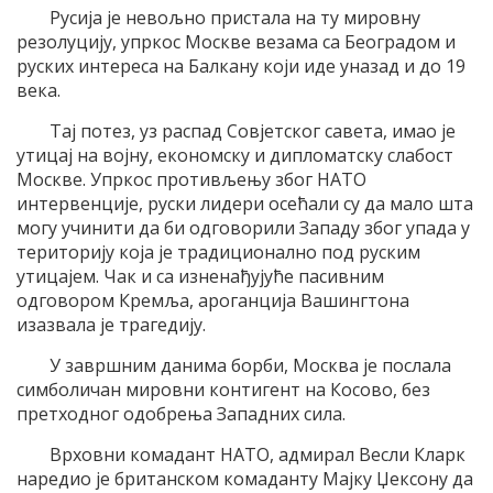
Русија је невољно пристала на ту мировну
резолуцију, упркос Москве везама са Београдом и
руских интереса на Балкану који иде уназад и до 19
века.
Тај потез, уз распад Совјетског савета, имао је
утицај на војну, економску и дипломатску слабост
Москве. Упркос противљењу због НАТО
интервенције, руски лидери осећали су да мало шта
могу учинити да би одговорили Западу због упада у
територију која је традиционално под руским
утицајем. Чак и са изненађујуће пасивним
одговором Кремља, ароганција Вашингтона
изазвала је трагедију.
У завршним данима борби, Москва је послала
симболичан мировни контигент на Косово, без
претходног одобрења Западних сила.
Врховни комадант НАТО, адмирал Весли Кларк
наредио је британском комаданту Мајку Џексону да