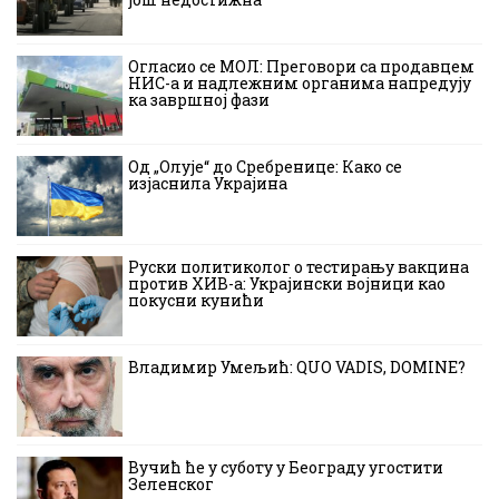
Огласио се МОЛ: Преговори са продавцем
НИС-а и надлежним органима напредују
ка завршној фази
Од „Олује“ до Сребренице: Како се
изјаснила Украјина
Руски политиколог о тестирању вакцина
против ХИВ-а: Украјински војници као
покусни кунићи
Владимир Умељић: QUO VADIS, DOMINE?
Вучић ће у суботу у Београду угостити
Зеленског